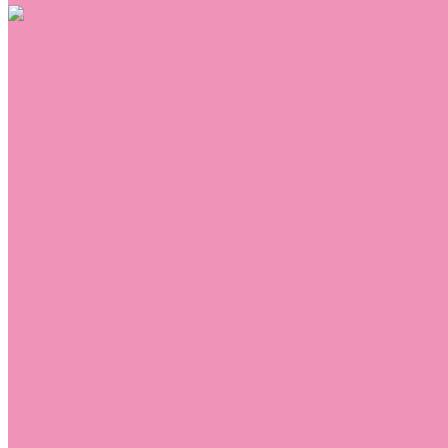
Обувь
Аквастоки
Балетки
Босоножки
Ботильоны
Ботинки
Валенки
Джазовки
Дутики
Кеды
Кроссовки
Лоферы
Луноходы
Мокасины
Пинетки
Полусапожки
Резиновая обувь (сабо)
Резиновые сапоги
Сандалии
Сапоги
Слиперы
Слипоны