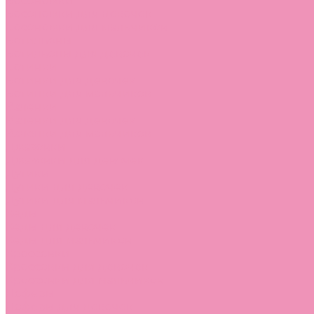
Босоножки
Босоножки для девочек
Босоножки для мальчиков
Ботильоны
Ботильоны для девочек
Ботинки
Ботинки для девочек
Ботинки для мальчиков
Валенки
Валенки для девочек
Валенки для мальчиков
Джазовки
Джазовки для девочек
Дутики
Дутики для девочек
Дутики для мальчиков
Кеды
Кеды для девочек
Кеды для мальчиков
Кроссовки
Кроссовки для девочек
Кроссовки для мальчиков
Лоферы
Лоферы для девочек