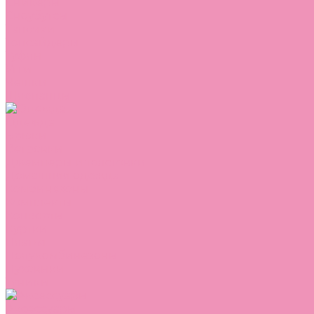
Сникеры
Сноубутсы
Тапочки
Топсайдеры
Туфли
Угги
Чешки
Шлепанцы
Одежда
Брюки
Ветровки
Джемперы и толстовки
Домашняя одежда
Комбинезоны
Комплекты
Конверты
Куртки
Платья
Полукомбинезоны
Пуховики
Туники
Аксессуары