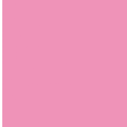
Стельки
Контакты
Помощь
Покупки
Помощь покупателю
Вопрос - ответ
Бренды
Коллекции
Готовые образы
Компания
Новости
Политика конфиденциальности
Сертификаты
...
Каталог
Одежда, обувь и аксессуары
Обувь
Аквастоки
Аквастоки для девочек
Аквастоки для мальчиков
Балетки
Балетки для девочек
Балетки для мальчиков