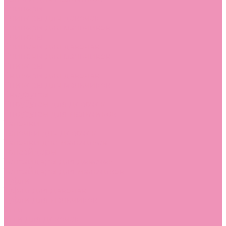
Слиперы
Слиперы для девочек
Слиперы для мальчиков
Слипоны
Слипоны для девочек
Слипоны для мальчиков
Сникеры
Сникеры для девочек
Сникеры для мальчиков
Сноубутсы
Сноубутсы для девочек
Сноубутсы для мальчиков
Тапочки
Тапочки для девочек
Тапочки для мальчиков
Топсайдеры
Топсайдеры для девочек
Топсайдеры для мальчиков
Туфли
Туфли для девочек
Туфли для мальчиков
Угги
Угги для девочек