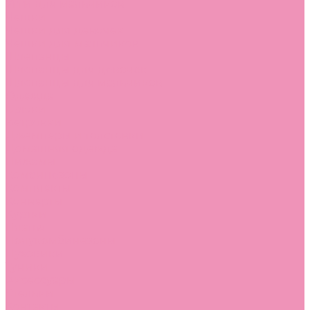
Угги для мальчиков
Чешки
Чешки для девочек
Чешки для мальчиков
Шлепанцы
Шлепанцы для девочек
Шлепанцы для мальчиков
Одежда
Брюки
Ветровки
Джемперы и толстовки
Домашняя одежда
Пижамы
Комбинезоны
Комплекты
Конверты
Куртки
Платья
Полукомбинезоны
Пуховики
Туники
Аксессуары
Стельки
Контакты