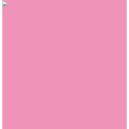
Обувь
Аквастоки
Балетки
Босоножки
Ботильоны
Ботинки
Валенки
Джазовки
Дутики
Кеды
Кроссовки
Лоферы
Луноходы
Мокасины
Пинетки
Полусапожки
Резиновая обувь (сабо)
Резиновые сапоги
Сандалии
Сапоги
Слиперы
Слипоны