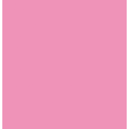
Стельки
Контакты
Помощь
Покупки
Помощь покупателю
Вопрос - ответ
Бренды
Коллекции
Готовые образы
Компания
Новости
Политика конфиденциальности
Сертификаты
...
Каталог
Одежда, обувь и аксессуары
Обувь
Аквастоки
Аквастоки для девочек
Аквастоки для мальчиков
Балетки
Балетки для девочек
Балетки для мальчиков