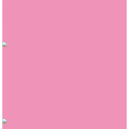
Сникеры
Сноубутсы
Тапочки
Топсайдеры
Туфли
Угги
Чешки
Шлепанцы
Одежда
Брюки
Ветровки
Джемперы и толстовки
Домашняя одежда
Комбинезоны
Комплекты
Конверты
Куртки
Платья
Полукомбинезоны
Пуховики
Туники
Аксессуары