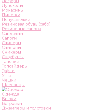
Лоферы
Луноходы
Мокасины
Пинетки
Полусапожки
Резиновая обувь (сабо)
Резиновые сапоги
Сандалии
Сапоги
Слиперы
Слипоны
Сникеры
Сноубутсы
Тапочки
Топсайдеры
Туфли
Угги
Чешки
Шлепанцы
Одежда
Брюки
Ветровки
Джемперы и толстовки