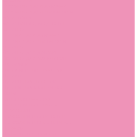
Босоножки
Босоножки для девочек
Босоножки для мальчиков
Ботильоны
Ботильоны для девочек
Ботинки
Ботинки для девочек
Ботинки для мальчиков
Валенки
Валенки для девочек
Валенки для мальчиков
Джазовки
Джазовки для девочек
Дутики
Дутики для девочек
Дутики для мальчиков
Кеды
Кеды для девочек
Кеды для мальчиков
Кроссовки
Кроссовки для девочек
Кроссовки для мальчиков
Лоферы
Лоферы для девочек