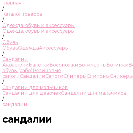
Главная
/
Каталог товаров
/
Одежда, обувь и аксессуары
Одежда, обувь и аксессуары
/
Обувь
Обувь
Одежда
Аксессуары
/
Сандалии
Аквастоки
Балетки
Босоножки
Ботильоны
Ботинки
В
обувь (сабо)
Резиновые
сапоги
Сандалии
Сапоги
Слиперы
Слипоны
Сникеры
/
Сандалии для мальчиков
Сандалии для девочек
Сандалии для мальчиков
/
сандалии
сандалии