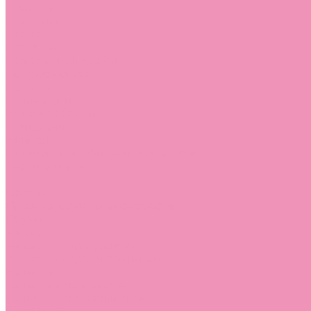
Стельки
Контакты
Помощь
Покупки
Помощь покупателю
Вопрос - ответ
Бренды
Коллекции
Готовые образы
Компания
Новости
Политика конфиденциальности
Сертификаты
...
Каталог
Одежда, обувь и аксессуары
Обувь
Аквастоки
Аквастоки для девочек
Аквастоки для мальчиков
Балетки
Балетки для девочек
Балетки для мальчиков