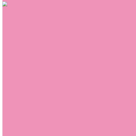
Обувь
Аквастоки
Балетки
Босоножки
Ботильоны
Ботинки
Валенки
Джазовки
Дутики
Кеды
Кроссовки
Лоферы
Луноходы
Мокасины
Пинетки
Полусапожки
Резиновая обувь (сабо)
Резиновые сапоги
Сандалии
Сапоги
Слиперы
Слипоны