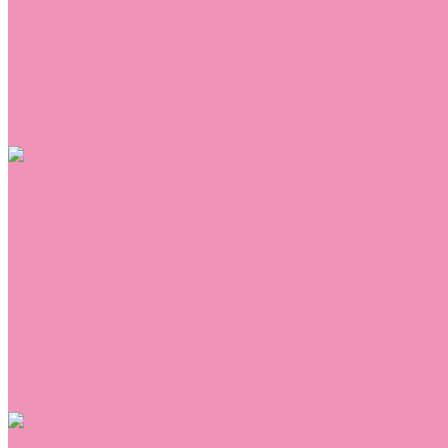
Сникеры
Сноубутсы
Тапочки
Топсайдеры
Туфли
Угги
Чешки
Шлепанцы
Одежда
Брюки
Ветровки
Джемперы и толстовки
Домашняя одежда
Комбинезоны
Комплекты
Конверты
Куртки
Платья
Полукомбинезоны
Пуховики
Туники
Аксессуары