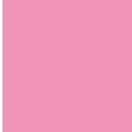
Босоножки
Босоножки для девочек
Босоножки для мальчиков
Ботильоны
Ботильоны для девочек
Ботинки
Ботинки для девочек
Ботинки для мальчиков
Валенки
Валенки для девочек
Валенки для мальчиков
Джазовки
Джазовки для девочек
Дутики
Дутики для девочек
Дутики для мальчиков
Кеды
Кеды для девочек
Кеды для мальчиков
Кроссовки
Кроссовки для девочек
Кроссовки для мальчиков
Лоферы
Лоферы для девочек