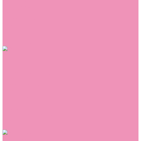
Сникеры
Сноубутсы
Тапочки
Топсайдеры
Туфли
Угги
Чешки
Шлепанцы
Одежда
Брюки
Ветровки
Джемперы и толстовки
Домашняя одежда
Комбинезоны
Комплекты
Конверты
Куртки
Платья
Полукомбинезоны
Пуховики
Туники
Аксессуары