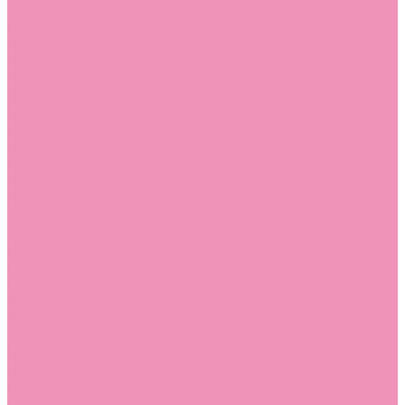
Стельки
Контакты
Помощь
Покупки
Помощь покупателю
Вопрос - ответ
Бренды
Коллекции
Готовые образы
Компания
Новости
Политика конфиденциальности
Сертификаты
...
Каталог
Одежда, обувь и аксессуары
Обувь
Аквастоки
Аквастоки для девочек
Аквастоки для мальчиков
Балетки
Балетки для девочек
Балетки для мальчиков