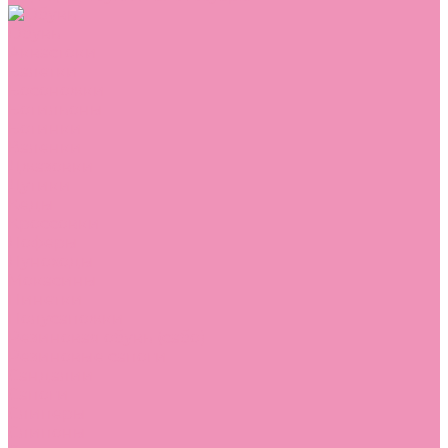
Обувь
Аквастоки
Балетки
Босоножки
Ботильоны
Ботинки
Валенки
Джазовки
Дутики
Кеды
Кроссовки
Лоферы
Луноходы
Мокасины
Пинетки
Полусапожки
Резиновая обувь (сабо)
Резиновые сапоги
Сандалии
Сапоги
Слиперы
Слипоны