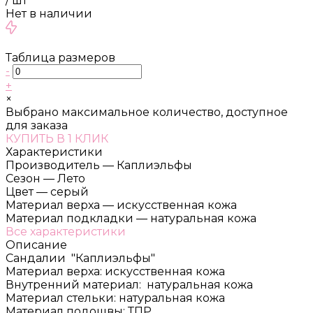
/
шт
Нет в наличии
Таблица размеров
-
+
×
Выбрано максимальное количество, доступное
для заказа
КУПИТЬ В 1 КЛИК
Характеристики
Производитель
—
Каплиэльфы
Сезон
—
Лето
Цвет
—
серый
Материал верха
—
искусственная кожа
Материал подкладки
—
натуральная кожа
Все характеристики
Описание
Сандалии "Каплиэльфы"
Материал верха: искусственная кожа
Внутренний материал: натуральная кожа
Материал стельки: натуральная кожа
Материал подошвы: ТПР