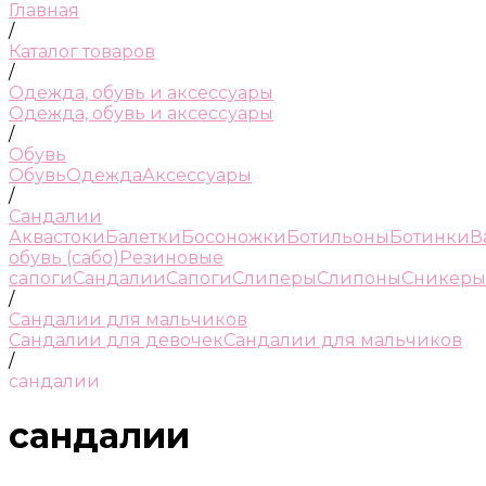
Главная
/
Каталог товаров
/
Одежда, обувь и аксессуары
Одежда, обувь и аксессуары
/
Обувь
Обувь
Одежда
Аксессуары
/
Сандалии
Аквастоки
Балетки
Босоножки
Ботильоны
Ботинки
В
обувь (сабо)
Резиновые
сапоги
Сандалии
Сапоги
Слиперы
Слипоны
Сникеры
/
Сандалии для мальчиков
Сандалии для девочек
Сандалии для мальчиков
/
сандалии
сандалии