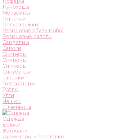
Лоферы
Луноходы
Мокасины
Пинетки
Полусапожки
Резиновая обувь (сабо)
Резиновые сапоги
Сандалии
Сапоги
Слиперы
Слипоны
Сникеры
Сноубутсы
Тапочки
Топсайдеры
Туфли
Угги
Чешки
Шлепанцы
Одежда
Брюки
Ветровки
Джемперы и толстовки