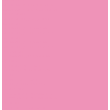
Босоножки
Босоножки для девочек
Босоножки для мальчиков
Ботильоны
Ботильоны для девочек
Ботинки
Ботинки для девочек
Ботинки для мальчиков
Валенки
Валенки для девочек
Валенки для мальчиков
Джазовки
Джазовки для девочек
Дутики
Дутики для девочек
Дутики для мальчиков
Кеды
Кеды для девочек
Кеды для мальчиков
Кроссовки
Кроссовки для девочек
Кроссовки для мальчиков
Лоферы
Лоферы для девочек