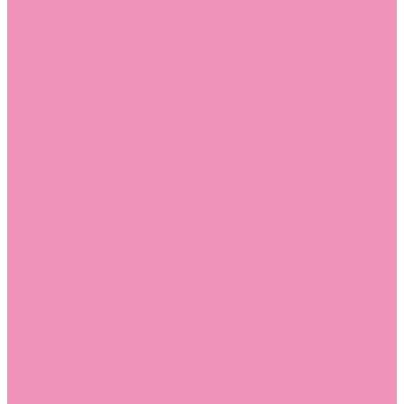
Слиперы
Слиперы для девочек
Слиперы для мальчиков
Слипоны
Слипоны для девочек
Слипоны для мальчиков
Сникеры
Сникеры для девочек
Сникеры для мальчиков
Сноубутсы
Сноубутсы для девочек
Сноубутсы для мальчиков
Тапочки
Тапочки для девочек
Тапочки для мальчиков
Топсайдеры
Топсайдеры для девочек
Топсайдеры для мальчиков
Туфли
Туфли для девочек
Туфли для мальчиков
Угги
Угги для девочек