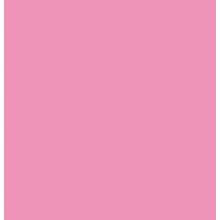
Угги для мальчиков
Чешки
Чешки для девочек
Чешки для мальчиков
Шлепанцы
Шлепанцы для девочек
Шлепанцы для мальчиков
Одежда
Брюки
Ветровки
Джемперы и толстовки
Домашняя одежда
Пижамы
Комбинезоны
Комплекты
Конверты
Куртки
Платья
Полукомбинезоны
Пуховики
Туники
Аксессуары
Стельки
Контакты