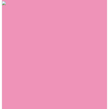
Обувь
Аквастоки
Балетки
Босоножки
Ботильоны
Ботинки
Валенки
Джазовки
Дутики
Кеды
Кроссовки
Лоферы
Луноходы
Мокасины
Пинетки
Полусапожки
Резиновая обувь (сабо)
Резиновые сапоги
Сандалии
Сапоги
Слиперы
Слипоны