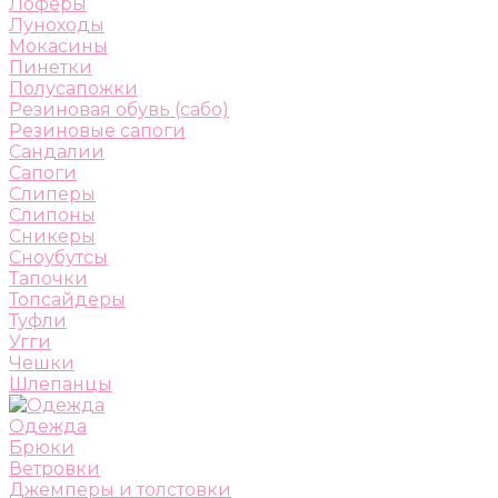
Лоферы
Луноходы
Мокасины
Пинетки
Полусапожки
Резиновая обувь (сабо)
Резиновые сапоги
Сандалии
Сапоги
Слиперы
Слипоны
Сникеры
Сноубутсы
Тапочки
Топсайдеры
Туфли
Угги
Чешки
Шлепанцы
Одежда
Брюки
Ветровки
Джемперы и толстовки