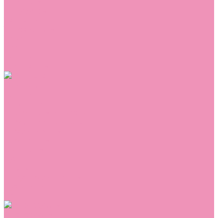
Сникеры
Сноубутсы
Тапочки
Топсайдеры
Туфли
Угги
Чешки
Шлепанцы
Одежда
Брюки
Ветровки
Джемперы и толстовки
Домашняя одежда
Комбинезоны
Комплекты
Конверты
Куртки
Платья
Полукомбинезоны
Пуховики
Туники
Аксессуары