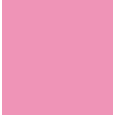
Босоножки
Босоножки для девочек
Босоножки для мальчиков
Ботильоны
Ботильоны для девочек
Ботинки
Ботинки для девочек
Ботинки для мальчиков
Валенки
Валенки для девочек
Валенки для мальчиков
Джазовки
Джазовки для девочек
Дутики
Дутики для девочек
Дутики для мальчиков
Кеды
Кеды для девочек
Кеды для мальчиков
Кроссовки
Кроссовки для девочек
Кроссовки для мальчиков
Лоферы
Лоферы для девочек