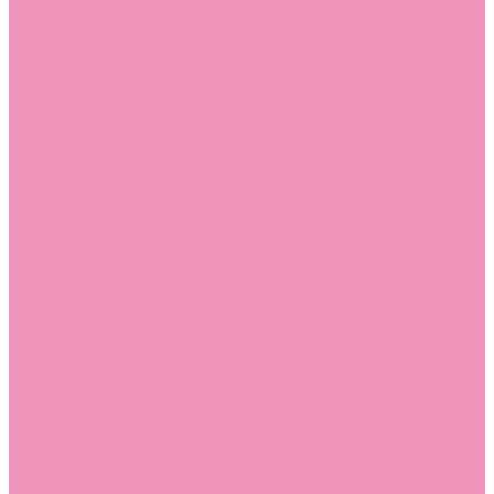
Угги для мальчиков
Чешки
Чешки для девочек
Чешки для мальчиков
Шлепанцы
Шлепанцы для девочек
Шлепанцы для мальчиков
Одежда
Брюки
Ветровки
Джемперы и толстовки
Домашняя одежда
Пижамы
Комбинезоны
Комплекты
Конверты
Куртки
Платья
Полукомбинезоны
Пуховики
Туники
Аксессуары
Стельки
Контакты