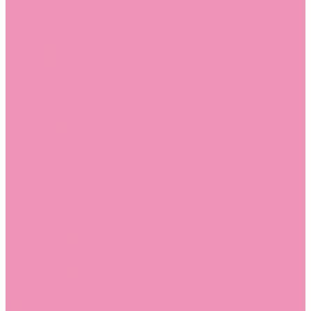
Слиперы
Слиперы для девочек
Слиперы для мальчиков
Слипоны
Слипоны для девочек
Слипоны для мальчиков
Сникеры
Сникеры для девочек
Сникеры для мальчиков
Сноубутсы
Сноубутсы для девочек
Сноубутсы для мальчиков
Тапочки
Тапочки для девочек
Тапочки для мальчиков
Топсайдеры
Топсайдеры для девочек
Топсайдеры для мальчиков
Туфли
Туфли для девочек
Туфли для мальчиков
Угги
Угги для девочек