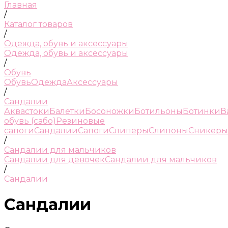
Главная
/
Каталог товаров
/
Одежда, обувь и аксессуары
Одежда, обувь и аксессуары
/
Обувь
Обувь
Одежда
Аксессуары
/
Сандалии
Аквастоки
Балетки
Босоножки
Ботильоны
Ботинки
В
обувь (сабо)
Резиновые
сапоги
Сандалии
Сапоги
Слиперы
Слипоны
Сникеры
/
Сандалии для мальчиков
Сандалии для девочек
Сандалии для мальчиков
/
Сандалии
Сандалии