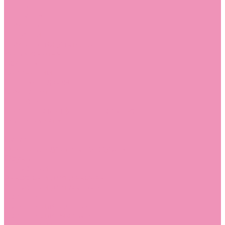
Стельки
Контакты
Помощь
Покупки
Помощь покупателю
Вопрос - ответ
Бренды
Коллекции
Готовые образы
Компания
Новости
Политика конфиденциальности
Сертификаты
...
Каталог
Одежда, обувь и аксессуары
Обувь
Аквастоки
Аквастоки для девочек
Аквастоки для мальчиков
Балетки
Балетки для девочек
Балетки для мальчиков