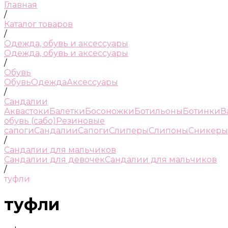
Главная
/
Каталог товаров
/
Одежда, обувь и аксессуары
Одежда, обувь и аксессуары
/
Обувь
Обувь
Одежда
Аксессуары
/
Сандалии
Аквастоки
Балетки
Босоножки
Ботильоны
Ботинки
В
обувь (сабо)
Резиновые
сапоги
Сандалии
Сапоги
Слиперы
Слипоны
Сникеры
/
Сандалии для мальчиков
Сандалии для девочек
Сандалии для мальчиков
/
туфли
туфли