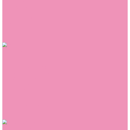
Сникеры
Сноубутсы
Тапочки
Топсайдеры
Туфли
Угги
Чешки
Шлепанцы
Одежда
Брюки
Ветровки
Джемперы и толстовки
Домашняя одежда
Комбинезоны
Комплекты
Конверты
Куртки
Платья
Полукомбинезоны
Пуховики
Туники
Аксессуары