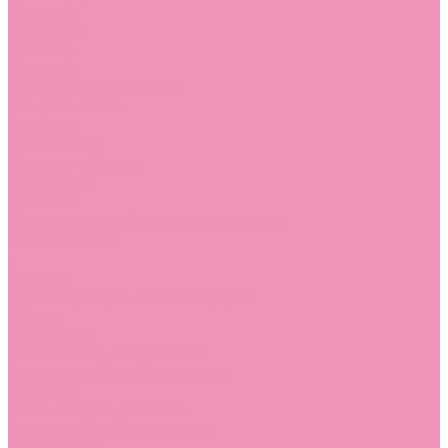
Стельки
Контакты
Помощь
Покупки
Помощь покупателю
Вопрос - ответ
Бренды
Коллекции
Готовые образы
Компания
Новости
Политика конфиденциальности
Сертификаты
...
Каталог
Одежда, обувь и аксессуары
Обувь
Аквастоки
Аквастоки для девочек
Аквастоки для мальчиков
Балетки
Балетки для девочек
Балетки для мальчиков