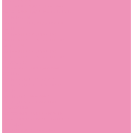
Босоножки
Босоножки для девочек
Босоножки для мальчиков
Ботильоны
Ботильоны для девочек
Ботинки
Ботинки для девочек
Ботинки для мальчиков
Валенки
Валенки для девочек
Валенки для мальчиков
Джазовки
Джазовки для девочек
Дутики
Дутики для девочек
Дутики для мальчиков
Кеды
Кеды для девочек
Кеды для мальчиков
Кроссовки
Кроссовки для девочек
Кроссовки для мальчиков
Лоферы
Лоферы для девочек