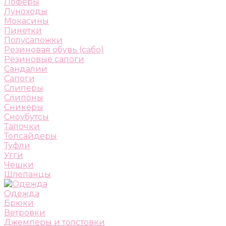
Лоферы
Луноходы
Мокасины
Пинетки
Полусапожки
Резиновая обувь (сабо)
Резиновые сапоги
Сандалии
Сапоги
Слиперы
Слипоны
Сникеры
Сноубутсы
Тапочки
Топсайдеры
Туфли
Угги
Чешки
Шлепанцы
Одежда
Брюки
Ветровки
Джемперы и толстовки