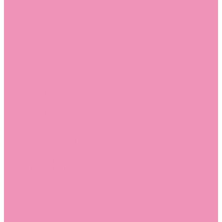
Слиперы
Слиперы для девочек
Слиперы для мальчиков
Слипоны
Слипоны для девочек
Слипоны для мальчиков
Сникеры
Сникеры для девочек
Сникеры для мальчиков
Сноубутсы
Сноубутсы для девочек
Сноубутсы для мальчиков
Тапочки
Тапочки для девочек
Тапочки для мальчиков
Топсайдеры
Топсайдеры для девочек
Топсайдеры для мальчиков
Туфли
Туфли для девочек
Туфли для мальчиков
Угги
Угги для девочек