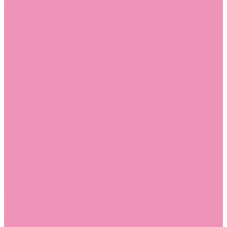
Угги для мальчиков
Чешки
Чешки для девочек
Чешки для мальчиков
Шлепанцы
Шлепанцы для девочек
Шлепанцы для мальчиков
Одежда
Брюки
Ветровки
Джемперы и толстовки
Домашняя одежда
Пижамы
Комбинезоны
Комплекты
Конверты
Куртки
Платья
Полукомбинезоны
Пуховики
Туники
Аксессуары
Стельки
Контакты