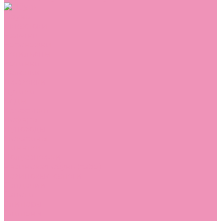
Обувь
Аквастоки
Балетки
Босоножки
Ботильоны
Ботинки
Валенки
Джазовки
Дутики
Кеды
Кроссовки
Лоферы
Луноходы
Мокасины
Пинетки
Полусапожки
Резиновая обувь (сабо)
Резиновые сапоги
Сандалии
Сапоги
Слиперы
Слипоны