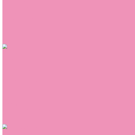
Сникеры
Сноубутсы
Тапочки
Топсайдеры
Туфли
Угги
Чешки
Шлепанцы
Одежда
Брюки
Ветровки
Джемперы и толстовки
Домашняя одежда
Комбинезоны
Комплекты
Конверты
Куртки
Платья
Полукомбинезоны
Пуховики
Туники
Аксессуары