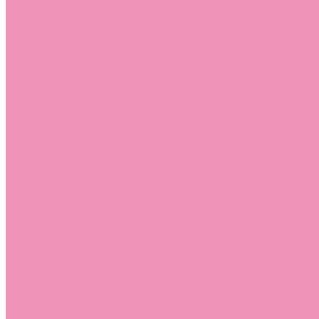
Стельки
Контакты
Помощь
Покупки
Помощь покупателю
Вопрос - ответ
Бренды
Коллекции
Готовые образы
Компания
Новости
Политика конфиденциальности
Сертификаты
...
Каталог
Одежда, обувь и аксессуары
Обувь
Аквастоки
Аквастоки для девочек
Аквастоки для мальчиков
Балетки
Балетки для девочек
Балетки для мальчиков