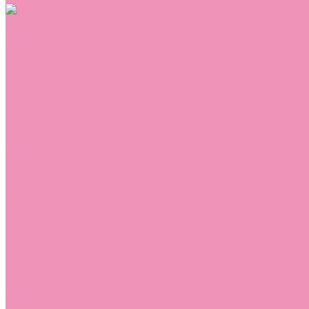
Обувь
Аквастоки
Балетки
Босоножки
Ботильоны
Ботинки
Валенки
Джазовки
Дутики
Кеды
Кроссовки
Лоферы
Луноходы
Мокасины
Пинетки
Полусапожки
Резиновая обувь (сабо)
Резиновые сапоги
Сандалии
Сапоги
Слиперы
Слипоны