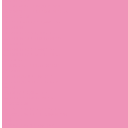
Босоножки
Босоножки для девочек
Босоножки для мальчиков
Ботильоны
Ботильоны для девочек
Ботинки
Ботинки для девочек
Ботинки для мальчиков
Валенки
Валенки для девочек
Валенки для мальчиков
Джазовки
Джазовки для девочек
Дутики
Дутики для девочек
Дутики для мальчиков
Кеды
Кеды для девочек
Кеды для мальчиков
Кроссовки
Кроссовки для девочек
Кроссовки для мальчиков
Лоферы
Лоферы для девочек