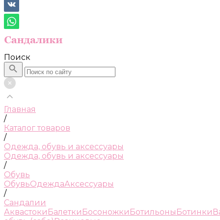
Поиск
Главная
/
Каталог товаров
/
Одежда, обувь и аксессуары
Одежда, обувь и аксессуары
/
Обувь
Обувь
Одежда
Аксессуары
/
Сандалии
Аквастоки
Балетки
Босоножки
Ботильоны
Ботинки
В