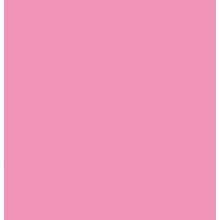
Тапочки
Тапочки для девочек
Тапочки для мальчиков
Топсайдеры
Топсайдеры для девочек
Топсайдеры для мальчиков
Туфли
Туфли для девочек
Туфли для мальчиков
Угги
Угги для девочек
Угги для мальчиков
Чешки
Чешки для девочек
Чешки для мальчиков
Шлепанцы
Шлепанцы для девочек
Шлепанцы для мальчиков
Одежда
Брюки
Ветровки
Джемперы и толстовки
Домашняя одежда
Пижамы