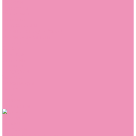
Лоферы
Луноходы
Мокасины
Пинетки
Полусапожки
Резиновая обувь (сабо)
Резиновые сапоги
Сандалии
Сапоги
Слиперы
Слипоны
Сникеры
Сноубутсы
Тапочки
Топсайдеры
Туфли
Угги
Чешки
Шлепанцы
Одежда
Брюки
Ветровки
Джемперы и толстовки