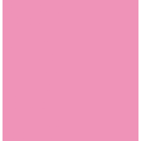
Босоножки
Босоножки для девочек
Босоножки для мальчиков
Ботильоны
Ботильоны для девочек
Ботинки
Ботинки для девочек
Ботинки для мальчиков
Валенки
Валенки для девочек
Валенки для мальчиков
Джазовки
Джазовки для девочек
Дутики
Дутики для девочек
Дутики для мальчиков
Кеды
Кеды для девочек
Кеды для мальчиков
Кроссовки
Кроссовки для девочек
Кроссовки для мальчиков
Лоферы
Лоферы для девочек