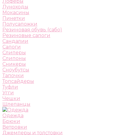
Лоферы
Луноходы
Мокасины
Пинетки
Полусапожки
Резиновая обувь (сабо)
Резиновые сапоги
Сандалии
Сапоги
Слиперы
Слипоны
Сникеры
Сноубутсы
Тапочки
Топсайдеры
Туфли
Угги
Чешки
Шлепанцы
Одежда
Брюки
Ветровки
Джемперы и толстовки