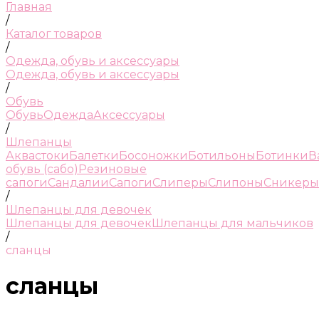
Главная
/
Каталог товаров
/
Одежда, обувь и аксессуары
Одежда, обувь и аксессуары
/
Обувь
Обувь
Одежда
Аксессуары
/
Шлепанцы
Аквастоки
Балетки
Босоножки
Ботильоны
Ботинки
В
обувь (сабо)
Резиновые
сапоги
Сандалии
Сапоги
Слиперы
Слипоны
Сникеры
/
Шлепанцы для девочек
Шлепанцы для девочек
Шлепанцы для мальчиков
/
сланцы
сланцы