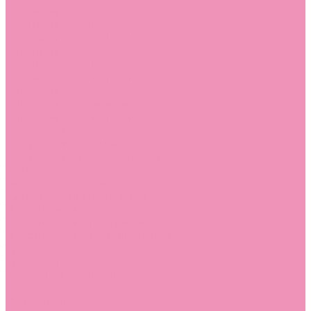
Слиперы
Слиперы для девочек
Слиперы для мальчиков
Слипоны
Слипоны для девочек
Слипоны для мальчиков
Сникеры
Сникеры для девочек
Сникеры для мальчиков
Сноубутсы
Сноубутсы для девочек
Сноубутсы для мальчиков
Тапочки
Тапочки для девочек
Тапочки для мальчиков
Топсайдеры
Топсайдеры для девочек
Топсайдеры для мальчиков
Туфли
Туфли для девочек
Туфли для мальчиков
Угги
Угги для девочек