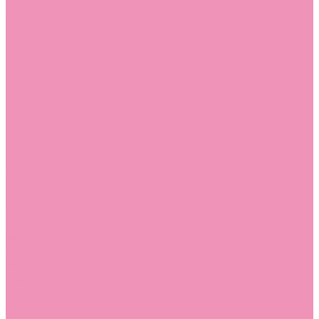
Стельки
Контакты
Помощь
Покупки
Помощь покупателю
Вопрос - ответ
Бренды
Коллекции
Готовые образы
Компания
Новости
Политика конфиденциальности
Сертификаты
...
Каталог
Одежда, обувь и аксессуары
Обувь
Аквастоки
Аквастоки для девочек
Аквастоки для мальчиков
Балетки
Балетки для девочек
Балетки для мальчиков