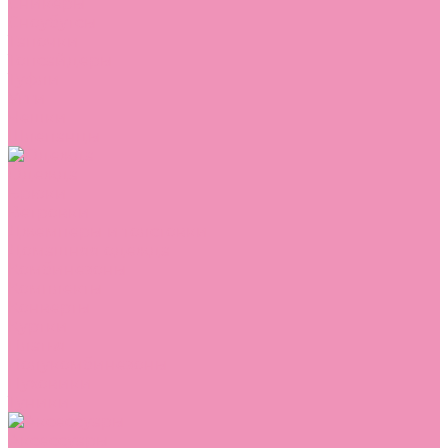
Сникеры
Сноубутсы
Тапочки
Топсайдеры
Туфли
Угги
Чешки
Шлепанцы
Одежда
Брюки
Ветровки
Джемперы и толстовки
Домашняя одежда
Комбинезоны
Комплекты
Конверты
Куртки
Платья
Полукомбинезоны
Пуховики
Туники
Аксессуары