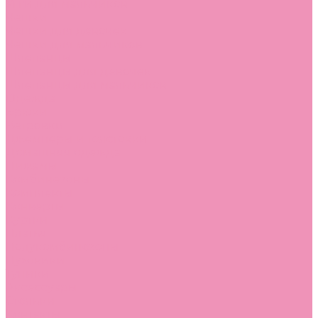
Угги для мальчиков
Чешки
Чешки для девочек
Чешки для мальчиков
Шлепанцы
Шлепанцы для девочек
Шлепанцы для мальчиков
Одежда
Брюки
Ветровки
Джемперы и толстовки
Домашняя одежда
Пижамы
Комбинезоны
Комплекты
Конверты
Куртки
Платья
Полукомбинезоны
Пуховики
Туники
Аксессуары
Стельки
Контакты