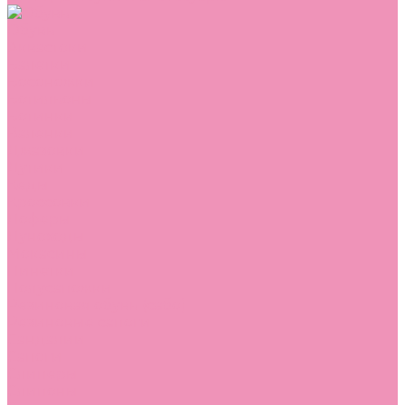
Обувь
Аквастоки
Балетки
Босоножки
Ботильоны
Ботинки
Валенки
Джазовки
Дутики
Кеды
Кроссовки
Лоферы
Луноходы
Мокасины
Пинетки
Полусапожки
Резиновая обувь (сабо)
Резиновые сапоги
Сандалии
Сапоги
Слиперы
Слипоны