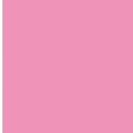
Босоножки
Босоножки для девочек
Босоножки для мальчиков
Ботильоны
Ботильоны для девочек
Ботинки
Ботинки для девочек
Ботинки для мальчиков
Валенки
Валенки для девочек
Валенки для мальчиков
Джазовки
Джазовки для девочек
Дутики
Дутики для девочек
Дутики для мальчиков
Кеды
Кеды для девочек
Кеды для мальчиков
Кроссовки
Кроссовки для девочек
Кроссовки для мальчиков
Лоферы
Лоферы для девочек