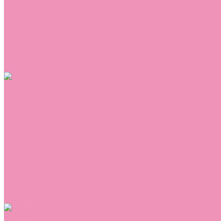
Сникеры
Сноубутсы
Тапочки
Топсайдеры
Туфли
Угги
Чешки
Шлепанцы
Одежда
Брюки
Ветровки
Джемперы и толстовки
Домашняя одежда
Комбинезоны
Комплекты
Конверты
Куртки
Платья
Полукомбинезоны
Пуховики
Туники
Аксессуары