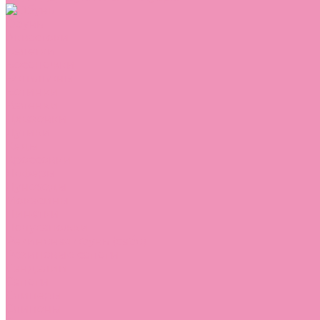
Обувь
Аквастоки
Балетки
Босоножки
Ботильоны
Ботинки
Валенки
Джазовки
Дутики
Кеды
Кроссовки
Лоферы
Луноходы
Мокасины
Пинетки
Полусапожки
Резиновая обувь (сабо)
Резиновые сапоги
Сандалии
Сапоги
Слиперы
Слипоны