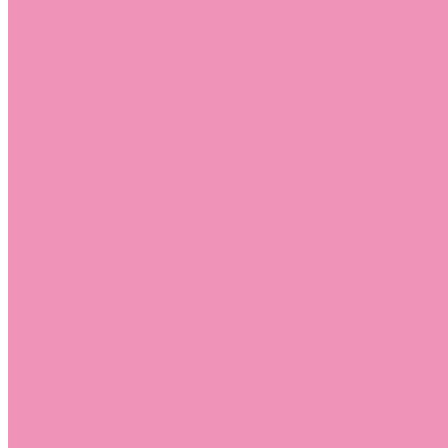
Стельки
Контакты
Помощь
Покупки
Помощь покупателю
Вопрос - ответ
Бренды
Коллекции
Готовые образы
Компания
Новости
Политика конфиденциальности
Сертификаты
...
Каталог
Одежда, обувь и аксессуары
Обувь
Аквастоки
Аквастоки для девочек
Аквастоки для мальчиков
Балетки
Балетки для девочек
Балетки для мальчиков