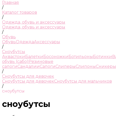
Главная
/
Каталог товаров
/
Одежда, обувь и аксессуары
Одежда, обувь и аксессуары
/
Обувь
Обувь
Одежда
Аксессуары
/
Сноубутсы
Аквастоки
Балетки
Босоножки
Ботильоны
Ботинки
В
обувь (сабо)
Резиновые
сапоги
Сандалии
Сапоги
Слиперы
Слипоны
Сникеры
/
Сноубутсы для девочек
Сноубутсы для девочек
Сноубутсы для мальчиков
/
сноубутсы
сноубутсы