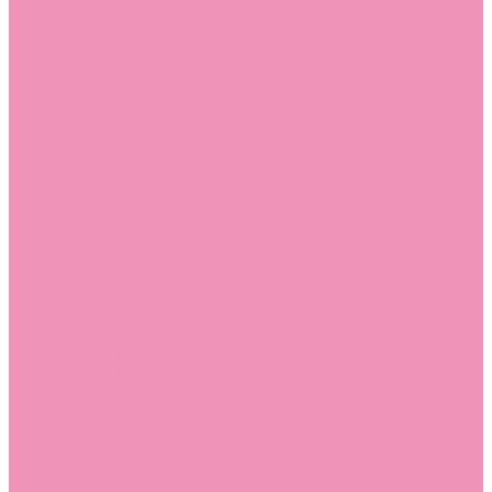
Слиперы
Слиперы для девочек
Слиперы для мальчиков
Слипоны
Слипоны для девочек
Слипоны для мальчиков
Сникеры
Сникеры для девочек
Сникеры для мальчиков
Сноубутсы
Сноубутсы для девочек
Сноубутсы для мальчиков
Тапочки
Тапочки для девочек
Тапочки для мальчиков
Топсайдеры
Топсайдеры для девочек
Топсайдеры для мальчиков
Туфли
Туфли для девочек
Туфли для мальчиков
Угги
Угги для девочек