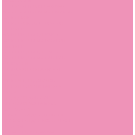
Босоножки
Босоножки для девочек
Босоножки для мальчиков
Ботильоны
Ботильоны для девочек
Ботинки
Ботинки для девочек
Ботинки для мальчиков
Валенки
Валенки для девочек
Валенки для мальчиков
Джазовки
Джазовки для девочек
Дутики
Дутики для девочек
Дутики для мальчиков
Кеды
Кеды для девочек
Кеды для мальчиков
Кроссовки
Кроссовки для девочек
Кроссовки для мальчиков
Лоферы
Лоферы для девочек