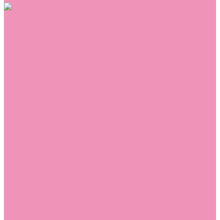
Обувь
Аквастоки
Балетки
Босоножки
Ботильоны
Ботинки
Валенки
Джазовки
Дутики
Кеды
Кроссовки
Лоферы
Луноходы
Мокасины
Пинетки
Полусапожки
Резиновая обувь (сабо)
Резиновые сапоги
Сандалии
Сапоги
Слиперы
Слипоны