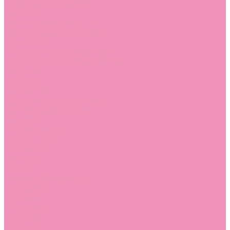
Угги для мальчиков
Чешки
Чешки для девочек
Чешки для мальчиков
Шлепанцы
Шлепанцы для девочек
Шлепанцы для мальчиков
Одежда
Брюки
Ветровки
Джемперы и толстовки
Домашняя одежда
Пижамы
Комбинезоны
Комплекты
Конверты
Куртки
Платья
Полукомбинезоны
Пуховики
Туники
Аксессуары
Стельки
Контакты