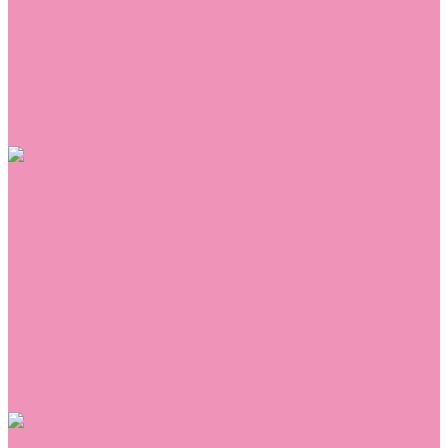
Сникеры
Сноубутсы
Тапочки
Топсайдеры
Туфли
Угги
Чешки
Шлепанцы
Одежда
Брюки
Ветровки
Джемперы и толстовки
Домашняя одежда
Комбинезоны
Комплекты
Конверты
Куртки
Платья
Полукомбинезоны
Пуховики
Туники
Аксессуары