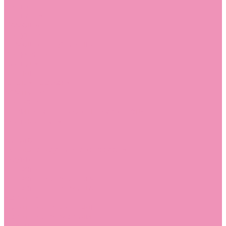
Стельки
Контакты
Помощь
Покупки
Помощь покупателю
Вопрос - ответ
Бренды
Коллекции
Готовые образы
Компания
Новости
Политика конфиденциальности
Сертификаты
...
Каталог
Одежда, обувь и аксессуары
Обувь
Аквастоки
Аквастоки для девочек
Аквастоки для мальчиков
Балетки
Балетки для девочек
Балетки для мальчиков