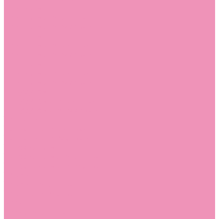
Слиперы
Слиперы для девочек
Слиперы для мальчиков
Слипоны
Слипоны для девочек
Слипоны для мальчиков
Сникеры
Сникеры для девочек
Сникеры для мальчиков
Сноубутсы
Сноубутсы для девочек
Сноубутсы для мальчиков
Тапочки
Тапочки для девочек
Тапочки для мальчиков
Топсайдеры
Топсайдеры для девочек
Топсайдеры для мальчиков
Туфли
Туфли для девочек
Туфли для мальчиков
Угги
Угги для девочек