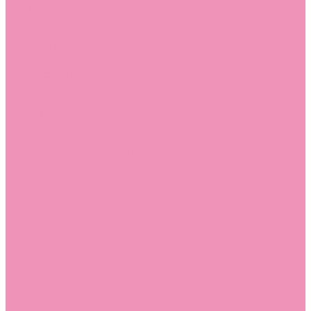
Стельки
Контакты
Помощь
Покупки
Помощь покупателю
Вопрос - ответ
Бренды
Коллекции
Готовые образы
Компания
Новости
Политика конфиденциальности
Сертификаты
...
Каталог
Одежда, обувь и аксессуары
Обувь
Аквастоки
Аквастоки для девочек
Аквастоки для мальчиков
Балетки
Балетки для девочек
Балетки для мальчиков