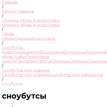
Главная
/
Каталог товаров
/
Одежда, обувь и аксессуары
Одежда, обувь и аксессуары
/
Обувь
Обувь
Одежда
Аксессуары
/
Сноубутсы
Аквастоки
Балетки
Босоножки
Ботильоны
Ботинки
В
обувь (сабо)
Резиновые
сапоги
Сандалии
Сапоги
Слиперы
Слипоны
Сникеры
/
Сноубутсы для девочек
Сноубутсы для девочек
Сноубутсы для мальчиков
/
сноубутсы
сноубутсы