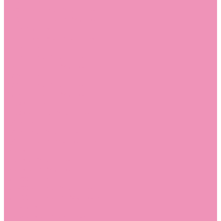
Босоножки
Босоножки для девочек
Босоножки для мальчиков
Ботильоны
Ботильоны для девочек
Ботинки
Ботинки для девочек
Ботинки для мальчиков
Валенки
Валенки для девочек
Валенки для мальчиков
Джазовки
Джазовки для девочек
Дутики
Дутики для девочек
Дутики для мальчиков
Кеды
Кеды для девочек
Кеды для мальчиков
Кроссовки
Кроссовки для девочек
Кроссовки для мальчиков
Лоферы
Лоферы для девочек