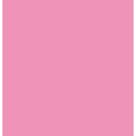
Угги для мальчиков
Чешки
Чешки для девочек
Чешки для мальчиков
Шлепанцы
Шлепанцы для девочек
Шлепанцы для мальчиков
Одежда
Брюки
Ветровки
Джемперы и толстовки
Домашняя одежда
Пижамы
Комбинезоны
Комплекты
Конверты
Куртки
Платья
Полукомбинезоны
Пуховики
Туники
Аксессуары
Стельки
Контакты