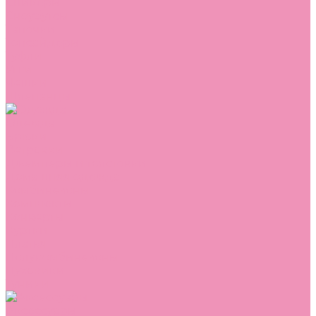
Сникеры
Сноубутсы
Тапочки
Топсайдеры
Туфли
Угги
Чешки
Шлепанцы
Одежда
Брюки
Ветровки
Джемперы и толстовки
Домашняя одежда
Комбинезоны
Комплекты
Конверты
Куртки
Платья
Полукомбинезоны
Пуховики
Туники
Аксессуары