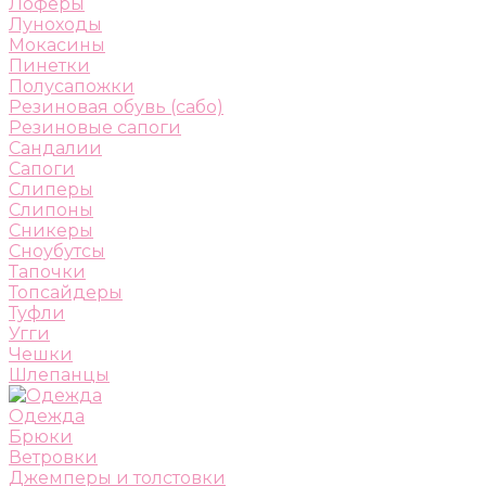
Лоферы
Луноходы
Мокасины
Пинетки
Полусапожки
Резиновая обувь (сабо)
Резиновые сапоги
Сандалии
Сапоги
Слиперы
Слипоны
Сникеры
Сноубутсы
Тапочки
Топсайдеры
Туфли
Угги
Чешки
Шлепанцы
Одежда
Брюки
Ветровки
Джемперы и толстовки