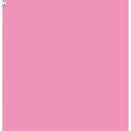
Обувь
Аквастоки
Балетки
Босоножки
Ботильоны
Ботинки
Валенки
Джазовки
Дутики
Кеды
Кроссовки
Лоферы
Луноходы
Мокасины
Пинетки
Полусапожки
Резиновая обувь (сабо)
Резиновые сапоги
Сандалии
Сапоги
Слиперы
Слипоны