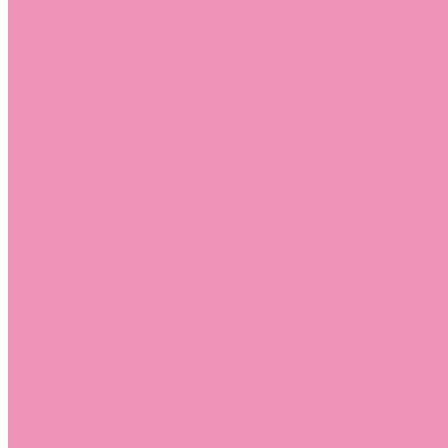
Босоножки
Босоножки для девочек
Босоножки для мальчиков
Ботильоны
Ботильоны для девочек
Ботинки
Ботинки для девочек
Ботинки для мальчиков
Валенки
Валенки для девочек
Валенки для мальчиков
Джазовки
Джазовки для девочек
Дутики
Дутики для девочек
Дутики для мальчиков
Кеды
Кеды для девочек
Кеды для мальчиков
Кроссовки
Кроссовки для девочек
Кроссовки для мальчиков
Лоферы
Лоферы для девочек