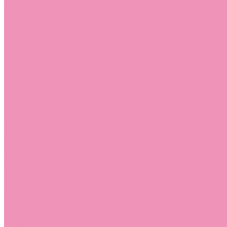
Стельки
Контакты
Помощь
Покупки
Помощь покупателю
Вопрос - ответ
Бренды
Коллекции
Готовые образы
Компания
Новости
Политика конфиденциальности
Сертификаты
...
Каталог
Одежда, обувь и аксессуары
Обувь
Аквастоки
Аквастоки для девочек
Аквастоки для мальчиков
Балетки
Балетки для девочек
Балетки для мальчиков