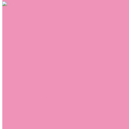
Обувь
Аквастоки
Балетки
Босоножки
Ботильоны
Ботинки
Валенки
Джазовки
Дутики
Кеды
Кроссовки
Лоферы
Луноходы
Мокасины
Пинетки
Полусапожки
Резиновая обувь (сабо)
Резиновые сапоги
Сандалии
Сапоги
Слиперы
Слипоны