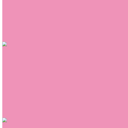
Сникеры
Сноубутсы
Тапочки
Топсайдеры
Туфли
Угги
Чешки
Шлепанцы
Одежда
Брюки
Ветровки
Джемперы и толстовки
Домашняя одежда
Комбинезоны
Комплекты
Конверты
Куртки
Платья
Полукомбинезоны
Пуховики
Туники
Аксессуары