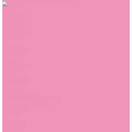
Обувь
Аквастоки
Балетки
Босоножки
Ботильоны
Ботинки
Валенки
Джазовки
Дутики
Кеды
Кроссовки
Лоферы
Луноходы
Мокасины
Пинетки
Полусапожки
Резиновая обувь (сабо)
Резиновые сапоги
Сандалии
Сапоги
Слиперы
Слипоны