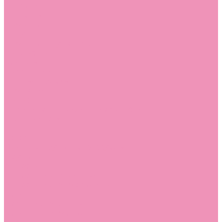
Стельки
Контакты
Помощь
Покупки
Помощь покупателю
Вопрос - ответ
Бренды
Коллекции
Готовые образы
Компания
Новости
Политика конфиденциальности
Сертификаты
...
Каталог
Одежда, обувь и аксессуары
Обувь
Аквастоки
Аквастоки для девочек
Аквастоки для мальчиков
Балетки
Балетки для девочек
Балетки для мальчиков