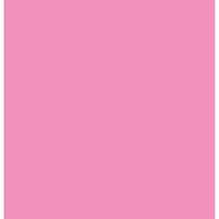
Угги для мальчиков
Чешки
Чешки для девочек
Чешки для мальчиков
Шлепанцы
Шлепанцы для девочек
Шлепанцы для мальчиков
Одежда
Брюки
Ветровки
Джемперы и толстовки
Домашняя одежда
Пижамы
Комбинезоны
Комплекты
Конверты
Куртки
Платья
Полукомбинезоны
Пуховики
Туники
Аксессуары
Стельки
Контакты