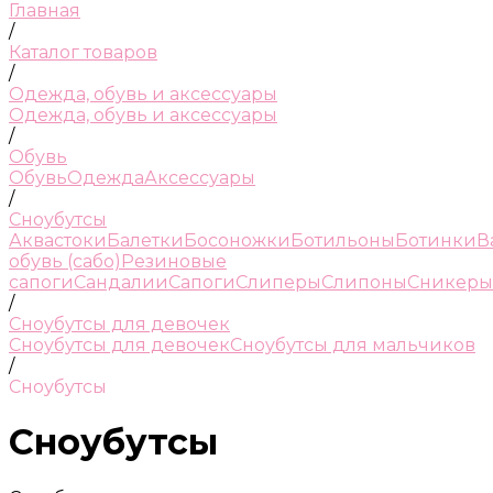
Главная
/
Каталог товаров
/
Одежда, обувь и аксессуары
Одежда, обувь и аксессуары
/
Обувь
Обувь
Одежда
Аксессуары
/
Сноубутсы
Аквастоки
Балетки
Босоножки
Ботильоны
Ботинки
В
обувь (сабо)
Резиновые
сапоги
Сандалии
Сапоги
Слиперы
Слипоны
Сникеры
/
Сноубутсы для девочек
Сноубутсы для девочек
Сноубутсы для мальчиков
/
Сноубутсы
Сноубутсы