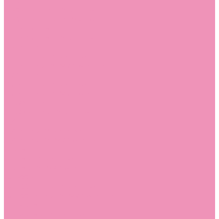
Босоножки
Босоножки для девочек
Босоножки для мальчиков
Ботильоны
Ботильоны для девочек
Ботинки
Ботинки для девочек
Ботинки для мальчиков
Валенки
Валенки для девочек
Валенки для мальчиков
Джазовки
Джазовки для девочек
Дутики
Дутики для девочек
Дутики для мальчиков
Кеды
Кеды для девочек
Кеды для мальчиков
Кроссовки
Кроссовки для девочек
Кроссовки для мальчиков
Лоферы
Лоферы для девочек