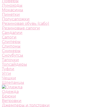
Лоферы
Луноходы
Мокасины
Пинетки
Полусапожки
Резиновая обувь (сабо)
Резиновые сапоги
Сандалии
Сапоги
Слиперы
Слипоны
Сникеры
Сноубутсы
Тапочки
Топсайдеры
Туфли
Угги
Чешки
Шлепанцы
Одежда
Брюки
Ветровки
Джемперы и толстовки