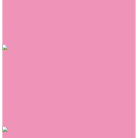
Сникеры
Сноубутсы
Тапочки
Топсайдеры
Туфли
Угги
Чешки
Шлепанцы
Одежда
Брюки
Ветровки
Джемперы и толстовки
Домашняя одежда
Комбинезоны
Комплекты
Конверты
Куртки
Платья
Полукомбинезоны
Пуховики
Туники
Аксессуары