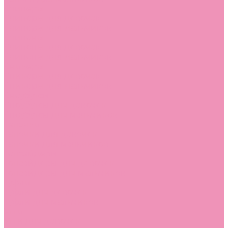
Слиперы
Слиперы для девочек
Слиперы для мальчиков
Слипоны
Слипоны для девочек
Слипоны для мальчиков
Сникеры
Сникеры для девочек
Сникеры для мальчиков
Сноубутсы
Сноубутсы для девочек
Сноубутсы для мальчиков
Тапочки
Тапочки для девочек
Тапочки для мальчиков
Топсайдеры
Топсайдеры для девочек
Топсайдеры для мальчиков
Туфли
Туфли для девочек
Туфли для мальчиков
Угги
Угги для девочек