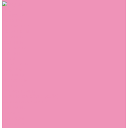
Обувь
Аквастоки
Балетки
Босоножки
Ботильоны
Ботинки
Валенки
Джазовки
Дутики
Кеды
Кроссовки
Лоферы
Луноходы
Мокасины
Пинетки
Полусапожки
Резиновая обувь (сабо)
Резиновые сапоги
Сандалии
Сапоги
Слиперы
Слипоны