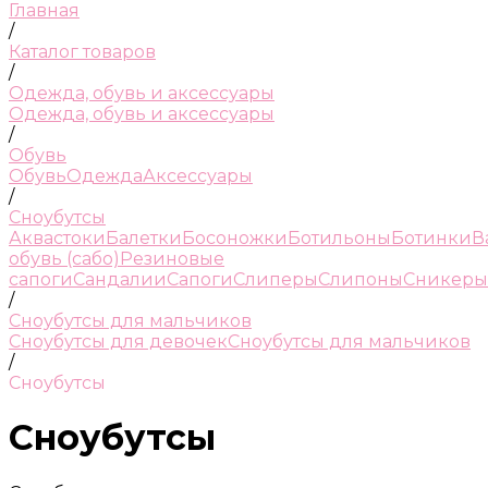
Главная
/
Каталог товаров
/
Одежда, обувь и аксессуары
Одежда, обувь и аксессуары
/
Обувь
Обувь
Одежда
Аксессуары
/
Сноубутсы
Аквастоки
Балетки
Босоножки
Ботильоны
Ботинки
В
обувь (сабо)
Резиновые
сапоги
Сандалии
Сапоги
Слиперы
Слипоны
Сникеры
/
Сноубутсы для мальчиков
Сноубутсы для девочек
Сноубутсы для мальчиков
/
Сноубутсы
Сноубутсы