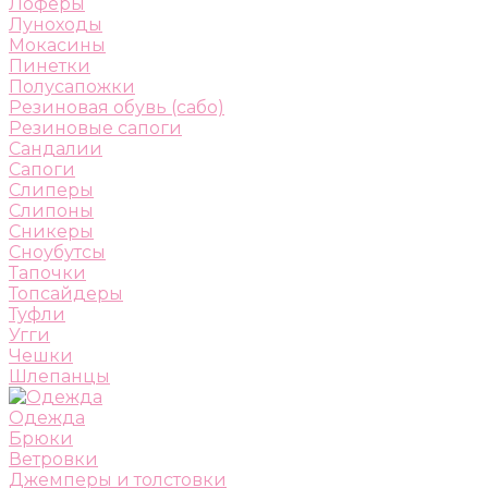
Лоферы
Луноходы
Мокасины
Пинетки
Полусапожки
Резиновая обувь (сабо)
Резиновые сапоги
Сандалии
Сапоги
Слиперы
Слипоны
Сникеры
Сноубутсы
Тапочки
Топсайдеры
Туфли
Угги
Чешки
Шлепанцы
Одежда
Брюки
Ветровки
Джемперы и толстовки