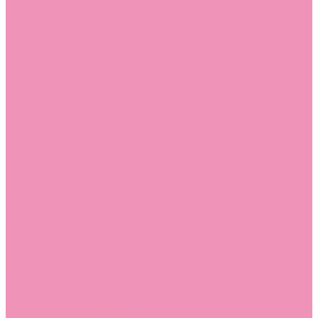
Стельки
Контакты
Помощь
Покупки
Помощь покупателю
Вопрос - ответ
Бренды
Коллекции
Готовые образы
Компания
Новости
Политика конфиденциальности
Сертификаты
...
Каталог
Одежда, обувь и аксессуары
Обувь
Аквастоки
Аквастоки для девочек
Аквастоки для мальчиков
Балетки
Балетки для девочек
Балетки для мальчиков