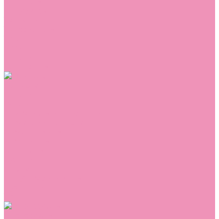
Сникеры
Сноубутсы
Тапочки
Топсайдеры
Туфли
Угги
Чешки
Шлепанцы
Одежда
Брюки
Ветровки
Джемперы и толстовки
Домашняя одежда
Комбинезоны
Комплекты
Конверты
Куртки
Платья
Полукомбинезоны
Пуховики
Туники
Аксессуары