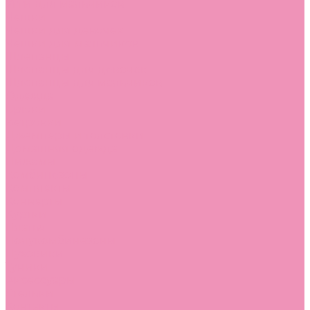
Угги для мальчиков
Чешки
Чешки для девочек
Чешки для мальчиков
Шлепанцы
Шлепанцы для девочек
Шлепанцы для мальчиков
Одежда
Брюки
Ветровки
Джемперы и толстовки
Домашняя одежда
Пижамы
Комбинезоны
Комплекты
Конверты
Куртки
Платья
Полукомбинезоны
Пуховики
Туники
Аксессуары
Стельки
Контакты