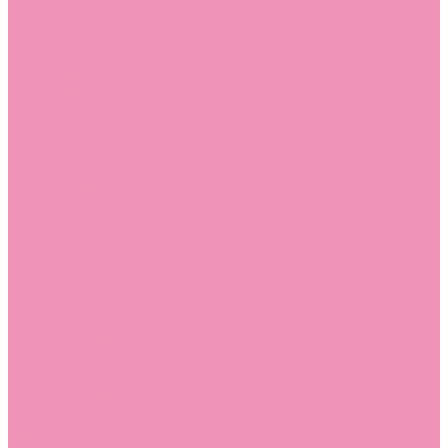
Слиперы
Слиперы для девочек
Слиперы для мальчиков
Слипоны
Слипоны для девочек
Слипоны для мальчиков
Сникеры
Сникеры для девочек
Сникеры для мальчиков
Сноубутсы
Сноубутсы для девочек
Сноубутсы для мальчиков
Тапочки
Тапочки для девочек
Тапочки для мальчиков
Топсайдеры
Топсайдеры для девочек
Топсайдеры для мальчиков
Туфли
Туфли для девочек
Туфли для мальчиков
Угги
Угги для девочек