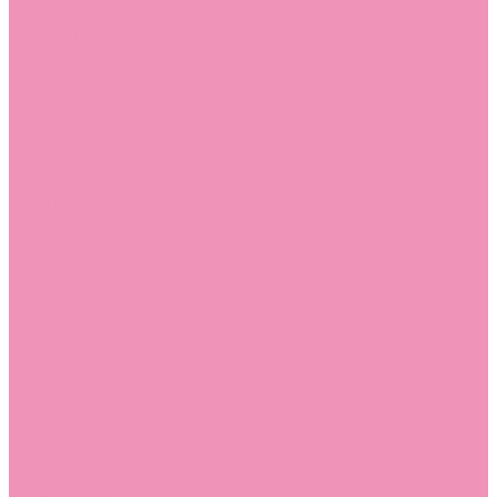
Стельки
Контакты
Помощь
Покупки
Помощь покупателю
Вопрос - ответ
Бренды
Коллекции
Готовые образы
Компания
Новости
Политика конфиденциальности
Сертификаты
...
Каталог
Одежда, обувь и аксессуары
Обувь
Аквастоки
Аквастоки для девочек
Аквастоки для мальчиков
Балетки
Балетки для девочек
Балетки для мальчиков