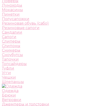
Лоферы
Луноходы
Мокасины
Пинетки
Полусапожки
Резиновая обувь (сабо)
Резиновые сапоги
Сандалии
Сапоги
Слиперы
Слипоны
Сникеры
Сноубутсы
Тапочки
Топсайдеры
Туфли
Угги
Чешки
Шлепанцы
Одежда
Брюки
Ветровки
Джемперы и толстовки