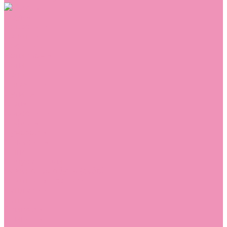
Обувь
Аквастоки
Балетки
Босоножки
Ботильоны
Ботинки
Валенки
Джазовки
Дутики
Кеды
Кроссовки
Лоферы
Луноходы
Мокасины
Пинетки
Полусапожки
Резиновая обувь (сабо)
Резиновые сапоги
Сандалии
Сапоги
Слиперы
Слипоны