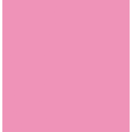
Босоножки
Босоножки для девочек
Босоножки для мальчиков
Ботильоны
Ботильоны для девочек
Ботинки
Ботинки для девочек
Ботинки для мальчиков
Валенки
Валенки для девочек
Валенки для мальчиков
Джазовки
Джазовки для девочек
Дутики
Дутики для девочек
Дутики для мальчиков
Кеды
Кеды для девочек
Кеды для мальчиков
Кроссовки
Кроссовки для девочек
Кроссовки для мальчиков
Лоферы
Лоферы для девочек