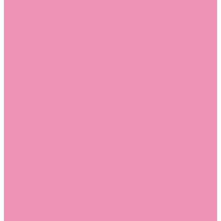
Угги для мальчиков
Чешки
Чешки для девочек
Чешки для мальчиков
Шлепанцы
Шлепанцы для девочек
Шлепанцы для мальчиков
Одежда
Брюки
Ветровки
Джемперы и толстовки
Домашняя одежда
Пижамы
Комбинезоны
Комплекты
Конверты
Куртки
Платья
Полукомбинезоны
Пуховики
Туники
Аксессуары
Стельки
Контакты