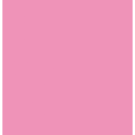
Слиперы
Слиперы для девочек
Слиперы для мальчиков
Слипоны
Слипоны для девочек
Слипоны для мальчиков
Сникеры
Сникеры для девочек
Сникеры для мальчиков
Сноубутсы
Сноубутсы для девочек
Сноубутсы для мальчиков
Тапочки
Тапочки для девочек
Тапочки для мальчиков
Топсайдеры
Топсайдеры для девочек
Топсайдеры для мальчиков
Туфли
Туфли для девочек
Туфли для мальчиков
Угги
Угги для девочек