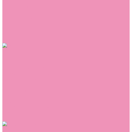
Сникеры
Сноубутсы
Тапочки
Топсайдеры
Туфли
Угги
Чешки
Шлепанцы
Одежда
Брюки
Ветровки
Джемперы и толстовки
Домашняя одежда
Комбинезоны
Комплекты
Конверты
Куртки
Платья
Полукомбинезоны
Пуховики
Туники
Аксессуары