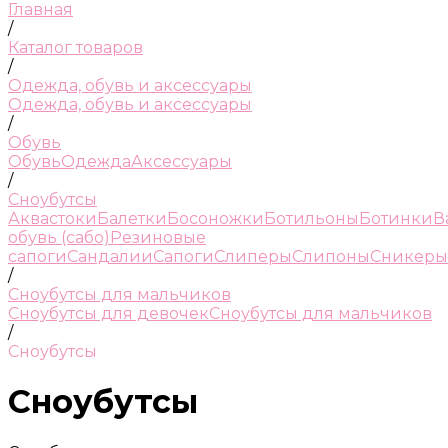
Главная
/
Каталог товаров
/
Одежда, обувь и аксессуары
Одежда, обувь и аксессуары
/
Обувь
Обувь
Одежда
Аксессуары
/
Сноубутсы
Аквастоки
Балетки
Босоножки
Ботильоны
Ботинки
В
обувь (сабо)
Резиновые
сапоги
Сандалии
Сапоги
Слиперы
Слипоны
Сникеры
/
Сноубутсы для мальчиков
Сноубутсы для девочек
Сноубутсы для мальчиков
/
Сноубутсы
Сноубутсы