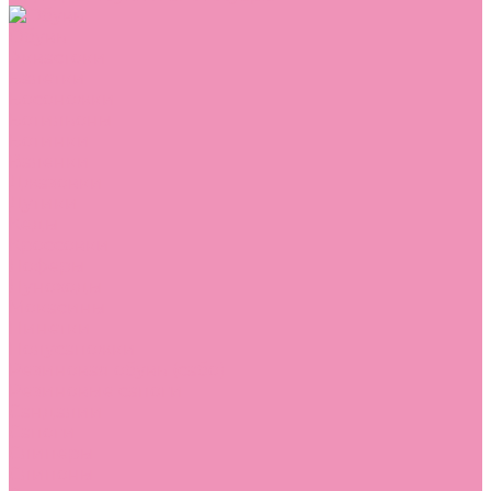
Обувь
Аквастоки
Балетки
Босоножки
Ботильоны
Ботинки
Валенки
Джазовки
Дутики
Кеды
Кроссовки
Лоферы
Луноходы
Мокасины
Пинетки
Полусапожки
Резиновая обувь (сабо)
Резиновые сапоги
Сандалии
Сапоги
Слиперы
Слипоны