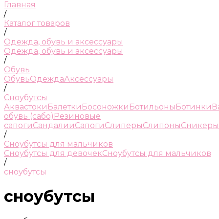
Главная
/
Каталог товаров
/
Одежда, обувь и аксессуары
Одежда, обувь и аксессуары
/
Обувь
Обувь
Одежда
Аксессуары
/
Сноубутсы
Аквастоки
Балетки
Босоножки
Ботильоны
Ботинки
В
обувь (сабо)
Резиновые
сапоги
Сандалии
Сапоги
Слиперы
Слипоны
Сникеры
/
Сноубутсы для мальчиков
Сноубутсы для девочек
Сноубутсы для мальчиков
/
сноубутсы
сноубутсы