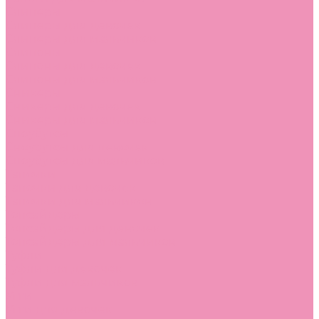
Слиперы
Слиперы для девочек
Слиперы для мальчиков
Слипоны
Слипоны для девочек
Слипоны для мальчиков
Сникеры
Сникеры для девочек
Сникеры для мальчиков
Сноубутсы
Сноубутсы для девочек
Сноубутсы для мальчиков
Тапочки
Тапочки для девочек
Тапочки для мальчиков
Топсайдеры
Топсайдеры для девочек
Топсайдеры для мальчиков
Туфли
Туфли для девочек
Туфли для мальчиков
Угги
Угги для девочек