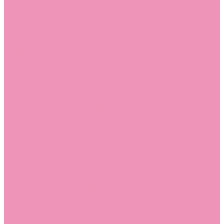
Стельки
Контакты
Помощь
Покупки
Помощь покупателю
Вопрос - ответ
Бренды
Коллекции
Готовые образы
Компания
Новости
Политика конфиденциальности
Сертификаты
...
Каталог
Одежда, обувь и аксессуары
Обувь
Аквастоки
Аквастоки для девочек
Аквастоки для мальчиков
Балетки
Балетки для девочек
Балетки для мальчиков