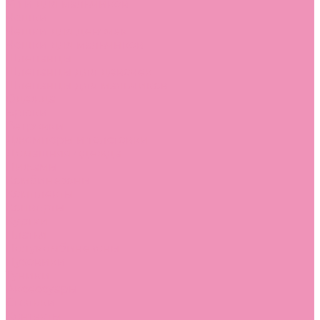
Угги для мальчиков
Чешки
Чешки для девочек
Чешки для мальчиков
Шлепанцы
Шлепанцы для девочек
Шлепанцы для мальчиков
Одежда
Брюки
Ветровки
Джемперы и толстовки
Домашняя одежда
Пижамы
Комбинезоны
Комплекты
Конверты
Куртки
Платья
Полукомбинезоны
Пуховики
Туники
Аксессуары
Стельки
Контакты