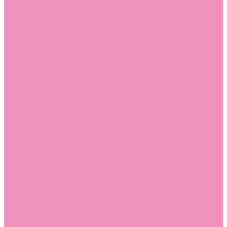
Босоножки
Босоножки для девочек
Босоножки для мальчиков
Ботильоны
Ботильоны для девочек
Ботинки
Ботинки для девочек
Ботинки для мальчиков
Валенки
Валенки для девочек
Валенки для мальчиков
Джазовки
Джазовки для девочек
Дутики
Дутики для девочек
Дутики для мальчиков
Кеды
Кеды для девочек
Кеды для мальчиков
Кроссовки
Кроссовки для девочек
Кроссовки для мальчиков
Лоферы
Лоферы для девочек