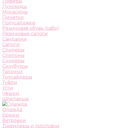
Лоферы
Луноходы
Мокасины
Пинетки
Полусапожки
Резиновая обувь (сабо)
Резиновые сапоги
Сандалии
Сапоги
Слиперы
Слипоны
Сникеры
Сноубутсы
Тапочки
Топсайдеры
Туфли
Угги
Чешки
Шлепанцы
Одежда
Брюки
Ветровки
Джемперы и толстовки