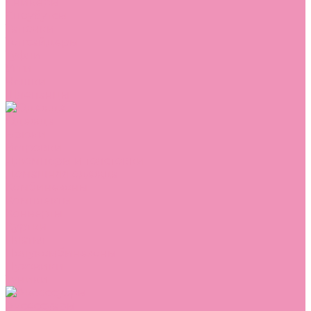
Сникеры
Сноубутсы
Тапочки
Топсайдеры
Туфли
Угги
Чешки
Шлепанцы
Одежда
Брюки
Ветровки
Джемперы и толстовки
Домашняя одежда
Комбинезоны
Комплекты
Конверты
Куртки
Платья
Полукомбинезоны
Пуховики
Туники
Аксессуары