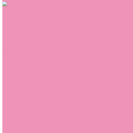
Обувь
Аквастоки
Балетки
Босоножки
Ботильоны
Ботинки
Валенки
Джазовки
Дутики
Кеды
Кроссовки
Лоферы
Луноходы
Мокасины
Пинетки
Полусапожки
Резиновая обувь (сабо)
Резиновые сапоги
Сандалии
Сапоги
Слиперы
Слипоны