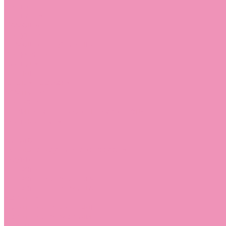
Стельки
Контакты
Помощь
Покупки
Помощь покупателю
Вопрос - ответ
Бренды
Коллекции
Готовые образы
Компания
Новости
Политика конфиденциальности
Сертификаты
...
Каталог
Одежда, обувь и аксессуары
Обувь
Аквастоки
Аквастоки для девочек
Аквастоки для мальчиков
Балетки
Балетки для девочек
Балетки для мальчиков