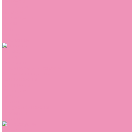
Сникеры
Сноубутсы
Тапочки
Топсайдеры
Туфли
Угги
Чешки
Шлепанцы
Одежда
Брюки
Ветровки
Джемперы и толстовки
Домашняя одежда
Комбинезоны
Комплекты
Конверты
Куртки
Платья
Полукомбинезоны
Пуховики
Туники
Аксессуары