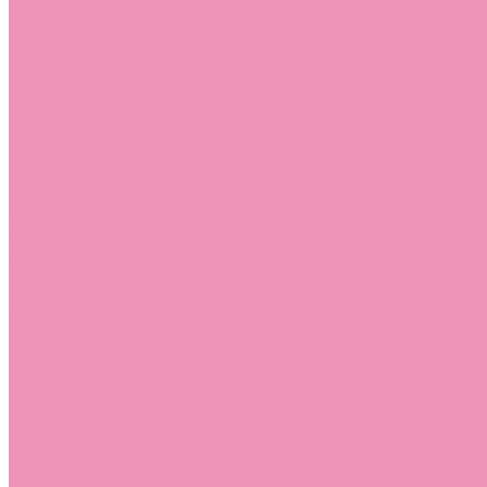
Босоножки
Босоножки для девочек
Босоножки для мальчиков
Ботильоны
Ботильоны для девочек
Ботинки
Ботинки для девочек
Ботинки для мальчиков
Валенки
Валенки для девочек
Валенки для мальчиков
Джазовки
Джазовки для девочек
Дутики
Дутики для девочек
Дутики для мальчиков
Кеды
Кеды для девочек
Кеды для мальчиков
Кроссовки
Кроссовки для девочек
Кроссовки для мальчиков
Лоферы
Лоферы для девочек