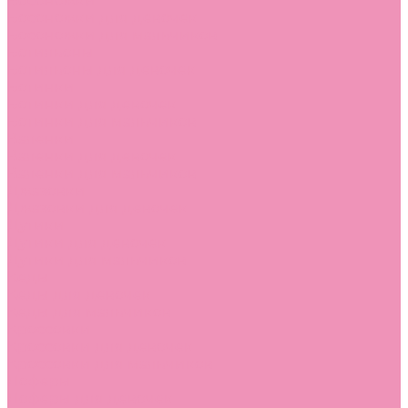
Босоножки
Босоножки для девочек
Босоножки для мальчиков
Ботильоны
Ботильоны для девочек
Ботинки
Ботинки для девочек
Ботинки для мальчиков
Валенки
Валенки для девочек
Валенки для мальчиков
Джазовки
Джазовки для девочек
Дутики
Дутики для девочек
Дутики для мальчиков
Кеды
Кеды для девочек
Кеды для мальчиков
Кроссовки
Кроссовки для девочек
Кроссовки для мальчиков
Лоферы
Лоферы для девочек