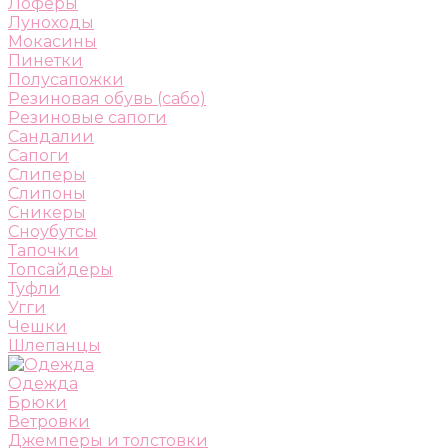
Лоферы
Луноходы
Мокасины
Пинетки
Полусапожки
Резиновая обувь (сабо)
Резиновые сапоги
Сандалии
Сапоги
Слиперы
Слипоны
Сникеры
Сноубутсы
Тапочки
Топсайдеры
Туфли
Угги
Чешки
Шлепанцы
Одежда
Брюки
Ветровки
Джемперы и толстовки