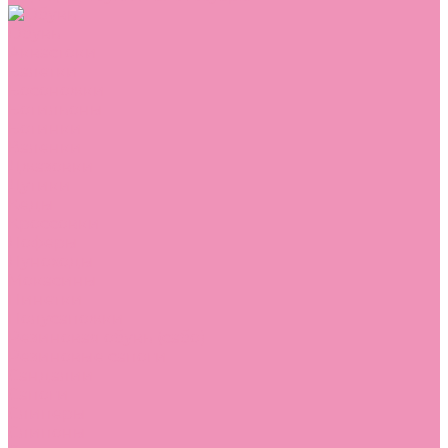
Обувь
Аквастоки
Балетки
Босоножки
Ботильоны
Ботинки
Валенки
Джазовки
Дутики
Кеды
Кроссовки
Лоферы
Луноходы
Мокасины
Пинетки
Полусапожки
Резиновая обувь (сабо)
Резиновые сапоги
Сандалии
Сапоги
Слиперы
Слипоны