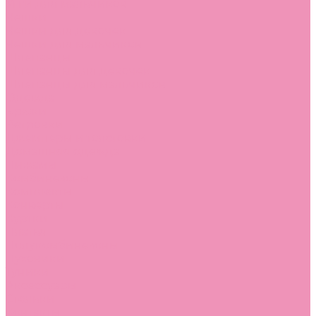
Угги для мальчиков
Чешки
Чешки для девочек
Чешки для мальчиков
Шлепанцы
Шлепанцы для девочек
Шлепанцы для мальчиков
Одежда
Брюки
Ветровки
Джемперы и толстовки
Домашняя одежда
Пижамы
Комбинезоны
Комплекты
Конверты
Куртки
Платья
Полукомбинезоны
Пуховики
Туники
Аксессуары
Стельки
Контакты