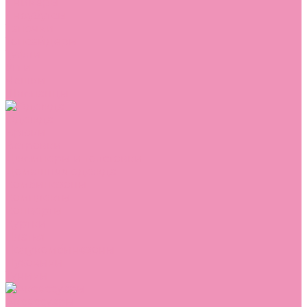
Сникеры
Сноубутсы
Тапочки
Топсайдеры
Туфли
Угги
Чешки
Шлепанцы
Одежда
Брюки
Ветровки
Джемперы и толстовки
Домашняя одежда
Комбинезоны
Комплекты
Конверты
Куртки
Платья
Полукомбинезоны
Пуховики
Туники
Аксессуары