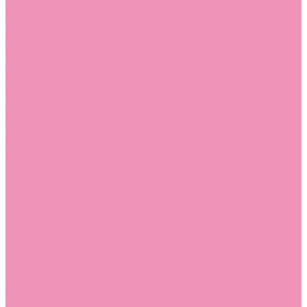
Слиперы
Слиперы для девочек
Слиперы для мальчиков
Слипоны
Слипоны для девочек
Слипоны для мальчиков
Сникеры
Сникеры для девочек
Сникеры для мальчиков
Сноубутсы
Сноубутсы для девочек
Сноубутсы для мальчиков
Тапочки
Тапочки для девочек
Тапочки для мальчиков
Топсайдеры
Топсайдеры для девочек
Топсайдеры для мальчиков
Туфли
Туфли для девочек
Туфли для мальчиков
Угги
Угги для девочек