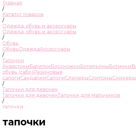
Главная
/
Каталог товаров
/
Одежда, обувь и аксессуары
Одежда, обувь и аксессуары
/
Обувь
Обувь
Одежда
Аксессуары
/
Тапочки
Аквастоки
Балетки
Босоножки
Ботильоны
Ботинки
В
обувь (сабо)
Резиновые
сапоги
Сандалии
Сапоги
Слиперы
Слипоны
Сникеры
/
Тапочки для девочек
Тапочки для девочек
Тапочки для мальчиков
/
тапочки
тапочки