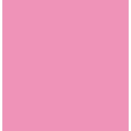
Стельки
Контакты
Помощь
Покупки
Помощь покупателю
Вопрос - ответ
Бренды
Коллекции
Готовые образы
Компания
Новости
Политика конфиденциальности
Сертификаты
...
Каталог
Одежда, обувь и аксессуары
Обувь
Аквастоки
Аквастоки для девочек
Аквастоки для мальчиков
Балетки
Балетки для девочек
Балетки для мальчиков