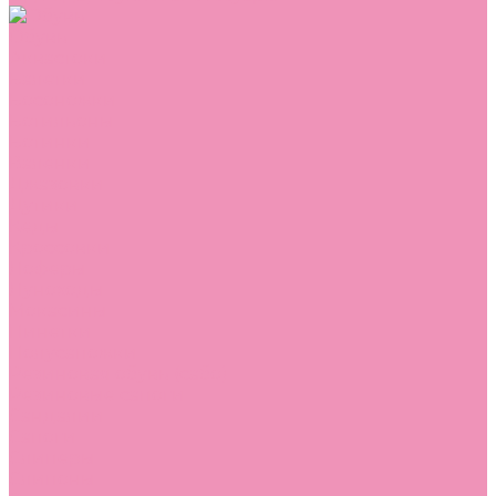
Обувь
Аквастоки
Балетки
Босоножки
Ботильоны
Ботинки
Валенки
Джазовки
Дутики
Кеды
Кроссовки
Лоферы
Луноходы
Мокасины
Пинетки
Полусапожки
Резиновая обувь (сабо)
Резиновые сапоги
Сандалии
Сапоги
Слиперы
Слипоны