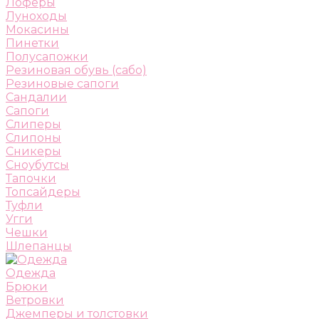
Лоферы
Луноходы
Мокасины
Пинетки
Полусапожки
Резиновая обувь (сабо)
Резиновые сапоги
Сандалии
Сапоги
Слиперы
Слипоны
Сникеры
Сноубутсы
Тапочки
Топсайдеры
Туфли
Угги
Чешки
Шлепанцы
Одежда
Брюки
Ветровки
Джемперы и толстовки