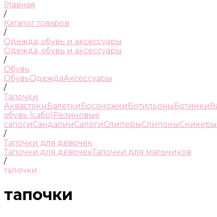
Главная
/
Каталог товаров
/
Одежда, обувь и аксессуары
Одежда, обувь и аксессуары
/
Обувь
Обувь
Одежда
Аксессуары
/
Тапочки
Аквастоки
Балетки
Босоножки
Ботильоны
Ботинки
В
обувь (сабо)
Резиновые
сапоги
Сандалии
Сапоги
Слиперы
Слипоны
Сникеры
/
Тапочки для девочек
Тапочки для девочек
Тапочки для мальчиков
/
тапочки
тапочки