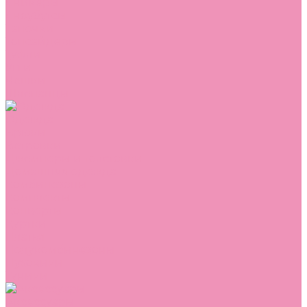
Сникеры
Сноубутсы
Тапочки
Топсайдеры
Туфли
Угги
Чешки
Шлепанцы
Одежда
Брюки
Ветровки
Джемперы и толстовки
Домашняя одежда
Комбинезоны
Комплекты
Конверты
Куртки
Платья
Полукомбинезоны
Пуховики
Туники
Аксессуары