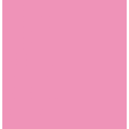
Слиперы
Слиперы для девочек
Слиперы для мальчиков
Слипоны
Слипоны для девочек
Слипоны для мальчиков
Сникеры
Сникеры для девочек
Сникеры для мальчиков
Сноубутсы
Сноубутсы для девочек
Сноубутсы для мальчиков
Тапочки
Тапочки для девочек
Тапочки для мальчиков
Топсайдеры
Топсайдеры для девочек
Топсайдеры для мальчиков
Туфли
Туфли для девочек
Туфли для мальчиков
Угги
Угги для девочек