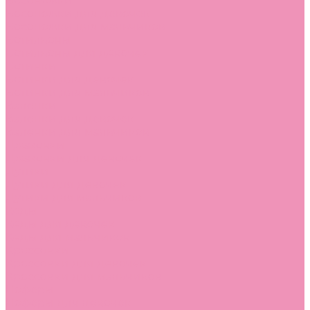
Босоножки
Босоножки для девочек
Босоножки для мальчиков
Ботильоны
Ботильоны для девочек
Ботинки
Ботинки для девочек
Ботинки для мальчиков
Валенки
Валенки для девочек
Валенки для мальчиков
Джазовки
Джазовки для девочек
Дутики
Дутики для девочек
Дутики для мальчиков
Кеды
Кеды для девочек
Кеды для мальчиков
Кроссовки
Кроссовки для девочек
Кроссовки для мальчиков
Лоферы
Лоферы для девочек