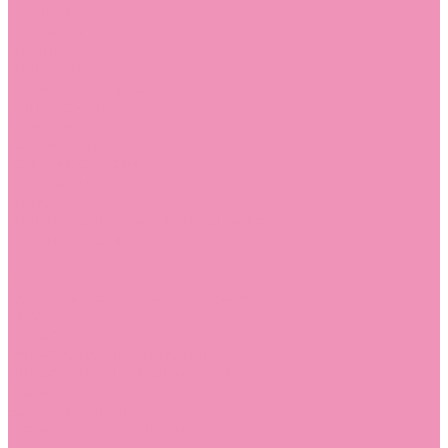
Стельки
Контакты
Помощь
Покупки
Помощь покупателю
Вопрос - ответ
Бренды
Коллекции
Готовые образы
Компания
Новости
Политика конфиденциальности
Сертификаты
...
Каталог
Одежда, обувь и аксессуары
Обувь
Аквастоки
Аквастоки для девочек
Аквастоки для мальчиков
Балетки
Балетки для девочек
Балетки для мальчиков