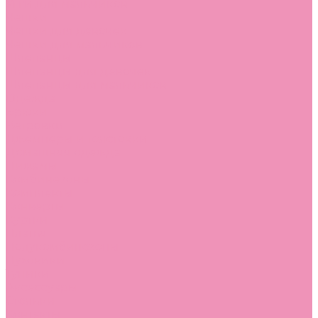
Угги для мальчиков
Чешки
Чешки для девочек
Чешки для мальчиков
Шлепанцы
Шлепанцы для девочек
Шлепанцы для мальчиков
Одежда
Брюки
Ветровки
Джемперы и толстовки
Домашняя одежда
Пижамы
Комбинезоны
Комплекты
Конверты
Куртки
Платья
Полукомбинезоны
Пуховики
Туники
Аксессуары
Стельки
Контакты