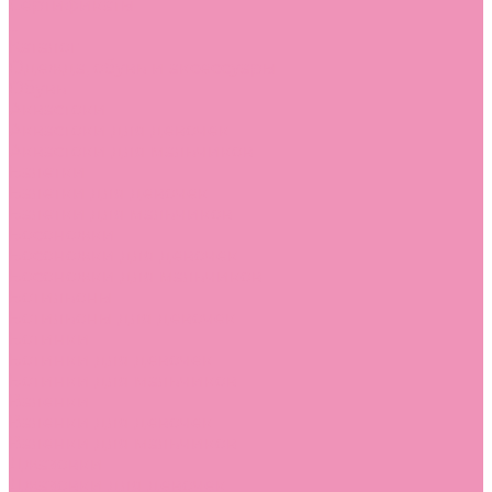
Сертификаты
...
Каталог
Одежда, обувь и аксессуары
Обувь
Аквастоки
Аквастоки для девочек
Аквастоки для мальчиков
Балетки
Балетки для девочек
Балетки для мальчиков
Босоножки
Босоножки для девочек
Босоножки для мальчиков
Ботильоны
Ботильоны для девочек
Ботинки
Ботинки для девочек
Ботинки для мальчиков
Валенки
Валенки для девочек
Валенки для мальчиков
Джазовки
Джазовки для девочек