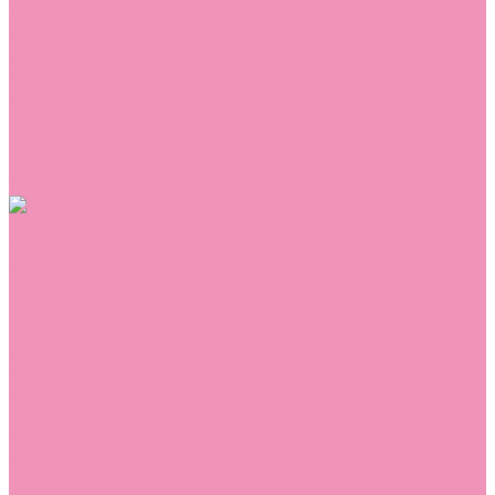
Домашняя одежда
Комбинезоны
Комплекты
Конверты
Куртки
Платья
Полукомбинезоны
Пуховики
Туники
Аксессуары
Стельки
Контакты
Помощь
Покупки
Помощь покупателю
Вопрос - ответ
Бренды
Коллекции
Готовые образы
Компания
Новости
Политика конфиденциальности