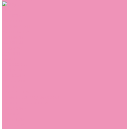
Обувь
Аквастоки
Балетки
Босоножки
Ботильоны
Ботинки
Валенки
Джазовки
Дутики
Кеды
Кроссовки
Лоферы
Луноходы
Мокасины
Пинетки
Полусапожки
Резиновая обувь (сабо)
Резиновые сапоги
Сандалии
Сапоги
Слиперы
Слипоны