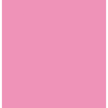
Босоножки
Босоножки для девочек
Босоножки для мальчиков
Ботильоны
Ботильоны для девочек
Ботинки
Ботинки для девочек
Ботинки для мальчиков
Валенки
Валенки для девочек
Валенки для мальчиков
Джазовки
Джазовки для девочек
Дутики
Дутики для девочек
Дутики для мальчиков
Кеды
Кеды для девочек
Кеды для мальчиков
Кроссовки
Кроссовки для девочек
Кроссовки для мальчиков
Лоферы
Лоферы для девочек