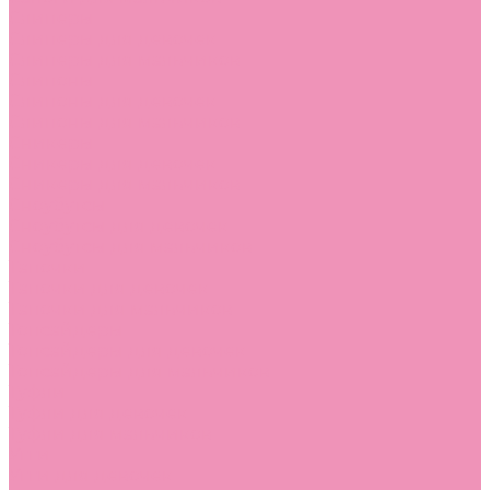
Слиперы
Слиперы для девочек
Слиперы для мальчиков
Слипоны
Слипоны для девочек
Слипоны для мальчиков
Сникеры
Сникеры для девочек
Сникеры для мальчиков
Сноубутсы
Сноубутсы для девочек
Сноубутсы для мальчиков
Тапочки
Тапочки для девочек
Тапочки для мальчиков
Топсайдеры
Топсайдеры для девочек
Топсайдеры для мальчиков
Туфли
Туфли для девочек
Туфли для мальчиков
Угги
Угги для девочек