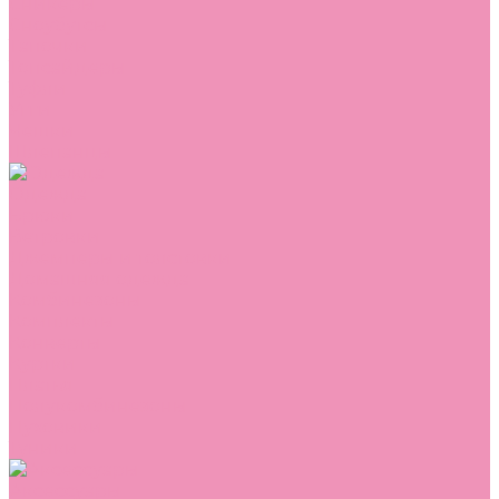
Сникеры
Сноубутсы
Тапочки
Топсайдеры
Туфли
Угги
Чешки
Шлепанцы
Одежда
Брюки
Ветровки
Джемперы и толстовки
Домашняя одежда
Комбинезоны
Комплекты
Конверты
Куртки
Платья
Полукомбинезоны
Пуховики
Туники
Аксессуары