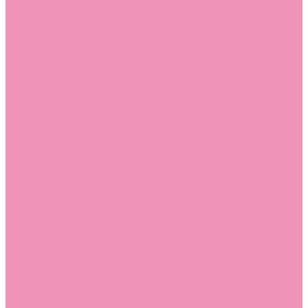
Угги для мальчиков
Чешки
Чешки для девочек
Чешки для мальчиков
Шлепанцы
Шлепанцы для девочек
Шлепанцы для мальчиков
Одежда
Брюки
Ветровки
Джемперы и толстовки
Домашняя одежда
Пижамы
Комбинезоны
Комплекты
Конверты
Куртки
Платья
Полукомбинезоны
Пуховики
Туники
Аксессуары
Стельки
Контакты