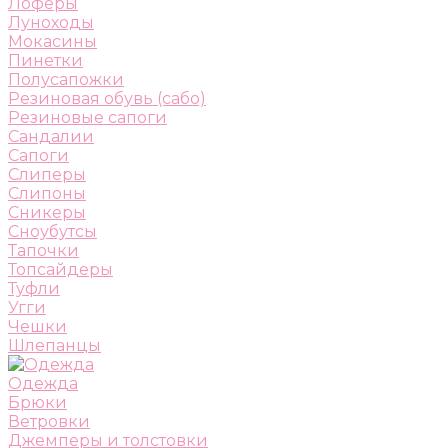
Лоферы
Луноходы
Мокасины
Пинетки
Полусапожки
Резиновая обувь (сабо)
Резиновые сапоги
Сандалии
Сапоги
Слиперы
Слипоны
Сникеры
Сноубутсы
Тапочки
Топсайдеры
Туфли
Угги
Чешки
Шлепанцы
Одежда
Брюки
Ветровки
Джемперы и толстовки