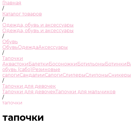
Главная
/
Каталог товаров
/
Одежда, обувь и аксессуары
Одежда, обувь и аксессуары
/
Обувь
Обувь
Одежда
Аксессуары
/
Тапочки
Аквастоки
Балетки
Босоножки
Ботильоны
Ботинки
В
обувь (сабо)
Резиновые
сапоги
Сандалии
Сапоги
Слиперы
Слипоны
Сникеры
/
Тапочки для девочек
Тапочки для девочек
Тапочки для мальчиков
/
тапочки
тапочки