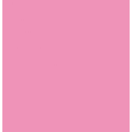
Стельки
Контакты
Помощь
Покупки
Помощь покупателю
Вопрос - ответ
Бренды
Коллекции
Готовые образы
Компания
Новости
Политика конфиденциальности
Сертификаты
...
Каталог
Одежда, обувь и аксессуары
Обувь
Аквастоки
Аквастоки для девочек
Аквастоки для мальчиков
Балетки
Балетки для девочек
Балетки для мальчиков