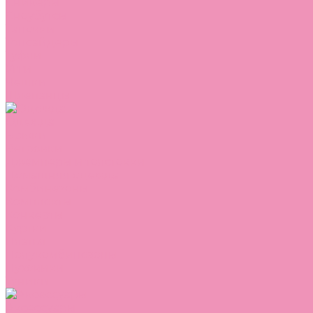
Сникеры
Сноубутсы
Тапочки
Топсайдеры
Туфли
Угги
Чешки
Шлепанцы
Одежда
Брюки
Ветровки
Джемперы и толстовки
Домашняя одежда
Комбинезоны
Комплекты
Конверты
Куртки
Платья
Полукомбинезоны
Пуховики
Туники
Аксессуары