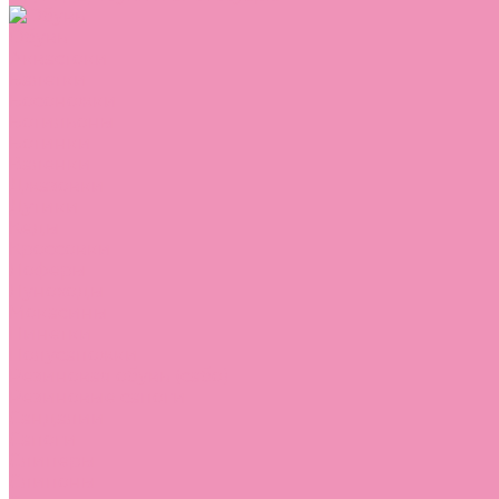
Обувь
Аквастоки
Балетки
Босоножки
Ботильоны
Ботинки
Валенки
Джазовки
Дутики
Кеды
Кроссовки
Лоферы
Луноходы
Мокасины
Пинетки
Полусапожки
Резиновая обувь (сабо)
Резиновые сапоги
Сандалии
Сапоги
Слиперы
Слипоны