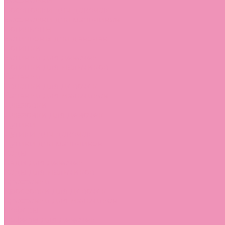
Босоножки
Босоножки для девочек
Босоножки для мальчиков
Ботильоны
Ботильоны для девочек
Ботинки
Ботинки для девочек
Ботинки для мальчиков
Валенки
Валенки для девочек
Валенки для мальчиков
Джазовки
Джазовки для девочек
Дутики
Дутики для девочек
Дутики для мальчиков
Кеды
Кеды для девочек
Кеды для мальчиков
Кроссовки
Кроссовки для девочек
Кроссовки для мальчиков
Лоферы
Лоферы для девочек