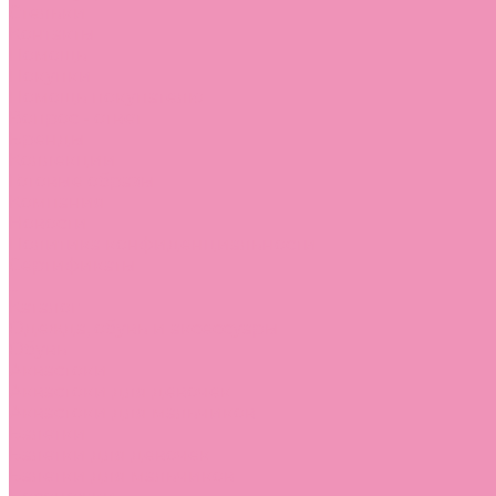
Стельки
Контакты
Помощь
Покупки
Помощь покупателю
Вопрос - ответ
Бренды
Коллекции
Готовые образы
Компания
Новости
Политика конфиденциальности
Сертификаты
...
Каталог
Одежда, обувь и аксессуары
Обувь
Аквастоки
Аквастоки для девочек
Аквастоки для мальчиков
Балетки
Балетки для девочек
Балетки для мальчиков