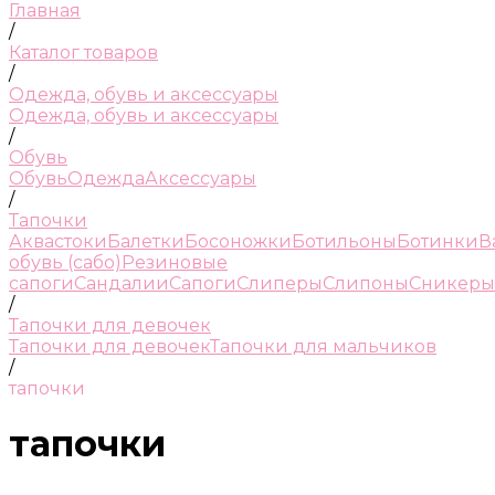
Главная
/
Каталог товаров
/
Одежда, обувь и аксессуары
Одежда, обувь и аксессуары
/
Обувь
Обувь
Одежда
Аксессуары
/
Тапочки
Аквастоки
Балетки
Босоножки
Ботильоны
Ботинки
В
обувь (сабо)
Резиновые
сапоги
Сандалии
Сапоги
Слиперы
Слипоны
Сникеры
/
Тапочки для девочек
Тапочки для девочек
Тапочки для мальчиков
/
тапочки
тапочки