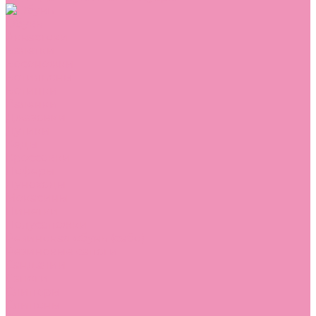
Обувь
Аквастоки
Балетки
Босоножки
Ботильоны
Ботинки
Валенки
Джазовки
Дутики
Кеды
Кроссовки
Лоферы
Луноходы
Мокасины
Пинетки
Полусапожки
Резиновая обувь (сабо)
Резиновые сапоги
Сандалии
Сапоги
Слиперы
Слипоны