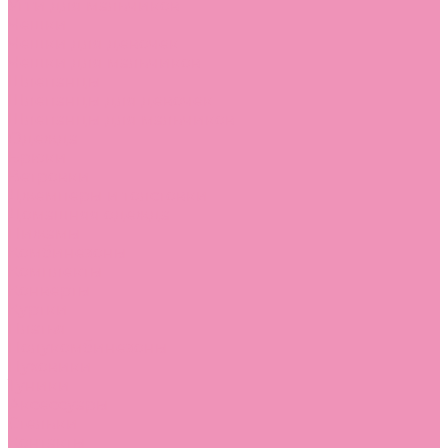
Угги для мальчиков
Чешки
Чешки для девочек
Чешки для мальчиков
Шлепанцы
Шлепанцы для девочек
Шлепанцы для мальчиков
Одежда
Брюки
Ветровки
Джемперы и толстовки
Домашняя одежда
Пижамы
Комбинезоны
Комплекты
Конверты
Куртки
Платья
Полукомбинезоны
Пуховики
Туники
Аксессуары
Стельки
Контакты