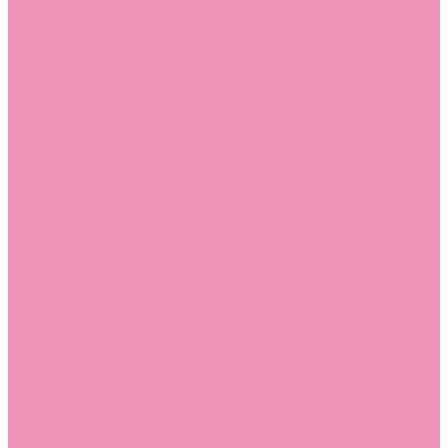
Стельки
Контакты
Помощь
Покупки
Помощь покупателю
Вопрос - ответ
Бренды
Коллекции
Готовые образы
Компания
Новости
Политика конфиденциальности
Сертификаты
...
Каталог
Одежда, обувь и аксессуары
Обувь
Аквастоки
Аквастоки для девочек
Аквастоки для мальчиков
Балетки
Балетки для девочек
Балетки для мальчиков