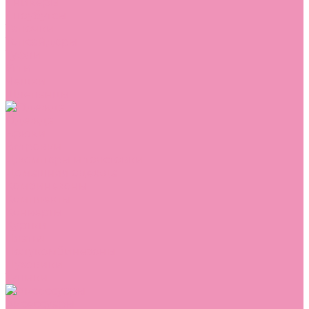
Сникеры
Сноубутсы
Тапочки
Топсайдеры
Туфли
Угги
Чешки
Шлепанцы
Одежда
Брюки
Ветровки
Джемперы и толстовки
Домашняя одежда
Комбинезоны
Комплекты
Конверты
Куртки
Платья
Полукомбинезоны
Пуховики
Туники
Аксессуары