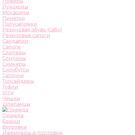
Лоферы
Луноходы
Мокасины
Пинетки
Полусапожки
Резиновая обувь (сабо)
Резиновые сапоги
Сандалии
Сапоги
Слиперы
Слипоны
Сникеры
Сноубутсы
Тапочки
Топсайдеры
Туфли
Угги
Чешки
Шлепанцы
Одежда
Брюки
Ветровки
Джемперы и толстовки