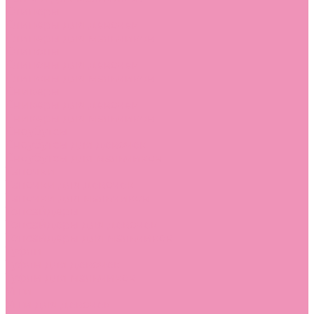
Слиперы
Слиперы для девочек
Слиперы для мальчиков
Слипоны
Слипоны для девочек
Слипоны для мальчиков
Сникеры
Сникеры для девочек
Сникеры для мальчиков
Сноубутсы
Сноубутсы для девочек
Сноубутсы для мальчиков
Тапочки
Тапочки для девочек
Тапочки для мальчиков
Топсайдеры
Топсайдеры для девочек
Топсайдеры для мальчиков
Туфли
Туфли для девочек
Туфли для мальчиков
Угги
Угги для девочек