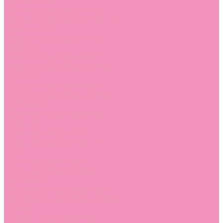
Босоножки
Босоножки для девочек
Босоножки для мальчиков
Ботильоны
Ботильоны для девочек
Ботинки
Ботинки для девочек
Ботинки для мальчиков
Валенки
Валенки для девочек
Валенки для мальчиков
Джазовки
Джазовки для девочек
Дутики
Дутики для девочек
Дутики для мальчиков
Кеды
Кеды для девочек
Кеды для мальчиков
Кроссовки
Кроссовки для девочек
Кроссовки для мальчиков
Лоферы
Лоферы для девочек