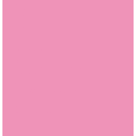
Стельки
Контакты
Помощь
Покупки
Помощь покупателю
Вопрос - ответ
Бренды
Коллекции
Готовые образы
Компания
Новости
Политика конфиденциальности
Сертификаты
...
Каталог
Одежда, обувь и аксессуары
Обувь
Аквастоки
Аквастоки для девочек
Аквастоки для мальчиков
Балетки
Балетки для девочек
Балетки для мальчиков