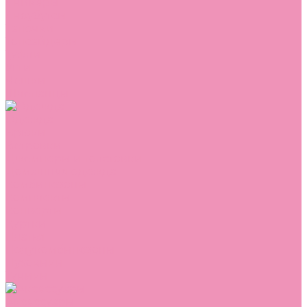
Сникеры
Сноубутсы
Тапочки
Топсайдеры
Туфли
Угги
Чешки
Шлепанцы
Одежда
Брюки
Ветровки
Джемперы и толстовки
Домашняя одежда
Комбинезоны
Комплекты
Конверты
Куртки
Платья
Полукомбинезоны
Пуховики
Туники
Аксессуары