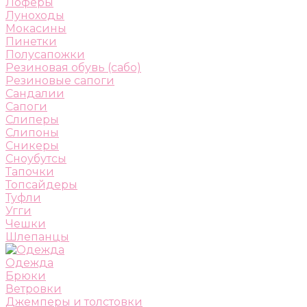
Лоферы
Луноходы
Мокасины
Пинетки
Полусапожки
Резиновая обувь (сабо)
Резиновые сапоги
Сандалии
Сапоги
Слиперы
Слипоны
Сникеры
Сноубутсы
Тапочки
Топсайдеры
Туфли
Угги
Чешки
Шлепанцы
Одежда
Брюки
Ветровки
Джемперы и толстовки