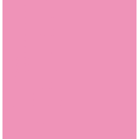
Слиперы
Слиперы для девочек
Слиперы для мальчиков
Слипоны
Слипоны для девочек
Слипоны для мальчиков
Сникеры
Сникеры для девочек
Сникеры для мальчиков
Сноубутсы
Сноубутсы для девочек
Сноубутсы для мальчиков
Тапочки
Тапочки для девочек
Тапочки для мальчиков
Топсайдеры
Топсайдеры для девочек
Топсайдеры для мальчиков
Туфли
Туфли для девочек
Туфли для мальчиков
Угги
Угги для девочек