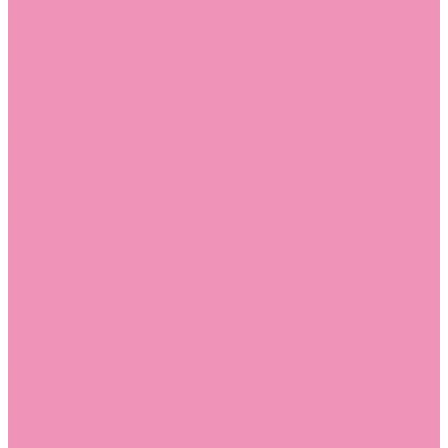
Угги для мальчиков
Чешки
Чешки для девочек
Чешки для мальчиков
Шлепанцы
Шлепанцы для девочек
Шлепанцы для мальчиков
Одежда
Брюки
Ветровки
Джемперы и толстовки
Домашняя одежда
Пижамы
Комбинезоны
Комплекты
Конверты
Куртки
Платья
Полукомбинезоны
Пуховики
Туники
Аксессуары
Стельки
Контакты