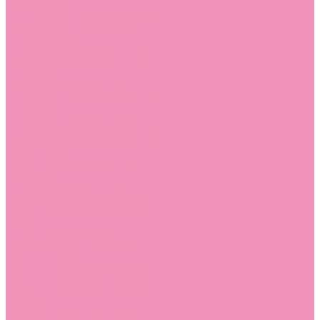
Босоножки
Босоножки для девочек
Босоножки для мальчиков
Ботильоны
Ботильоны для девочек
Ботинки
Ботинки для девочек
Ботинки для мальчиков
Валенки
Валенки для девочек
Валенки для мальчиков
Джазовки
Джазовки для девочек
Дутики
Дутики для девочек
Дутики для мальчиков
Кеды
Кеды для девочек
Кеды для мальчиков
Кроссовки
Кроссовки для девочек
Кроссовки для мальчиков
Лоферы
Лоферы для девочек