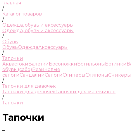
Главная
/
Каталог товаров
/
Одежда, обувь и аксессуары
Одежда, обувь и аксессуары
/
Обувь
Обувь
Одежда
Аксессуары
/
Тапочки
Аквастоки
Балетки
Босоножки
Ботильоны
Ботинки
В
обувь (сабо)
Резиновые
сапоги
Сандалии
Сапоги
Слиперы
Слипоны
Сникеры
/
Тапочки для девочек
Тапочки для девочек
Тапочки для мальчиков
/
Тапочки
Тапочки