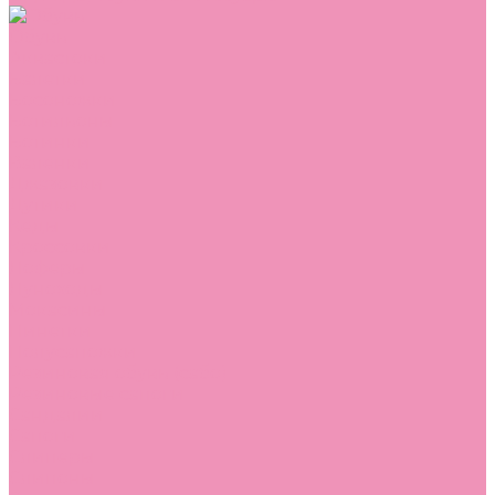
Обувь
Аквастоки
Балетки
Босоножки
Ботильоны
Ботинки
Валенки
Джазовки
Дутики
Кеды
Кроссовки
Лоферы
Луноходы
Мокасины
Пинетки
Полусапожки
Резиновая обувь (сабо)
Резиновые сапоги
Сандалии
Сапоги
Слиперы
Слипоны