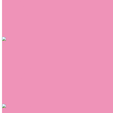
Сникеры
Сноубутсы
Тапочки
Топсайдеры
Туфли
Угги
Чешки
Шлепанцы
Одежда
Брюки
Ветровки
Джемперы и толстовки
Домашняя одежда
Комбинезоны
Комплекты
Конверты
Куртки
Платья
Полукомбинезоны
Пуховики
Туники
Аксессуары