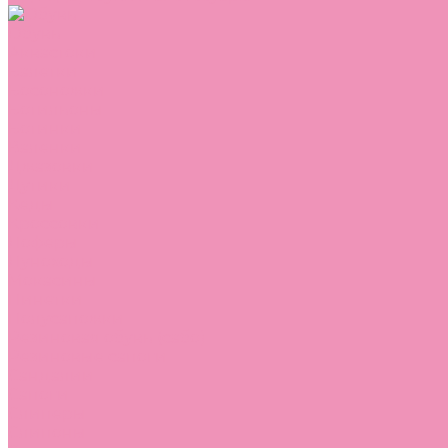
Обувь
Аквастоки
Балетки
Босоножки
Ботильоны
Ботинки
Валенки
Джазовки
Дутики
Кеды
Кроссовки
Лоферы
Луноходы
Мокасины
Пинетки
Полусапожки
Резиновая обувь (сабо)
Резиновые сапоги
Сандалии
Сапоги
Слиперы
Слипоны