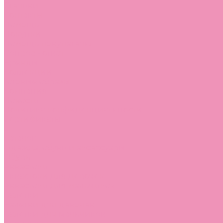
Стельки
Контакты
Помощь
Покупки
Помощь покупателю
Вопрос - ответ
Бренды
Коллекции
Готовые образы
Компания
Новости
Политика конфиденциальности
Сертификаты
...
Каталог
Одежда, обувь и аксессуары
Обувь
Аквастоки
Аквастоки для девочек
Аквастоки для мальчиков
Балетки
Балетки для девочек
Балетки для мальчиков