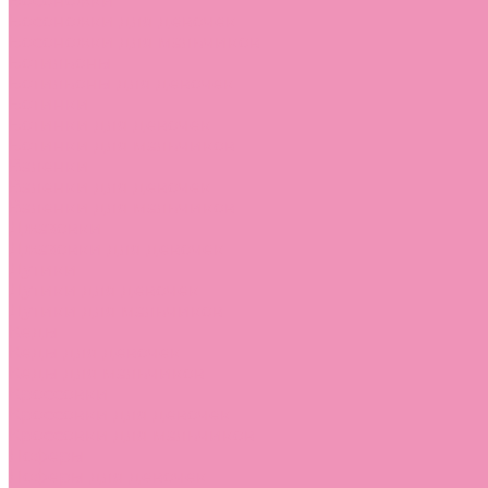
Босоножки
Босоножки для девочек
Босоножки для мальчиков
Ботильоны
Ботильоны для девочек
Ботинки
Ботинки для девочек
Ботинки для мальчиков
Валенки
Валенки для девочек
Валенки для мальчиков
Джазовки
Джазовки для девочек
Дутики
Дутики для девочек
Дутики для мальчиков
Кеды
Кеды для девочек
Кеды для мальчиков
Кроссовки
Кроссовки для девочек
Кроссовки для мальчиков
Лоферы
Лоферы для девочек