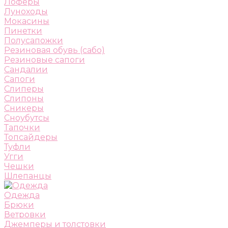
Лоферы
Луноходы
Мокасины
Пинетки
Полусапожки
Резиновая обувь (сабо)
Резиновые сапоги
Сандалии
Сапоги
Слиперы
Слипоны
Сникеры
Сноубутсы
Тапочки
Топсайдеры
Туфли
Угги
Чешки
Шлепанцы
Одежда
Брюки
Ветровки
Джемперы и толстовки