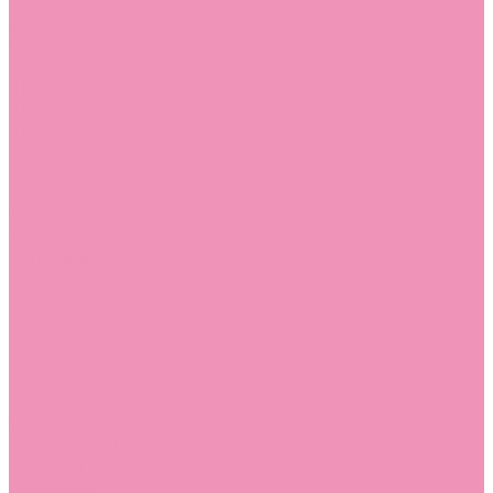
Угги для мальчиков
Чешки
Чешки для девочек
Чешки для мальчиков
Шлепанцы
Шлепанцы для девочек
Шлепанцы для мальчиков
Одежда
Брюки
Ветровки
Джемперы и толстовки
Домашняя одежда
Пижамы
Комбинезоны
Комплекты
Конверты
Куртки
Платья
Полукомбинезоны
Пуховики
Туники
Аксессуары
Стельки
Контакты