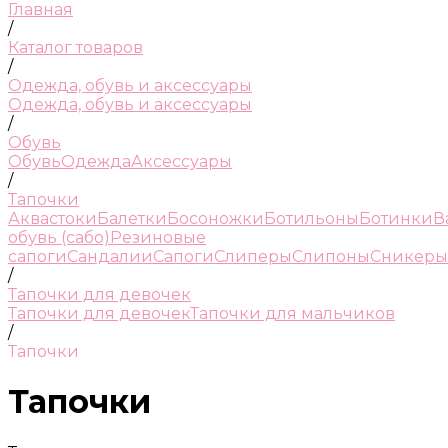
Главная
/
Каталог товаров
/
Одежда, обувь и аксессуары
Одежда, обувь и аксессуары
/
Обувь
Обувь
Одежда
Аксессуары
/
Тапочки
Аквастоки
Балетки
Босоножки
Ботильоны
Ботинки
В
обувь (сабо)
Резиновые
сапоги
Сандалии
Сапоги
Слиперы
Слипоны
Сникеры
/
Тапочки для девочек
Тапочки для девочек
Тапочки для мальчиков
/
Тапочки
Тапочки