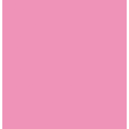
Стельки
Контакты
Помощь
Покупки
Помощь покупателю
Вопрос - ответ
Бренды
Коллекции
Готовые образы
Компания
Новости
Политика конфиденциальности
Сертификаты
...
Каталог
Одежда, обувь и аксессуары
Обувь
Аквастоки
Аквастоки для девочек
Аквастоки для мальчиков
Балетки
Балетки для девочек
Балетки для мальчиков