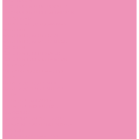
Босоножки
Босоножки для девочек
Босоножки для мальчиков
Ботильоны
Ботильоны для девочек
Ботинки
Ботинки для девочек
Ботинки для мальчиков
Валенки
Валенки для девочек
Валенки для мальчиков
Джазовки
Джазовки для девочек
Дутики
Дутики для девочек
Дутики для мальчиков
Кеды
Кеды для девочек
Кеды для мальчиков
Кроссовки
Кроссовки для девочек
Кроссовки для мальчиков
Лоферы
Лоферы для девочек