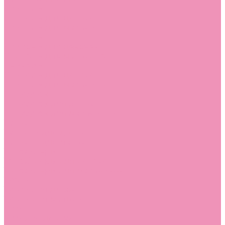
Слиперы
Слиперы для девочек
Слиперы для мальчиков
Слипоны
Слипоны для девочек
Слипоны для мальчиков
Сникеры
Сникеры для девочек
Сникеры для мальчиков
Сноубутсы
Сноубутсы для девочек
Сноубутсы для мальчиков
Тапочки
Тапочки для девочек
Тапочки для мальчиков
Топсайдеры
Топсайдеры для девочек
Топсайдеры для мальчиков
Туфли
Туфли для девочек
Туфли для мальчиков
Угги
Угги для девочек