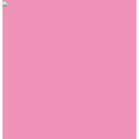
Обувь
Аквастоки
Балетки
Босоножки
Ботильоны
Ботинки
Валенки
Джазовки
Дутики
Кеды
Кроссовки
Лоферы
Луноходы
Мокасины
Пинетки
Полусапожки
Резиновая обувь (сабо)
Резиновые сапоги
Сандалии
Сапоги
Слиперы
Слипоны