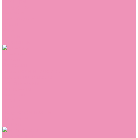
Сникеры
Сноубутсы
Тапочки
Топсайдеры
Туфли
Угги
Чешки
Шлепанцы
Одежда
Брюки
Ветровки
Джемперы и толстовки
Домашняя одежда
Комбинезоны
Комплекты
Конверты
Куртки
Платья
Полукомбинезоны
Пуховики
Туники
Аксессуары