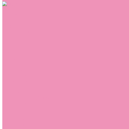
Обувь
Аквастоки
Балетки
Босоножки
Ботильоны
Ботинки
Валенки
Джазовки
Дутики
Кеды
Кроссовки
Лоферы
Луноходы
Мокасины
Пинетки
Полусапожки
Резиновая обувь (сабо)
Резиновые сапоги
Сандалии
Сапоги
Слиперы
Слипоны