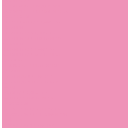
Босоножки
Босоножки для девочек
Босоножки для мальчиков
Ботильоны
Ботильоны для девочек
Ботинки
Ботинки для девочек
Ботинки для мальчиков
Валенки
Валенки для девочек
Валенки для мальчиков
Джазовки
Джазовки для девочек
Дутики
Дутики для девочек
Дутики для мальчиков
Кеды
Кеды для девочек
Кеды для мальчиков
Кроссовки
Кроссовки для девочек
Кроссовки для мальчиков
Лоферы
Лоферы для девочек