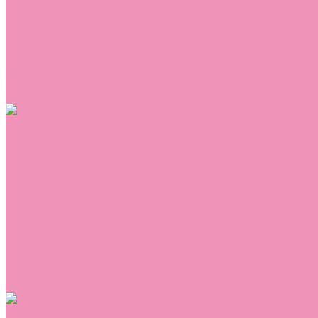
Сникеры
Сноубутсы
Тапочки
Топсайдеры
Туфли
Угги
Чешки
Шлепанцы
Одежда
Брюки
Ветровки
Джемперы и толстовки
Домашняя одежда
Комбинезоны
Комплекты
Конверты
Куртки
Платья
Полукомбинезоны
Пуховики
Туники
Аксессуары