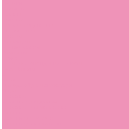
Стельки
Контакты
Помощь
Покупки
Помощь покупателю
Вопрос - ответ
Бренды
Коллекции
Готовые образы
Компания
Новости
Политика конфиденциальности
Сертификаты
...
Каталог
Одежда, обувь и аксессуары
Обувь
Аквастоки
Аквастоки для девочек
Аквастоки для мальчиков
Балетки
Балетки для девочек
Балетки для мальчиков