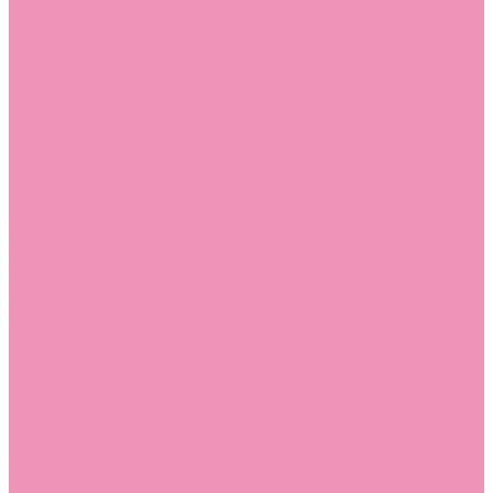
Босоножки
Босоножки для девочек
Босоножки для мальчиков
Ботильоны
Ботильоны для девочек
Ботинки
Ботинки для девочек
Ботинки для мальчиков
Валенки
Валенки для девочек
Валенки для мальчиков
Джазовки
Джазовки для девочек
Дутики
Дутики для девочек
Дутики для мальчиков
Кеды
Кеды для девочек
Кеды для мальчиков
Кроссовки
Кроссовки для девочек
Кроссовки для мальчиков
Лоферы
Лоферы для девочек