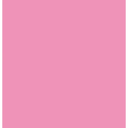
Угги для мальчиков
Чешки
Чешки для девочек
Чешки для мальчиков
Шлепанцы
Шлепанцы для девочек
Шлепанцы для мальчиков
Одежда
Брюки
Ветровки
Джемперы и толстовки
Домашняя одежда
Пижамы
Комбинезоны
Комплекты
Конверты
Куртки
Платья
Полукомбинезоны
Пуховики
Туники
Аксессуары
Стельки
Контакты