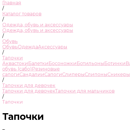
Главная
/
Каталог товаров
/
Одежда, обувь и аксессуары
Одежда, обувь и аксессуары
/
Обувь
Обувь
Одежда
Аксессуары
/
Тапочки
Аквастоки
Балетки
Босоножки
Ботильоны
Ботинки
В
обувь (сабо)
Резиновые
сапоги
Сандалии
Сапоги
Слиперы
Слипоны
Сникеры
/
Тапочки для девочек
Тапочки для девочек
Тапочки для мальчиков
/
Тапочки
Тапочки