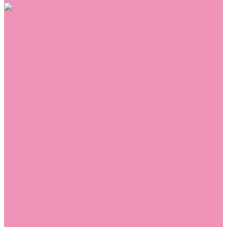
Обувь
Аквастоки
Балетки
Босоножки
Ботильоны
Ботинки
Валенки
Джазовки
Дутики
Кеды
Кроссовки
Лоферы
Луноходы
Мокасины
Пинетки
Полусапожки
Резиновая обувь (сабо)
Резиновые сапоги
Сандалии
Сапоги
Слиперы
Слипоны