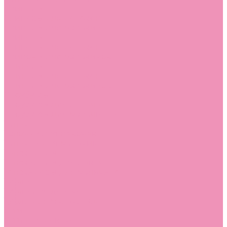
Слиперы
Слиперы для девочек
Слиперы для мальчиков
Слипоны
Слипоны для девочек
Слипоны для мальчиков
Сникеры
Сникеры для девочек
Сникеры для мальчиков
Сноубутсы
Сноубутсы для девочек
Сноубутсы для мальчиков
Тапочки
Тапочки для девочек
Тапочки для мальчиков
Топсайдеры
Топсайдеры для девочек
Топсайдеры для мальчиков
Туфли
Туфли для девочек
Туфли для мальчиков
Угги
Угги для девочек