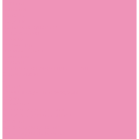
Стельки
Контакты
Помощь
Покупки
Помощь покупателю
Вопрос - ответ
Бренды
Коллекции
Готовые образы
Компания
Новости
Политика конфиденциальности
Сертификаты
...
Каталог
Одежда, обувь и аксессуары
Обувь
Аквастоки
Аквастоки для девочек
Аквастоки для мальчиков
Балетки
Балетки для девочек
Балетки для мальчиков