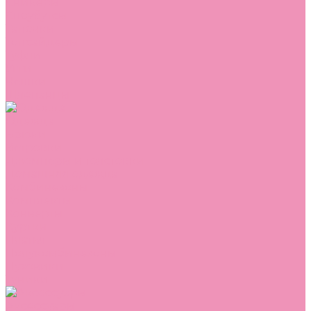
Сникеры
Сноубутсы
Тапочки
Топсайдеры
Туфли
Угги
Чешки
Шлепанцы
Одежда
Брюки
Ветровки
Джемперы и толстовки
Домашняя одежда
Комбинезоны
Комплекты
Конверты
Куртки
Платья
Полукомбинезоны
Пуховики
Туники
Аксессуары