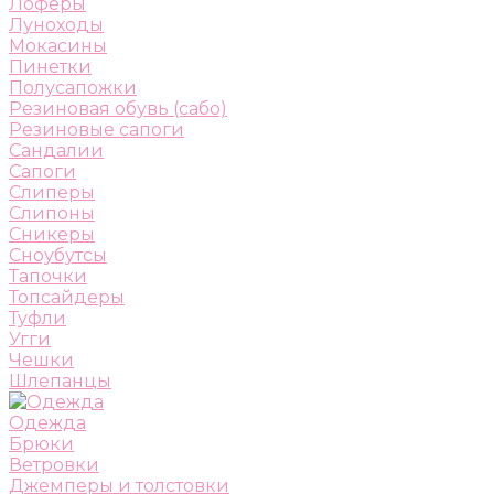
Лоферы
Луноходы
Мокасины
Пинетки
Полусапожки
Резиновая обувь (сабо)
Резиновые сапоги
Сандалии
Сапоги
Слиперы
Слипоны
Сникеры
Сноубутсы
Тапочки
Топсайдеры
Туфли
Угги
Чешки
Шлепанцы
Одежда
Брюки
Ветровки
Джемперы и толстовки