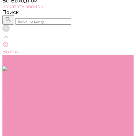
Вс: Выходной
Заказать звонок
Поиск
Войти
Каталог
Одежда, обувь и аксессуары
Обувь
Аквастоки
Балетки
Босоножки
Ботильоны
Ботинки
Валенки
Джазовки
Дутики
Кеды
Кроссовки