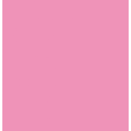
Сертификаты
...
Каталог
Одежда, обувь и аксессуары
Обувь
Аквастоки
Аквастоки для девочек
Аквастоки для мальчиков
Балетки
Балетки для девочек
Балетки для мальчиков
Босоножки
Босоножки для девочек
Босоножки для мальчиков
Ботильоны
Ботильоны для девочек
Ботинки
Ботинки для девочек
Ботинки для мальчиков
Валенки
Валенки для девочек
Валенки для мальчиков
Джазовки
Джазовки для девочек