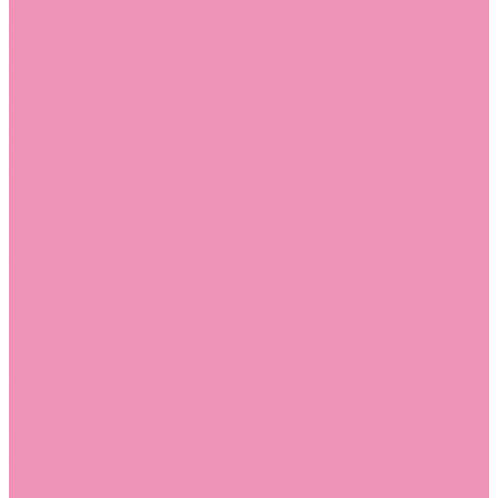
Тапочки
Тапочки для девочек
Тапочки для мальчиков
Топсайдеры
Топсайдеры для девочек
Топсайдеры для мальчиков
Туфли
Туфли для девочек
Туфли для мальчиков
Угги
Угги для девочек
Угги для мальчиков
Чешки
Чешки для девочек
Чешки для мальчиков
Шлепанцы
Шлепанцы для девочек
Шлепанцы для мальчиков
Одежда
Брюки
Ветровки
Джемперы и толстовки
Домашняя одежда
Пижамы