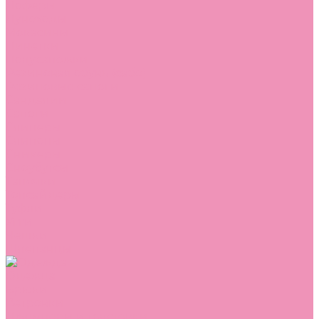
Лоферы
Луноходы
Мокасины
Пинетки
Полусапожки
Резиновая обувь (сабо)
Резиновые сапоги
Сандалии
Сапоги
Слиперы
Слипоны
Сникеры
Сноубутсы
Тапочки
Топсайдеры
Туфли
Угги
Чешки
Шлепанцы
Одежда
Брюки
Ветровки
Джемперы и толстовки