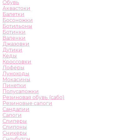
Обувь
Аквастоки
Балетки
Босоножки
Ботильоны
Ботинки
Валенки
Джазовки
Дутики
Кеды
Кроссовки
Лоферы
Луноходы
Мокасины
Пинетки
Полусапожки
Резиновая обувь (сабо)
Резиновые сапоги
Сандалии
Сапоги
Слиперы
Слипоны
Сникеры
Сноубутсы