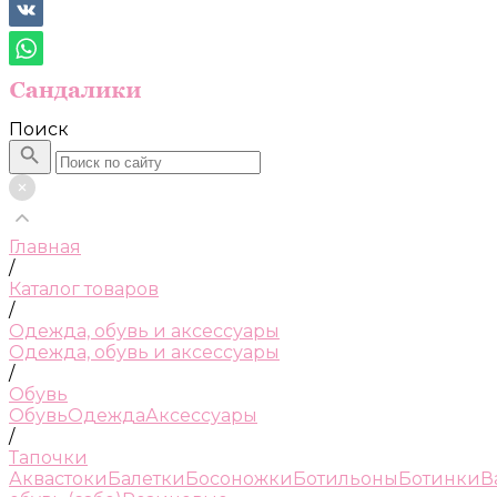
Поиск
Главная
/
Каталог товаров
/
Одежда, обувь и аксессуары
Одежда, обувь и аксессуары
/
Обувь
Обувь
Одежда
Аксессуары
/
Тапочки
Аквастоки
Балетки
Босоножки
Ботильоны
Ботинки
В