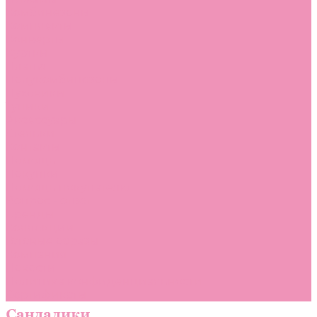
Комбинезоны
Комплекты
Конверты
Куртки
Платья
Полукомбинезоны
Пуховики
Туники
Аксессуары
Стельки
Контакты
Помощь
Покупки
Помощь покупателю
Вопрос - ответ
Бренды
Коллекции
Готовые образы
Компания
Новости
Политика конфиденциальности
Сертификаты