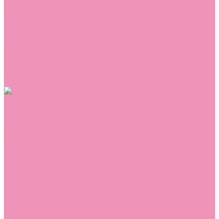
Домашняя одежда
Комбинезоны
Комплекты
Конверты
Куртки
Платья
Полукомбинезоны
Пуховики
Туники
Аксессуары
Стельки
Контакты
Помощь
Покупки
Помощь покупателю
Вопрос - ответ
Бренды
Коллекции
Готовые образы
Компания
Новости
Политика конфиденциальности