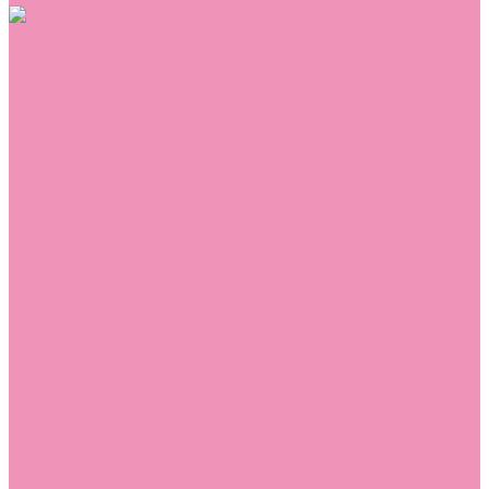
Обувь
Аквастоки
Балетки
Босоножки
Ботильоны
Ботинки
Валенки
Джазовки
Дутики
Кеды
Кроссовки
Лоферы
Луноходы
Мокасины
Пинетки
Полусапожки
Резиновая обувь (сабо)
Резиновые сапоги
Сандалии
Сапоги
Слиперы
Слипоны