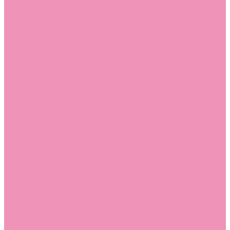
Слиперы
Слиперы для девочек
Слиперы для мальчиков
Слипоны
Слипоны для девочек
Слипоны для мальчиков
Сникеры
Сникеры для девочек
Сникеры для мальчиков
Сноубутсы
Сноубутсы для девочек
Сноубутсы для мальчиков
Тапочки
Тапочки для девочек
Тапочки для мальчиков
Топсайдеры
Топсайдеры для девочек
Топсайдеры для мальчиков
Туфли
Туфли для девочек
Туфли для мальчиков
Угги
Угги для девочек