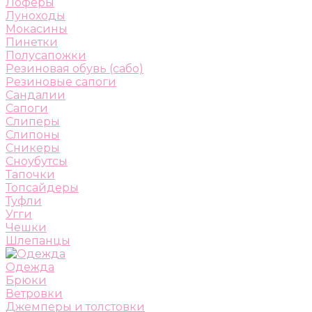
Лоферы
Луноходы
Мокасины
Пинетки
Полусапожки
Резиновая обувь (сабо)
Резиновые сапоги
Сандалии
Сапоги
Слиперы
Слипоны
Сникеры
Сноубутсы
Тапочки
Топсайдеры
Туфли
Угги
Чешки
Шлепанцы
Одежда
Брюки
Ветровки
Джемперы и толстовки