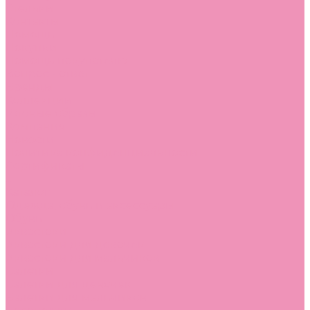
Стельки
Контакты
Помощь
Покупки
Помощь покупателю
Вопрос - ответ
Бренды
Коллекции
Готовые образы
Компания
Новости
Политика конфиденциальности
Сертификаты
...
Каталог
Одежда, обувь и аксессуары
Обувь
Аквастоки
Аквастоки для девочек
Аквастоки для мальчиков
Балетки
Балетки для девочек
Балетки для мальчиков