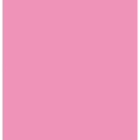
Босоножки
Босоножки для девочек
Босоножки для мальчиков
Ботильоны
Ботильоны для девочек
Ботинки
Ботинки для девочек
Ботинки для мальчиков
Валенки
Валенки для девочек
Валенки для мальчиков
Джазовки
Джазовки для девочек
Дутики
Дутики для девочек
Дутики для мальчиков
Кеды
Кеды для девочек
Кеды для мальчиков
Кроссовки
Кроссовки для девочек
Кроссовки для мальчиков
Лоферы
Лоферы для девочек