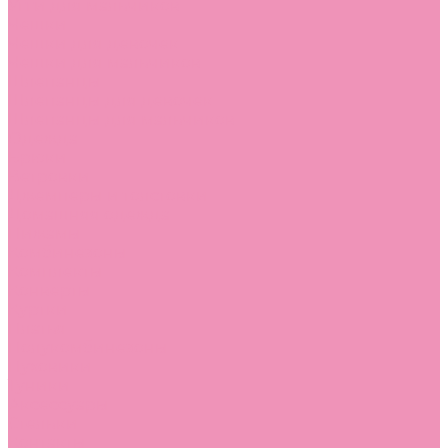
Угги для мальчиков
Чешки
Чешки для девочек
Чешки для мальчиков
Шлепанцы
Шлепанцы для девочек
Шлепанцы для мальчиков
Одежда
Брюки
Ветровки
Джемперы и толстовки
Домашняя одежда
Пижамы
Комбинезоны
Комплекты
Конверты
Куртки
Платья
Полукомбинезоны
Пуховики
Туники
Аксессуары
Стельки
Контакты