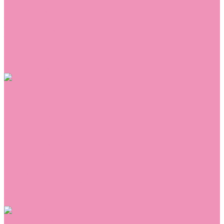
Сникеры
Сноубутсы
Тапочки
Топсайдеры
Туфли
Угги
Чешки
Шлепанцы
Одежда
Брюки
Ветровки
Джемперы и толстовки
Домашняя одежда
Комбинезоны
Комплекты
Конверты
Куртки
Платья
Полукомбинезоны
Пуховики
Туники
Аксессуары