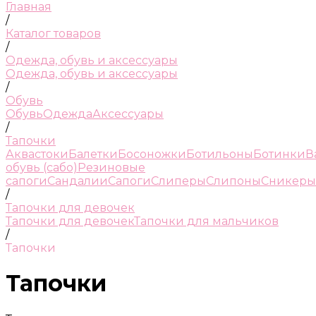
Главная
/
Каталог товаров
/
Одежда, обувь и аксессуары
Одежда, обувь и аксессуары
/
Обувь
Обувь
Одежда
Аксессуары
/
Тапочки
Аквастоки
Балетки
Босоножки
Ботильоны
Ботинки
В
обувь (сабо)
Резиновые
сапоги
Сандалии
Сапоги
Слиперы
Слипоны
Сникеры
/
Тапочки для девочек
Тапочки для девочек
Тапочки для мальчиков
/
Тапочки
Тапочки