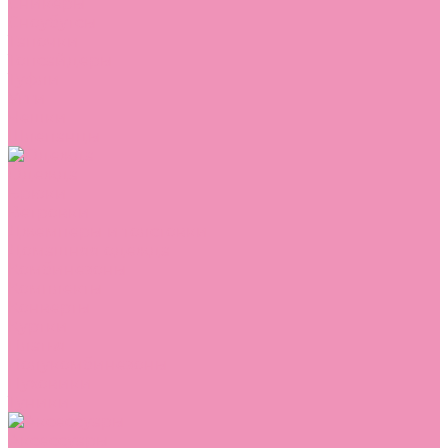
Сникеры
Сноубутсы
Тапочки
Топсайдеры
Туфли
Угги
Чешки
Шлепанцы
Одежда
Брюки
Ветровки
Джемперы и толстовки
Домашняя одежда
Комбинезоны
Комплекты
Конверты
Куртки
Платья
Полукомбинезоны
Пуховики
Туники
Аксессуары