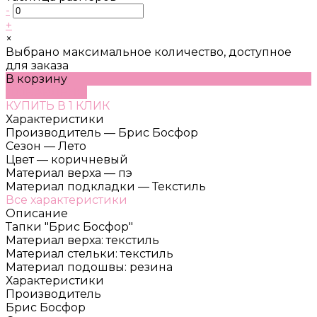
-
+
×
Выбрано максимальное количество, доступное
для заказа
В корзину
ДОБАВЛЕНО
КУПИТЬ В 1 КЛИК
Характеристики
Производитель
—
Брис Босфор
Сезон
—
Лето
Цвет
—
коричневый
Материал верха
—
пэ
Материал подкладки
—
Текстиль
Все характеристики
Описание
Тапки "Брис Босфор"
Материал верха: текстиль
Материал стельки: текстиль
Материал подошвы: резина
Характеристики
Производитель
Брис Босфор