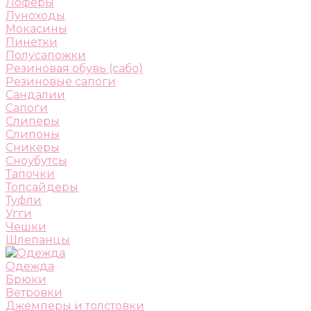
Лоферы
Луноходы
Мокасины
Пинетки
Полусапожки
Резиновая обувь (сабо)
Резиновые сапоги
Сандалии
Сапоги
Слиперы
Слипоны
Сникеры
Сноубутсы
Тапочки
Топсайдеры
Туфли
Угги
Чешки
Шлепанцы
Одежда
Брюки
Ветровки
Джемперы и толстовки