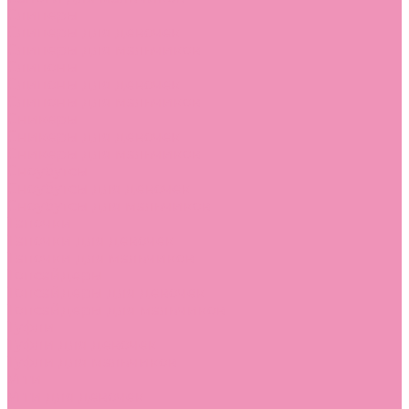
Слиперы
Слиперы для девочек
Слиперы для мальчиков
Слипоны
Слипоны для девочек
Слипоны для мальчиков
Сникеры
Сникеры для девочек
Сникеры для мальчиков
Сноубутсы
Сноубутсы для девочек
Сноубутсы для мальчиков
Тапочки
Тапочки для девочек
Тапочки для мальчиков
Топсайдеры
Топсайдеры для девочек
Топсайдеры для мальчиков
Туфли
Туфли для девочек
Туфли для мальчиков
Угги
Угги для девочек