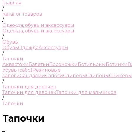
Главная
/
Каталог товаров
/
Одежда, обувь и аксессуары
Одежда, обувь и аксессуары
/
Обувь
Обувь
Одежда
Аксессуары
/
Тапочки
Аквастоки
Балетки
Босоножки
Ботильоны
Ботинки
В
обувь (сабо)
Резиновые
сапоги
Сандалии
Сапоги
Слиперы
Слипоны
Сникеры
/
Тапочки для девочек
Тапочки для девочек
Тапочки для мальчиков
/
Тапочки
Тапочки