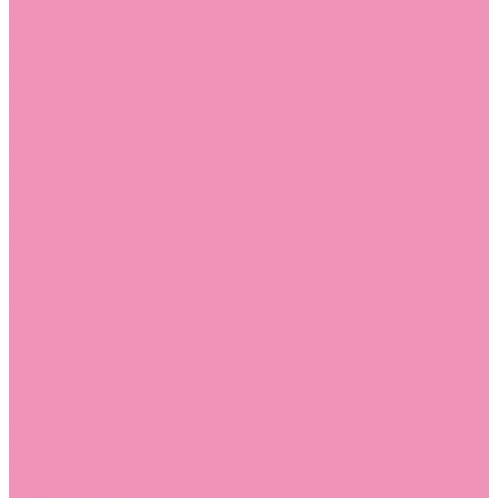
Стельки
Контакты
Помощь
Покупки
Помощь покупателю
Вопрос - ответ
Бренды
Коллекции
Готовые образы
Компания
Новости
Политика конфиденциальности
Сертификаты
...
Каталог
Одежда, обувь и аксессуары
Обувь
Аквастоки
Аквастоки для девочек
Аквастоки для мальчиков
Балетки
Балетки для девочек
Балетки для мальчиков