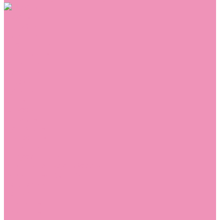
Обувь
Аквастоки
Балетки
Босоножки
Ботильоны
Ботинки
Валенки
Джазовки
Дутики
Кеды
Кроссовки
Лоферы
Луноходы
Мокасины
Пинетки
Полусапожки
Резиновая обувь (сабо)
Резиновые сапоги
Сандалии
Сапоги
Слиперы
Слипоны