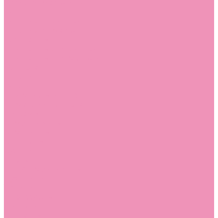
Угги для мальчиков
Чешки
Чешки для девочек
Чешки для мальчиков
Шлепанцы
Шлепанцы для девочек
Шлепанцы для мальчиков
Одежда
Брюки
Ветровки
Джемперы и толстовки
Домашняя одежда
Пижамы
Комбинезоны
Комплекты
Конверты
Куртки
Платья
Полукомбинезоны
Пуховики
Туники
Аксессуары
Стельки
Контакты