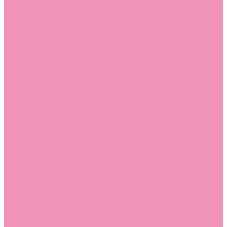
Босоножки
Босоножки для девочек
Босоножки для мальчиков
Ботильоны
Ботильоны для девочек
Ботинки
Ботинки для девочек
Ботинки для мальчиков
Валенки
Валенки для девочек
Валенки для мальчиков
Джазовки
Джазовки для девочек
Дутики
Дутики для девочек
Дутики для мальчиков
Кеды
Кеды для девочек
Кеды для мальчиков
Кроссовки
Кроссовки для девочек
Кроссовки для мальчиков
Лоферы
Лоферы для девочек