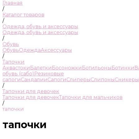
Главная
/
Каталог товаров
/
Одежда, обувь и аксессуары
Одежда, обувь и аксессуары
/
Обувь
Обувь
Одежда
Аксессуары
/
Тапочки
Аквастоки
Балетки
Босоножки
Ботильоны
Ботинки
В
обувь (сабо)
Резиновые
сапоги
Сандалии
Сапоги
Слиперы
Слипоны
Сникеры
/
Тапочки для девочек
Тапочки для девочек
Тапочки для мальчиков
/
тапочки
тапочки