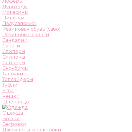
Лоферы
Луноходы
Мокасины
Пинетки
Полусапожки
Резиновая обувь (сабо)
Резиновые сапоги
Сандалии
Сапоги
Слиперы
Слипоны
Сникеры
Сноубутсы
Тапочки
Топсайдеры
Туфли
Угги
Чешки
Шлепанцы
Одежда
Брюки
Ветровки
Джемперы и толстовки