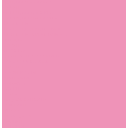
Угги для мальчиков
Чешки
Чешки для девочек
Чешки для мальчиков
Шлепанцы
Шлепанцы для девочек
Шлепанцы для мальчиков
Одежда
Брюки
Ветровки
Джемперы и толстовки
Домашняя одежда
Пижамы
Комбинезоны
Комплекты
Конверты
Куртки
Платья
Полукомбинезоны
Пуховики
Туники
Аксессуары
Стельки
Контакты