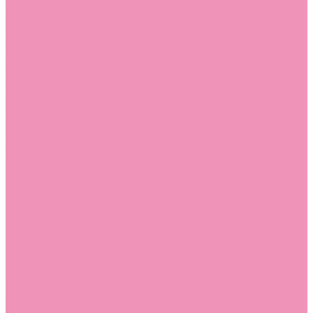
Слиперы
Слиперы для девочек
Слиперы для мальчиков
Слипоны
Слипоны для девочек
Слипоны для мальчиков
Сникеры
Сникеры для девочек
Сникеры для мальчиков
Сноубутсы
Сноубутсы для девочек
Сноубутсы для мальчиков
Тапочки
Тапочки для девочек
Тапочки для мальчиков
Топсайдеры
Топсайдеры для девочек
Топсайдеры для мальчиков
Туфли
Туфли для девочек
Туфли для мальчиков
Угги
Угги для девочек