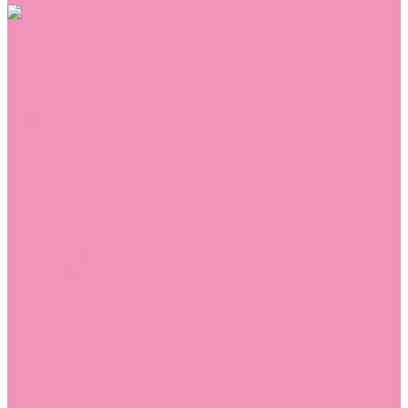
Обувь
Аквастоки
Балетки
Босоножки
Ботильоны
Ботинки
Валенки
Джазовки
Дутики
Кеды
Кроссовки
Лоферы
Луноходы
Мокасины
Пинетки
Полусапожки
Резиновая обувь (сабо)
Резиновые сапоги
Сандалии
Сапоги
Слиперы
Слипоны