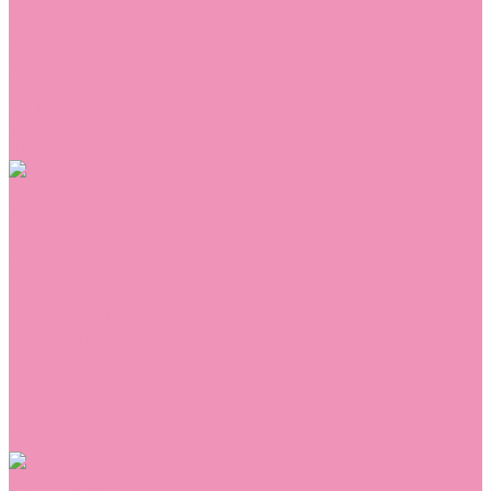
Сникеры
Сноубутсы
Тапочки
Топсайдеры
Туфли
Угги
Чешки
Шлепанцы
Одежда
Брюки
Ветровки
Джемперы и толстовки
Домашняя одежда
Комбинезоны
Комплекты
Конверты
Куртки
Платья
Полукомбинезоны
Пуховики
Туники
Аксессуары