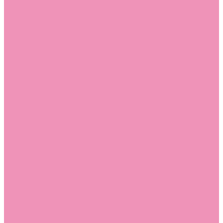
Босоножки
Босоножки для девочек
Босоножки для мальчиков
Ботильоны
Ботильоны для девочек
Ботинки
Ботинки для девочек
Ботинки для мальчиков
Валенки
Валенки для девочек
Валенки для мальчиков
Джазовки
Джазовки для девочек
Дутики
Дутики для девочек
Дутики для мальчиков
Кеды
Кеды для девочек
Кеды для мальчиков
Кроссовки
Кроссовки для девочек
Кроссовки для мальчиков
Лоферы
Лоферы для девочек