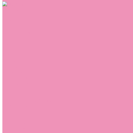
Обувь
Аквастоки
Балетки
Босоножки
Ботильоны
Ботинки
Валенки
Джазовки
Дутики
Кеды
Кроссовки
Лоферы
Луноходы
Мокасины
Пинетки
Полусапожки
Резиновая обувь (сабо)
Резиновые сапоги
Сандалии
Сапоги
Слиперы
Слипоны