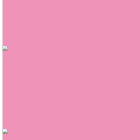
Сникеры
Сноубутсы
Тапочки
Топсайдеры
Туфли
Угги
Чешки
Шлепанцы
Одежда
Брюки
Ветровки
Джемперы и толстовки
Домашняя одежда
Комбинезоны
Комплекты
Конверты
Куртки
Платья
Полукомбинезоны
Пуховики
Туники
Аксессуары