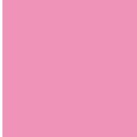
Стельки
Контакты
Помощь
Покупки
Помощь покупателю
Вопрос - ответ
Бренды
Коллекции
Готовые образы
Компания
Новости
Политика конфиденциальности
Сертификаты
...
Каталог
Одежда, обувь и аксессуары
Обувь
Аквастоки
Аквастоки для девочек
Аквастоки для мальчиков
Балетки
Балетки для девочек
Балетки для мальчиков