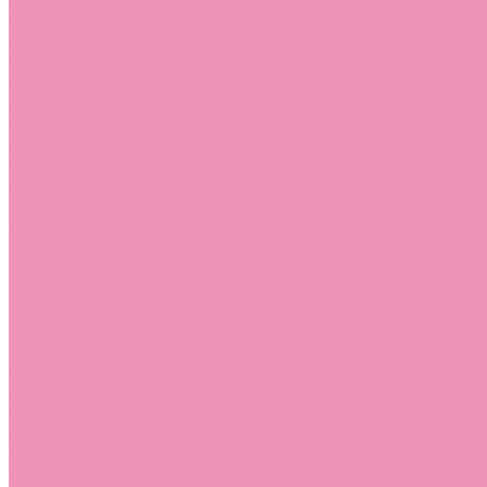
Босоножки
Босоножки для девочек
Босоножки для мальчиков
Ботильоны
Ботильоны для девочек
Ботинки
Ботинки для девочек
Ботинки для мальчиков
Валенки
Валенки для девочек
Валенки для мальчиков
Джазовки
Джазовки для девочек
Дутики
Дутики для девочек
Дутики для мальчиков
Кеды
Кеды для девочек
Кеды для мальчиков
Кроссовки
Кроссовки для девочек
Кроссовки для мальчиков
Лоферы
Лоферы для девочек