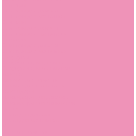
Слиперы
Слиперы для девочек
Слиперы для мальчиков
Слипоны
Слипоны для девочек
Слипоны для мальчиков
Сникеры
Сникеры для девочек
Сникеры для мальчиков
Сноубутсы
Сноубутсы для девочек
Сноубутсы для мальчиков
Тапочки
Тапочки для девочек
Тапочки для мальчиков
Топсайдеры
Топсайдеры для девочек
Топсайдеры для мальчиков
Туфли
Туфли для девочек
Туфли для мальчиков
Угги
Угги для девочек