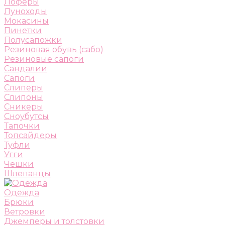
Лоферы
Луноходы
Мокасины
Пинетки
Полусапожки
Резиновая обувь (сабо)
Резиновые сапоги
Сандалии
Сапоги
Слиперы
Слипоны
Сникеры
Сноубутсы
Тапочки
Топсайдеры
Туфли
Угги
Чешки
Шлепанцы
Одежда
Брюки
Ветровки
Джемперы и толстовки