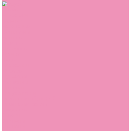
Обувь
Аквастоки
Балетки
Босоножки
Ботильоны
Ботинки
Валенки
Джазовки
Дутики
Кеды
Кроссовки
Лоферы
Луноходы
Мокасины
Пинетки
Полусапожки
Резиновая обувь (сабо)
Резиновые сапоги
Сандалии
Сапоги
Слиперы
Слипоны