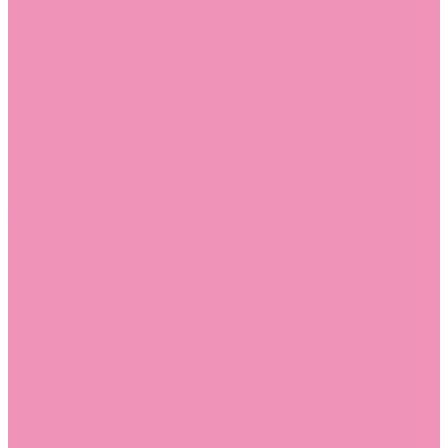
Босоножки
Босоножки для девочек
Босоножки для мальчиков
Ботильоны
Ботильоны для девочек
Ботинки
Ботинки для девочек
Ботинки для мальчиков
Валенки
Валенки для девочек
Валенки для мальчиков
Джазовки
Джазовки для девочек
Дутики
Дутики для девочек
Дутики для мальчиков
Кеды
Кеды для девочек
Кеды для мальчиков
Кроссовки
Кроссовки для девочек
Кроссовки для мальчиков
Лоферы
Лоферы для девочек