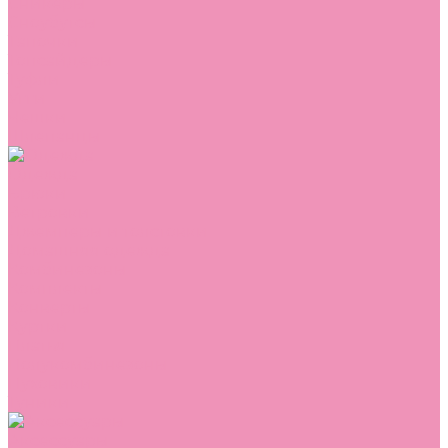
Сникеры
Сноубутсы
Тапочки
Топсайдеры
Туфли
Угги
Чешки
Шлепанцы
Одежда
Брюки
Ветровки
Джемперы и толстовки
Домашняя одежда
Комбинезоны
Комплекты
Конверты
Куртки
Платья
Полукомбинезоны
Пуховики
Туники
Аксессуары