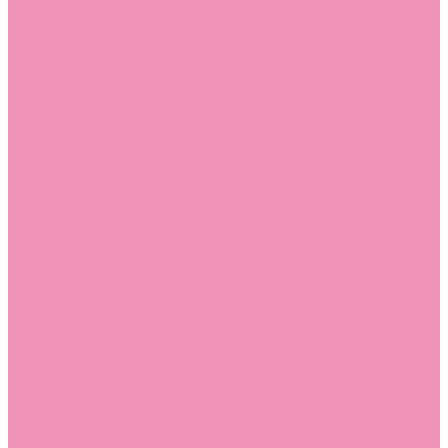
Стельки
Контакты
Помощь
Покупки
Помощь покупателю
Вопрос - ответ
Бренды
Коллекции
Готовые образы
Компания
Новости
Политика конфиденциальности
Сертификаты
...
Каталог
Одежда, обувь и аксессуары
Обувь
Аквастоки
Аквастоки для девочек
Аквастоки для мальчиков
Балетки
Балетки для девочек
Балетки для мальчиков