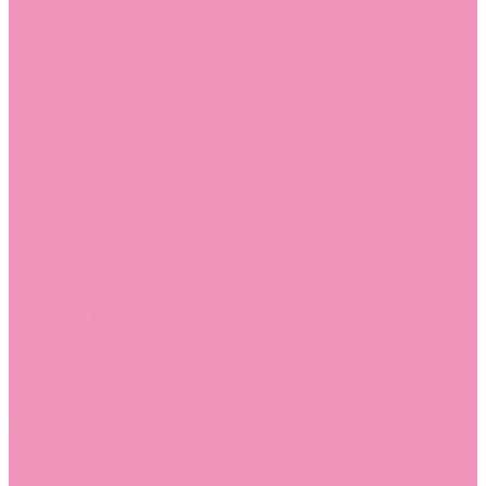
Угги для мальчиков
Чешки
Чешки для девочек
Чешки для мальчиков
Шлепанцы
Шлепанцы для девочек
Шлепанцы для мальчиков
Одежда
Брюки
Ветровки
Джемперы и толстовки
Домашняя одежда
Пижамы
Комбинезоны
Комплекты
Конверты
Куртки
Платья
Полукомбинезоны
Пуховики
Туники
Аксессуары
Стельки
Контакты