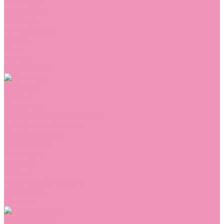
Сникеры
Сноубутсы
Тапочки
Топсайдеры
Туфли
Угги
Чешки
Шлепанцы
Одежда
Брюки
Ветровки
Джемперы и толстовки
Домашняя одежда
Комбинезоны
Комплекты
Конверты
Куртки
Платья
Полукомбинезоны
Пуховики
Туники
Аксессуары