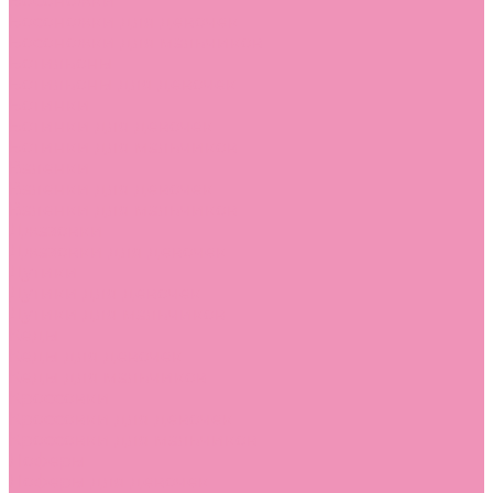
Босоножки
Босоножки для девочек
Босоножки для мальчиков
Ботильоны
Ботильоны для девочек
Ботинки
Ботинки для девочек
Ботинки для мальчиков
Валенки
Валенки для девочек
Валенки для мальчиков
Джазовки
Джазовки для девочек
Дутики
Дутики для девочек
Дутики для мальчиков
Кеды
Кеды для девочек
Кеды для мальчиков
Кроссовки
Кроссовки для девочек
Кроссовки для мальчиков
Лоферы
Лоферы для девочек