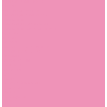
Угги для мальчиков
Чешки
Чешки для девочек
Чешки для мальчиков
Шлепанцы
Шлепанцы для девочек
Шлепанцы для мальчиков
Одежда
Брюки
Ветровки
Джемперы и толстовки
Домашняя одежда
Пижамы
Комбинезоны
Комплекты
Конверты
Куртки
Платья
Полукомбинезоны
Пуховики
Туники
Аксессуары
Стельки
Контакты