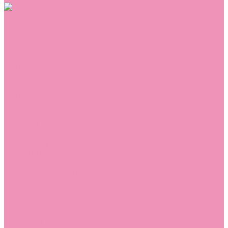
Обувь
Аквастоки
Балетки
Босоножки
Ботильоны
Ботинки
Валенки
Джазовки
Дутики
Кеды
Кроссовки
Лоферы
Луноходы
Мокасины
Пинетки
Полусапожки
Резиновая обувь (сабо)
Резиновые сапоги
Сандалии
Сапоги
Слиперы
Слипоны