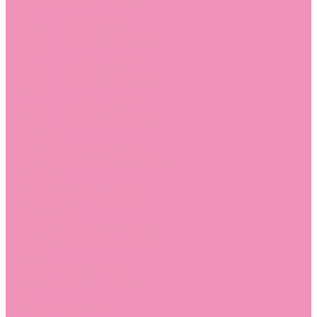
Слиперы
Слиперы для девочек
Слиперы для мальчиков
Слипоны
Слипоны для девочек
Слипоны для мальчиков
Сникеры
Сникеры для девочек
Сникеры для мальчиков
Сноубутсы
Сноубутсы для девочек
Сноубутсы для мальчиков
Тапочки
Тапочки для девочек
Тапочки для мальчиков
Топсайдеры
Топсайдеры для девочек
Топсайдеры для мальчиков
Туфли
Туфли для девочек
Туфли для мальчиков
Угги
Угги для девочек