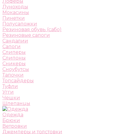
Лоферы
Луноходы
Мокасины
Пинетки
Полусапожки
Резиновая обувь (сабо)
Резиновые сапоги
Сандалии
Сапоги
Слиперы
Слипоны
Сникеры
Сноубутсы
Тапочки
Топсайдеры
Туфли
Угги
Чешки
Шлепанцы
Одежда
Брюки
Ветровки
Джемперы и толстовки