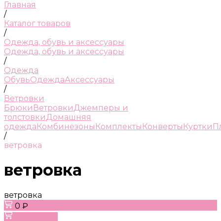
Главная
/
Каталог товаров
/
Одежда, обувь и аксессуары
Одежда, обувь и аксессуары
/
Одежда
Обувь
Одежда
Аксессуары
/
Ветровки
Брюки
Ветровки
Джемперы и
толстовки
Домашняя
одежда
Комбинезоны
Комплекты
Конверты
Куртки
П
/
ветровка
ветровка
ветровка
0 ₽
В корзину