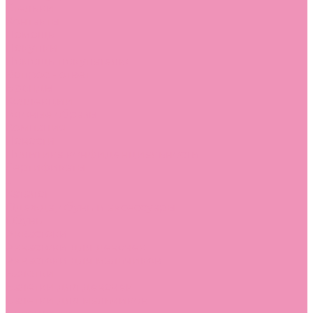
Стельки
Контакты
Помощь
Покупки
Помощь покупателю
Вопрос - ответ
Бренды
Коллекции
Готовые образы
Компания
Новости
Политика конфиденциальности
Сертификаты
...
Каталог
Одежда, обувь и аксессуары
Обувь
Аквастоки
Аквастоки для девочек
Аквастоки для мальчиков
Балетки
Балетки для девочек
Балетки для мальчиков