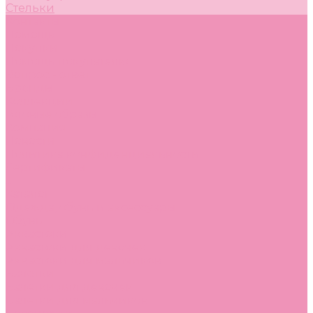
Стельки
Контакты
Помощь
Покупки
Помощь покупателю
Вопрос - ответ
Бренды
Коллекции
Готовые образы
Компания
Новости
Политика конфиденциальности
Сертификаты
...
Каталог
Одежда, обувь и аксессуары
Обувь
Аквастоки
Аквастоки для девочек
Аквастоки для мальчиков
Балетки
Балетки для девочек
Балетки для мальчиков