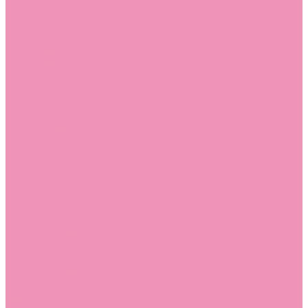
Слиперы
Слиперы для девочек
Слиперы для мальчиков
Слипоны
Слипоны для девочек
Слипоны для мальчиков
Сникеры
Сникеры для девочек
Сникеры для мальчиков
Сноубутсы
Сноубутсы для девочек
Сноубутсы для мальчиков
Тапочки
Тапочки для девочек
Тапочки для мальчиков
Топсайдеры
Топсайдеры для девочек
Топсайдеры для мальчиков
Туфли
Туфли для девочек
Туфли для мальчиков
Угги
Угги для девочек