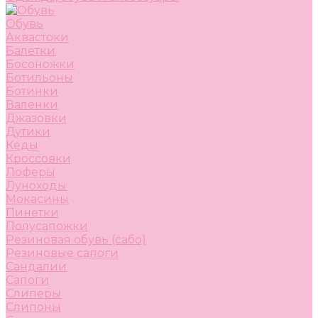
Обувь
Аквастоки
Балетки
Босоножки
Ботильоны
Ботинки
Валенки
Джазовки
Дутики
Кеды
Кроссовки
Лоферы
Луноходы
Мокасины
Пинетки
Полусапожки
Резиновая обувь (сабо)
Резиновые сапоги
Сандалии
Сапоги
Слиперы
Слипоны