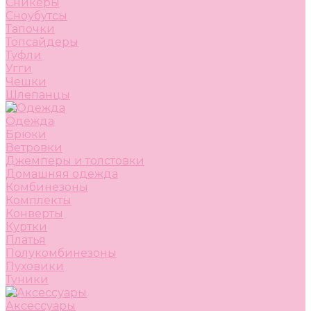
Сникеры
Сноубутсы
Тапочки
Топсайдеры
Туфли
Угги
Чешки
Шлепанцы
Одежда
Брюки
Ветровки
Джемперы и толстовки
Домашняя одежда
Комбинезоны
Комплекты
Конверты
Куртки
Платья
Полукомбинезоны
Пуховики
Туники
Аксессуары