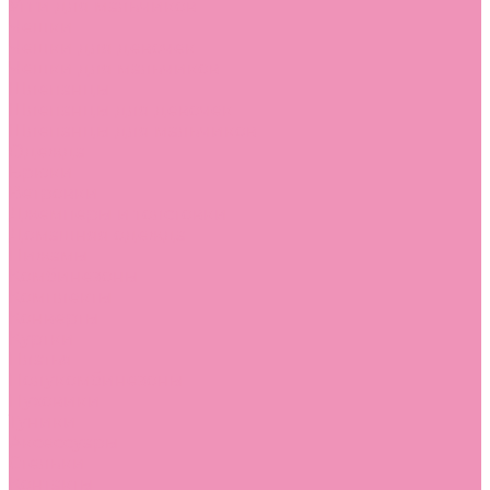
Угги для мальчиков
Чешки
Чешки для девочек
Чешки для мальчиков
Шлепанцы
Шлепанцы для девочек
Шлепанцы для мальчиков
Одежда
Брюки
Ветровки
Джемперы и толстовки
Домашняя одежда
Пижамы
Комбинезоны
Комплекты
Конверты
Куртки
Платья
Полукомбинезоны
Пуховики
Туники
Аксессуары
Стельки
Контакты