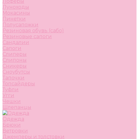
Лоферы
Луноходы
Мокасины
Пинетки
Полусапожки
Резиновая обувь (сабо)
Резиновые сапоги
Сандалии
Сапоги
Слиперы
Слипоны
Сникеры
Сноубутсы
Тапочки
Топсайдеры
Туфли
Угги
Чешки
Шлепанцы
Одежда
Брюки
Ветровки
Джемперы и толстовки