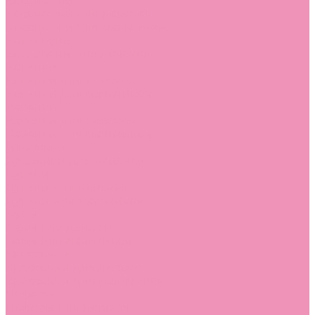
Босоножки
Босоножки для девочек
Босоножки для мальчиков
Ботильоны
Ботильоны для девочек
Ботинки
Ботинки для девочек
Ботинки для мальчиков
Валенки
Валенки для девочек
Валенки для мальчиков
Джазовки
Джазовки для девочек
Дутики
Дутики для девочек
Дутики для мальчиков
Кеды
Кеды для девочек
Кеды для мальчиков
Кроссовки
Кроссовки для девочек
Кроссовки для мальчиков
Лоферы
Лоферы для девочек