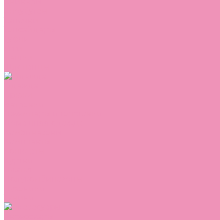
Сникеры
Сноубутсы
Тапочки
Топсайдеры
Туфли
Угги
Чешки
Шлепанцы
Одежда
Брюки
Ветровки
Джемперы и толстовки
Домашняя одежда
Комбинезоны
Комплекты
Конверты
Куртки
Платья
Полукомбинезоны
Пуховики
Туники
Аксессуары