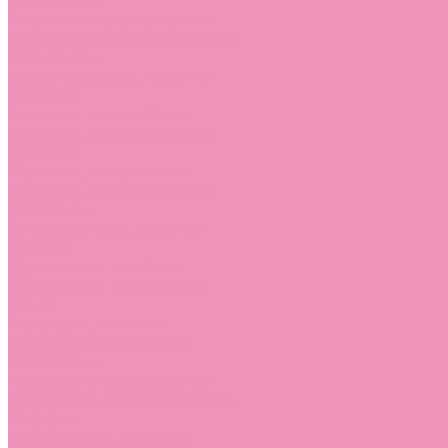
Босоножки
Босоножки для девочек
Босоножки для мальчиков
Ботильоны
Ботильоны для девочек
Ботинки
Ботинки для девочек
Ботинки для мальчиков
Валенки
Валенки для девочек
Валенки для мальчиков
Джазовки
Джазовки для девочек
Дутики
Дутики для девочек
Дутики для мальчиков
Кеды
Кеды для девочек
Кеды для мальчиков
Кроссовки
Кроссовки для девочек
Кроссовки для мальчиков
Лоферы
Лоферы для девочек