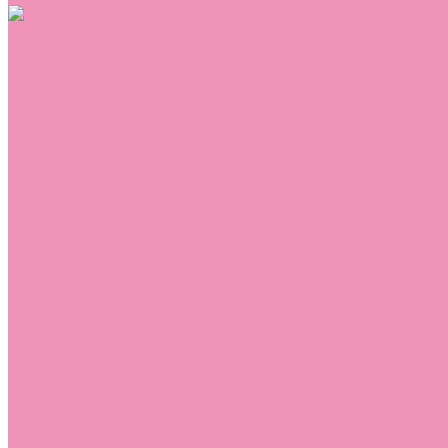
Обувь
Аквастоки
Балетки
Босоножки
Ботильоны
Ботинки
Валенки
Джазовки
Дутики
Кеды
Кроссовки
Лоферы
Луноходы
Мокасины
Пинетки
Полусапожки
Резиновая обувь (сабо)
Резиновые сапоги
Сандалии
Сапоги
Слиперы
Слипоны