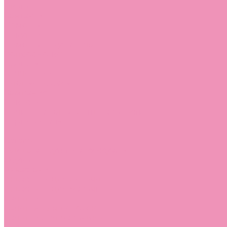
Стельки
Контакты
Помощь
Покупки
Помощь покупателю
Вопрос - ответ
Бренды
Коллекции
Готовые образы
Компания
Новости
Политика конфиденциальности
Сертификаты
...
Каталог
Одежда, обувь и аксессуары
Обувь
Аквастоки
Аквастоки для девочек
Аквастоки для мальчиков
Балетки
Балетки для девочек
Балетки для мальчиков