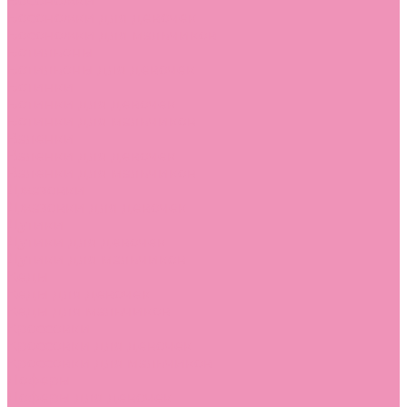
Босоножки
Босоножки для девочек
Босоножки для мальчиков
Ботильоны
Ботильоны для девочек
Ботинки
Ботинки для девочек
Ботинки для мальчиков
Валенки
Валенки для девочек
Валенки для мальчиков
Джазовки
Джазовки для девочек
Дутики
Дутики для девочек
Дутики для мальчиков
Кеды
Кеды для девочек
Кеды для мальчиков
Кроссовки
Кроссовки для девочек
Кроссовки для мальчиков
Лоферы
Лоферы для девочек