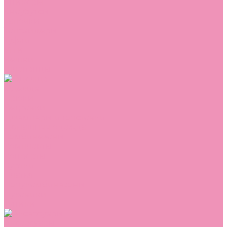
Сникеры
Сноубутсы
Тапочки
Топсайдеры
Туфли
Угги
Чешки
Шлепанцы
Одежда
Брюки
Ветровки
Джемперы и толстовки
Домашняя одежда
Комбинезоны
Комплекты
Конверты
Куртки
Платья
Полукомбинезоны
Пуховики
Туники
Аксессуары