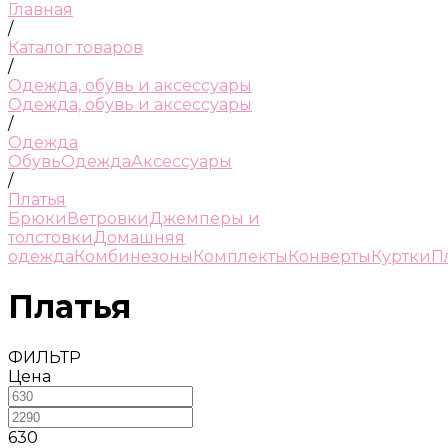
Главная
/
Каталог товаров
/
Одежда, обувь и аксессуары
Одежда, обувь и аксессуары
/
Одежда
Обувь
Одежда
Аксессуары
/
Платья
Брюки
Ветровки
Джемперы и
толстовки
Домашняя
одежда
Комбинезоны
Комплекты
Конверты
Куртки
П
Платья
ФИЛЬТР
Цена
630