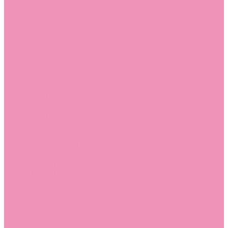
Слиперы
Слиперы для девочек
Слиперы для мальчиков
Слипоны
Слипоны для девочек
Слипоны для мальчиков
Сникеры
Сникеры для девочек
Сникеры для мальчиков
Сноубутсы
Сноубутсы для девочек
Сноубутсы для мальчиков
Тапочки
Тапочки для девочек
Тапочки для мальчиков
Топсайдеры
Топсайдеры для девочек
Топсайдеры для мальчиков
Туфли
Туфли для девочек
Туфли для мальчиков
Угги
Угги для девочек