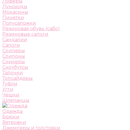
Лоферы
Луноходы
Мокасины
Пинетки
Полусапожки
Резиновая обувь (сабо)
Резиновые сапоги
Сандалии
Сапоги
Слиперы
Слипоны
Сникеры
Сноубутсы
Тапочки
Топсайдеры
Туфли
Угги
Чешки
Шлепанцы
Одежда
Брюки
Ветровки
Джемперы и толстовки