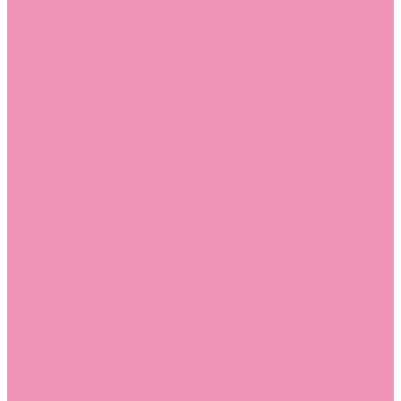
Стельки
Контакты
Помощь
Покупки
Помощь покупателю
Вопрос - ответ
Бренды
Коллекции
Готовые образы
Компания
Новости
Политика конфиденциальности
Сертификаты
...
Каталог
Одежда, обувь и аксессуары
Обувь
Аквастоки
Аквастоки для девочек
Аквастоки для мальчиков
Балетки
Балетки для девочек
Балетки для мальчиков