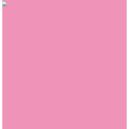
Обувь
Аквастоки
Балетки
Босоножки
Ботильоны
Ботинки
Валенки
Джазовки
Дутики
Кеды
Кроссовки
Лоферы
Луноходы
Мокасины
Пинетки
Полусапожки
Резиновая обувь (сабо)
Резиновые сапоги
Сандалии
Сапоги
Слиперы
Слипоны