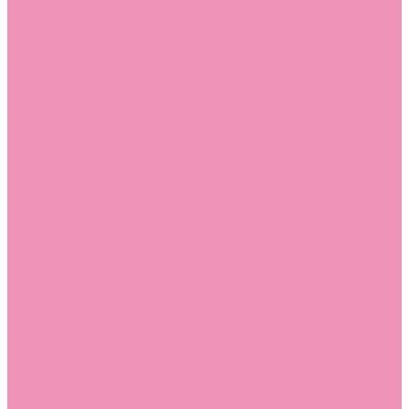
Угги для мальчиков
Чешки
Чешки для девочек
Чешки для мальчиков
Шлепанцы
Шлепанцы для девочек
Шлепанцы для мальчиков
Одежда
Брюки
Ветровки
Джемперы и толстовки
Домашняя одежда
Пижамы
Комбинезоны
Комплекты
Конверты
Куртки
Платья
Полукомбинезоны
Пуховики
Туники
Аксессуары
Стельки
Контакты