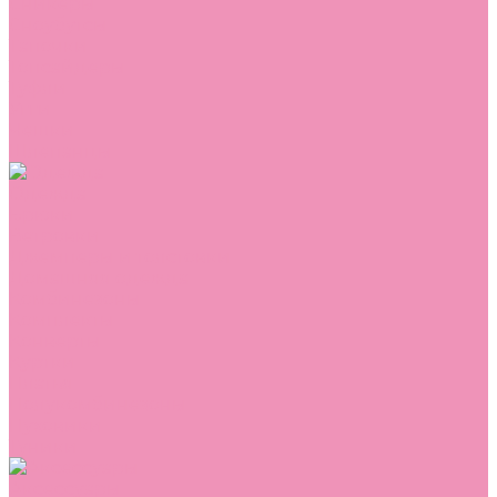
Сникеры
Сноубутсы
Тапочки
Топсайдеры
Туфли
Угги
Чешки
Шлепанцы
Одежда
Брюки
Ветровки
Джемперы и толстовки
Домашняя одежда
Комбинезоны
Комплекты
Конверты
Куртки
Платья
Полукомбинезоны
Пуховики
Туники
Аксессуары