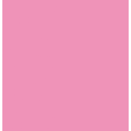
Босоножки
Босоножки для девочек
Босоножки для мальчиков
Ботильоны
Ботильоны для девочек
Ботинки
Ботинки для девочек
Ботинки для мальчиков
Валенки
Валенки для девочек
Валенки для мальчиков
Джазовки
Джазовки для девочек
Дутики
Дутики для девочек
Дутики для мальчиков
Кеды
Кеды для девочек
Кеды для мальчиков
Кроссовки
Кроссовки для девочек
Кроссовки для мальчиков
Лоферы
Лоферы для девочек