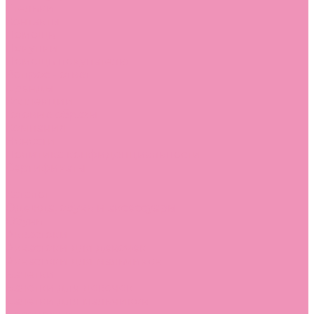
Стельки
Контакты
Помощь
Покупки
Помощь покупателю
Вопрос - ответ
Бренды
Коллекции
Готовые образы
Компания
Новости
Политика конфиденциальности
Сертификаты
...
Каталог
Одежда, обувь и аксессуары
Обувь
Аквастоки
Аквастоки для девочек
Аквастоки для мальчиков
Балетки
Балетки для девочек
Балетки для мальчиков