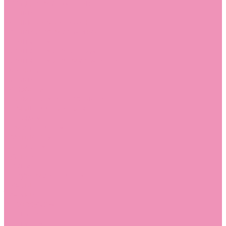
Угги для мальчиков
Чешки
Чешки для девочек
Чешки для мальчиков
Шлепанцы
Шлепанцы для девочек
Шлепанцы для мальчиков
Одежда
Брюки
Ветровки
Джемперы и толстовки
Домашняя одежда
Пижамы
Комбинезоны
Комплекты
Конверты
Куртки
Платья
Полукомбинезоны
Пуховики
Туники
Аксессуары
Стельки
Контакты