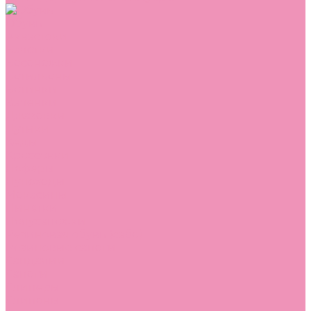
Обувь
Аквастоки
Балетки
Босоножки
Ботильоны
Ботинки
Валенки
Джазовки
Дутики
Кеды
Кроссовки
Лоферы
Луноходы
Мокасины
Пинетки
Полусапожки
Резиновая обувь (сабо)
Резиновые сапоги
Сандалии
Сапоги
Слиперы
Слипоны