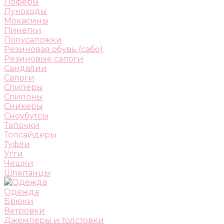
Лоферы
Луноходы
Мокасины
Пинетки
Полусапожки
Резиновая обувь (сабо)
Резиновые сапоги
Сандалии
Сапоги
Слиперы
Слипоны
Сникеры
Сноубутсы
Тапочки
Топсайдеры
Туфли
Угги
Чешки
Шлепанцы
Одежда
Брюки
Ветровки
Джемперы и толстовки