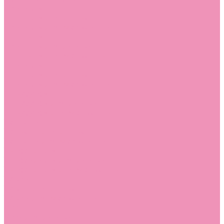
Слиперы
Слиперы для девочек
Слиперы для мальчиков
Слипоны
Слипоны для девочек
Слипоны для мальчиков
Сникеры
Сникеры для девочек
Сникеры для мальчиков
Сноубутсы
Сноубутсы для девочек
Сноубутсы для мальчиков
Тапочки
Тапочки для девочек
Тапочки для мальчиков
Топсайдеры
Топсайдеры для девочек
Топсайдеры для мальчиков
Туфли
Туфли для девочек
Туфли для мальчиков
Угги
Угги для девочек