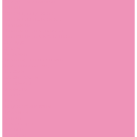
Угги для мальчиков
Чешки
Чешки для девочек
Чешки для мальчиков
Шлепанцы
Шлепанцы для девочек
Шлепанцы для мальчиков
Одежда
Брюки
Ветровки
Джемперы и толстовки
Домашняя одежда
Пижамы
Комбинезоны
Комплекты
Конверты
Куртки
Платья
Полукомбинезоны
Пуховики
Туники
Аксессуары
Стельки
Контакты