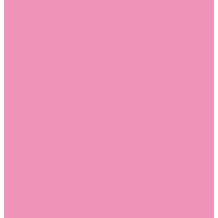
Слиперы
Слиперы для девочек
Слиперы для мальчиков
Слипоны
Слипоны для девочек
Слипоны для мальчиков
Сникеры
Сникеры для девочек
Сникеры для мальчиков
Сноубутсы
Сноубутсы для девочек
Сноубутсы для мальчиков
Тапочки
Тапочки для девочек
Тапочки для мальчиков
Топсайдеры
Топсайдеры для девочек
Топсайдеры для мальчиков
Туфли
Туфли для девочек
Туфли для мальчиков
Угги
Угги для девочек