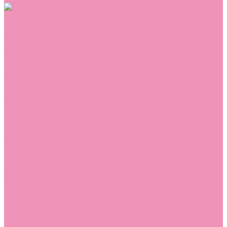
Обувь
Аквастоки
Балетки
Босоножки
Ботильоны
Ботинки
Валенки
Джазовки
Дутики
Кеды
Кроссовки
Лоферы
Луноходы
Мокасины
Пинетки
Полусапожки
Резиновая обувь (сабо)
Резиновые сапоги
Сандалии
Сапоги
Слиперы
Слипоны