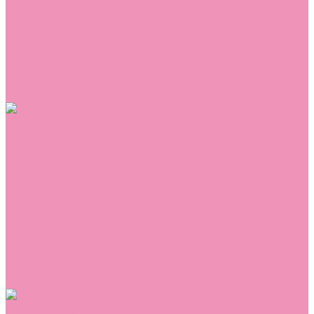
Сникеры
Сноубутсы
Тапочки
Топсайдеры
Туфли
Угги
Чешки
Шлепанцы
Одежда
Брюки
Ветровки
Джемперы и толстовки
Домашняя одежда
Комбинезоны
Комплекты
Конверты
Куртки
Платья
Полукомбинезоны
Пуховики
Туники
Аксессуары