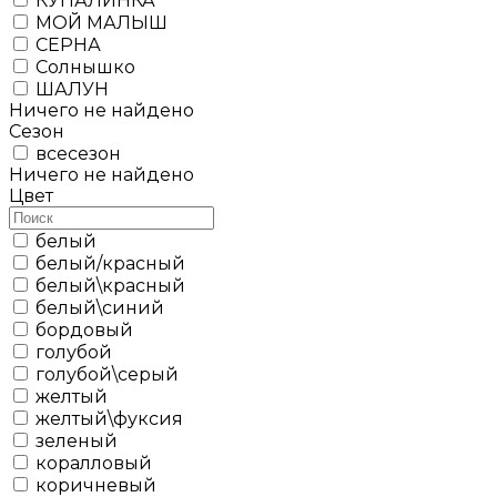
КУПАЛИНКА
МОЙ МАЛЫШ
СЕРНА
Солнышко
ШАЛУН
Ничего не найдено
Сезон
всесезон
Ничего не найдено
Цвет
белый
белый/красный
белый\красный
белый\синий
бордовый
голубой
голубой\серый
желтый
желтый\фуксия
зеленый
коралловый
коричневый