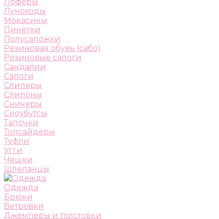
Лоферы
Луноходы
Мокасины
Пинетки
Полусапожки
Резиновая обувь (сабо)
Резиновые сапоги
Сандалии
Сапоги
Слиперы
Слипоны
Сникеры
Сноубутсы
Тапочки
Топсайдеры
Туфли
Угги
Чешки
Шлепанцы
Одежда
Брюки
Ветровки
Джемперы и толстовки