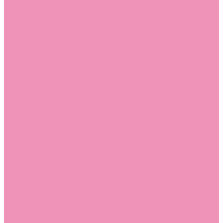
Босоножки
Босоножки для девочек
Босоножки для мальчиков
Ботильоны
Ботильоны для девочек
Ботинки
Ботинки для девочек
Ботинки для мальчиков
Валенки
Валенки для девочек
Валенки для мальчиков
Джазовки
Джазовки для девочек
Дутики
Дутики для девочек
Дутики для мальчиков
Кеды
Кеды для девочек
Кеды для мальчиков
Кроссовки
Кроссовки для девочек
Кроссовки для мальчиков
Лоферы
Лоферы для девочек