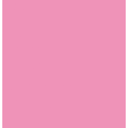
Стельки
Контакты
Помощь
Покупки
Помощь покупателю
Вопрос - ответ
Бренды
Коллекции
Готовые образы
Компания
Новости
Политика конфиденциальности
Сертификаты
...
Каталог
Одежда, обувь и аксессуары
Обувь
Аквастоки
Аквастоки для девочек
Аквастоки для мальчиков
Балетки
Балетки для девочек
Балетки для мальчиков