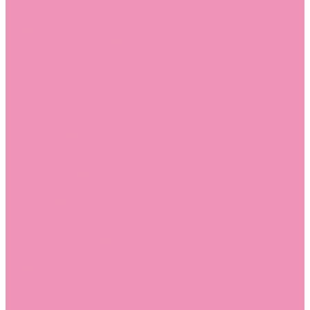
Угги для мальчиков
Чешки
Чешки для девочек
Чешки для мальчиков
Шлепанцы
Шлепанцы для девочек
Шлепанцы для мальчиков
Одежда
Брюки
Ветровки
Джемперы и толстовки
Домашняя одежда
Пижамы
Комбинезоны
Комплекты
Конверты
Куртки
Платья
Полукомбинезоны
Пуховики
Туники
Аксессуары
Стельки
Контакты