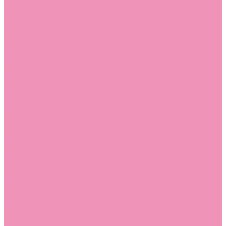
Босоножки
Босоножки для девочек
Босоножки для мальчиков
Ботильоны
Ботильоны для девочек
Ботинки
Ботинки для девочек
Ботинки для мальчиков
Валенки
Валенки для девочек
Валенки для мальчиков
Джазовки
Джазовки для девочек
Дутики
Дутики для девочек
Дутики для мальчиков
Кеды
Кеды для девочек
Кеды для мальчиков
Кроссовки
Кроссовки для девочек
Кроссовки для мальчиков
Лоферы
Лоферы для девочек