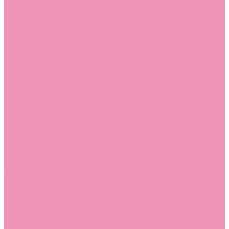
Стельки
Контакты
Помощь
Покупки
Помощь покупателю
Вопрос - ответ
Бренды
Коллекции
Готовые образы
Компания
Новости
Политика конфиденциальности
Сертификаты
...
Каталог
Одежда, обувь и аксессуары
Обувь
Аквастоки
Аквастоки для девочек
Аквастоки для мальчиков
Балетки
Балетки для девочек
Балетки для мальчиков