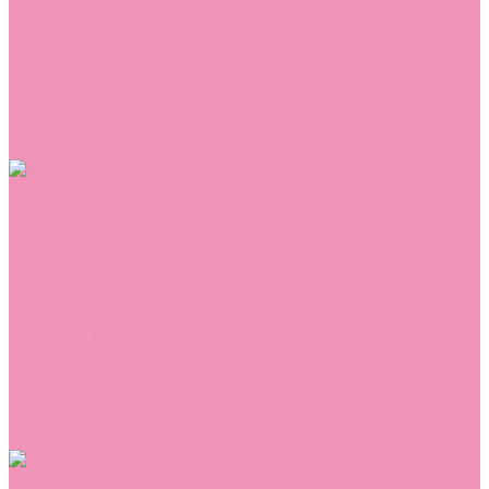
Сникеры
Сноубутсы
Тапочки
Топсайдеры
Туфли
Угги
Чешки
Шлепанцы
Одежда
Брюки
Ветровки
Джемперы и толстовки
Домашняя одежда
Комбинезоны
Комплекты
Конверты
Куртки
Платья
Полукомбинезоны
Пуховики
Туники
Аксессуары