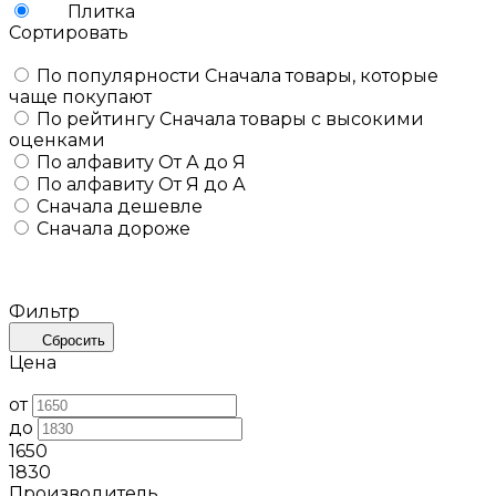
Плитка
Сортировать
По популярности
Сначала товары, которые
чаще покупают
По рейтингу
Сначала товары с высокими
оценками
По алфавиту
От А до Я
По алфавиту
От Я до А
Сначала дешевле
Сначала дороже
Фильтр
Сбросить
Цена
от
до
1650
1830
Производитель