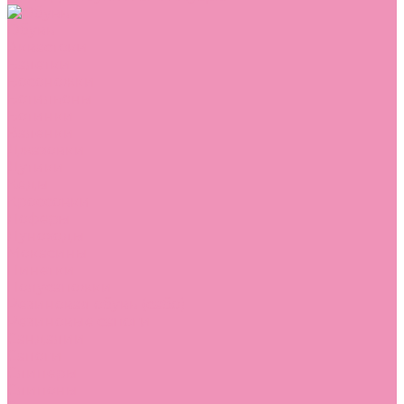
Обувь
Аквастоки
Балетки
Босоножки
Ботильоны
Ботинки
Валенки
Джазовки
Дутики
Кеды
Кроссовки
Лоферы
Луноходы
Мокасины
Пинетки
Полусапожки
Резиновая обувь (сабо)
Резиновые сапоги
Сандалии
Сапоги
Слиперы
Слипоны