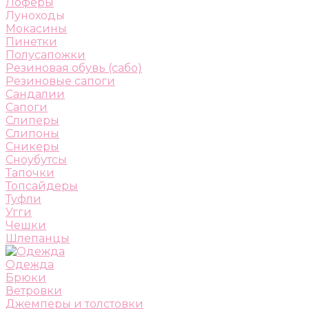
Лоферы
Луноходы
Мокасины
Пинетки
Полусапожки
Резиновая обувь (сабо)
Резиновые сапоги
Сандалии
Сапоги
Слиперы
Слипоны
Сникеры
Сноубутсы
Тапочки
Топсайдеры
Туфли
Угги
Чешки
Шлепанцы
Одежда
Брюки
Ветровки
Джемперы и толстовки