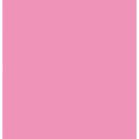
Слиперы
Слиперы для девочек
Слиперы для мальчиков
Слипоны
Слипоны для девочек
Слипоны для мальчиков
Сникеры
Сникеры для девочек
Сникеры для мальчиков
Сноубутсы
Сноубутсы для девочек
Сноубутсы для мальчиков
Тапочки
Тапочки для девочек
Тапочки для мальчиков
Топсайдеры
Топсайдеры для девочек
Топсайдеры для мальчиков
Туфли
Туфли для девочек
Туфли для мальчиков
Угги
Угги для девочек