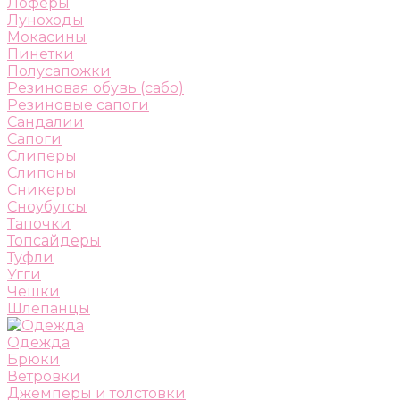
Лоферы
Луноходы
Мокасины
Пинетки
Полусапожки
Резиновая обувь (сабо)
Резиновые сапоги
Сандалии
Сапоги
Слиперы
Слипоны
Сникеры
Сноубутсы
Тапочки
Топсайдеры
Туфли
Угги
Чешки
Шлепанцы
Одежда
Брюки
Ветровки
Джемперы и толстовки