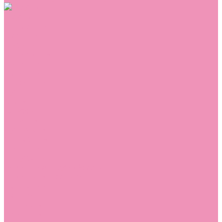
Обувь
Аквастоки
Балетки
Босоножки
Ботильоны
Ботинки
Валенки
Джазовки
Дутики
Кеды
Кроссовки
Лоферы
Луноходы
Мокасины
Пинетки
Полусапожки
Резиновая обувь (сабо)
Резиновые сапоги
Сандалии
Сапоги
Слиперы
Слипоны