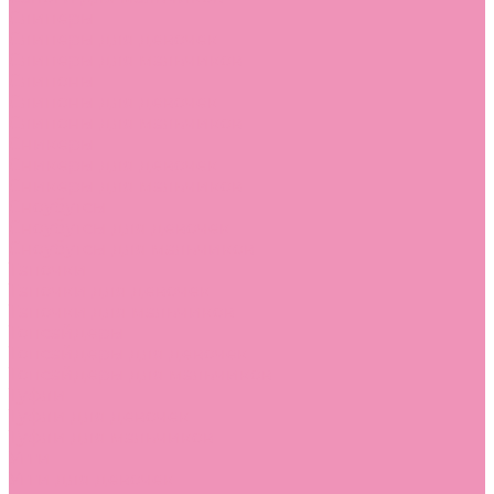
Слиперы
Слиперы для девочек
Слиперы для мальчиков
Слипоны
Слипоны для девочек
Слипоны для мальчиков
Сникеры
Сникеры для девочек
Сникеры для мальчиков
Сноубутсы
Сноубутсы для девочек
Сноубутсы для мальчиков
Тапочки
Тапочки для девочек
Тапочки для мальчиков
Топсайдеры
Топсайдеры для девочек
Топсайдеры для мальчиков
Туфли
Туфли для девочек
Туфли для мальчиков
Угги
Угги для девочек