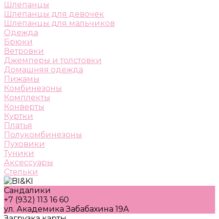
Шлепанцы
Шлепанцы для девочек
Шлепанцы для мальчиков
Одежда
Брюки
Ветровки
Джемперы и толстовки
Домашняя одежда
Пижамы
Комбинезоны
Комплекты
Конверты
Куртки
Платья
Полукомбинезоны
Пуховики
Туники
Аксессуары
Стельки
Сандалики
+7 (932) 113 16 60
ул. Академика Забабахина 19А
Загрузка карты ...