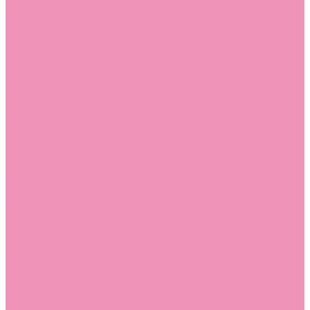
Угги для мальчиков
Чешки
Чешки для девочек
Чешки для мальчиков
Шлепанцы
Шлепанцы для девочек
Шлепанцы для мальчиков
Одежда
Брюки
Ветровки
Джемперы и толстовки
Домашняя одежда
Пижамы
Комбинезоны
Комплекты
Конверты
Куртки
Платья
Полукомбинезоны
Пуховики
Туники
Аксессуары
Стельки
Контакты