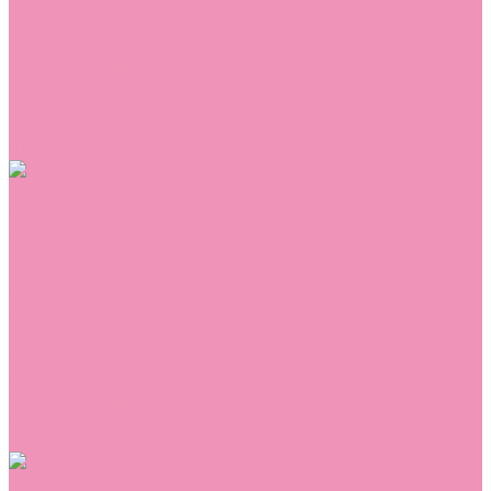
Сникеры
Сноубутсы
Тапочки
Топсайдеры
Туфли
Угги
Чешки
Шлепанцы
Одежда
Брюки
Ветровки
Джемперы и толстовки
Домашняя одежда
Комбинезоны
Комплекты
Конверты
Куртки
Платья
Полукомбинезоны
Пуховики
Туники
Аксессуары