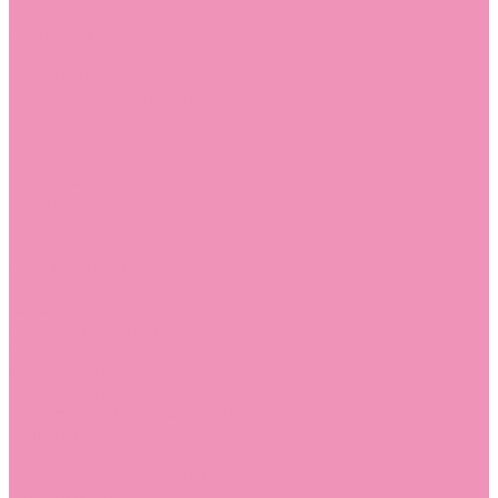
Стельки
Контакты
Помощь
Покупки
Помощь покупателю
Вопрос - ответ
Бренды
Коллекции
Готовые образы
Компания
Новости
Политика конфиденциальности
Сертификаты
...
Каталог
Одежда, обувь и аксессуары
Обувь
Аквастоки
Аквастоки для девочек
Аквастоки для мальчиков
Балетки
Балетки для девочек
Балетки для мальчиков