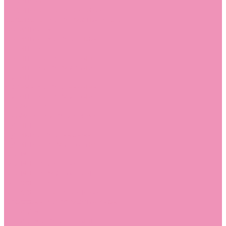
Босоножки
Босоножки для девочек
Босоножки для мальчиков
Ботильоны
Ботильоны для девочек
Ботинки
Ботинки для девочек
Ботинки для мальчиков
Валенки
Валенки для девочек
Валенки для мальчиков
Джазовки
Джазовки для девочек
Дутики
Дутики для девочек
Дутики для мальчиков
Кеды
Кеды для девочек
Кеды для мальчиков
Кроссовки
Кроссовки для девочек
Кроссовки для мальчиков
Лоферы
Лоферы для девочек