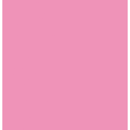
Угги для мальчиков
Чешки
Чешки для девочек
Чешки для мальчиков
Шлепанцы
Шлепанцы для девочек
Шлепанцы для мальчиков
Одежда
Брюки
Ветровки
Джемперы и толстовки
Домашняя одежда
Пижамы
Комбинезоны
Комплекты
Конверты
Куртки
Платья
Полукомбинезоны
Пуховики
Туники
Аксессуары
Стельки
Контакты