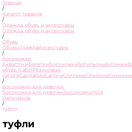
Главная
/
Каталог товаров
/
Одежда, обувь и аксессуары
Одежда, обувь и аксессуары
/
Обувь
Обувь
Одежда
Аксессуары
/
Босоножки
Аквастоки
Балетки
Босоножки
Ботильоны
Ботинки
В
обувь (сабо)
Резиновые
сапоги
Сандалии
Сапоги
Слиперы
Слипоны
Сникеры
/
Босоножки для девочек
Босоножки для девочек
Босоножки для
мальчиков
/
туфли
туфли