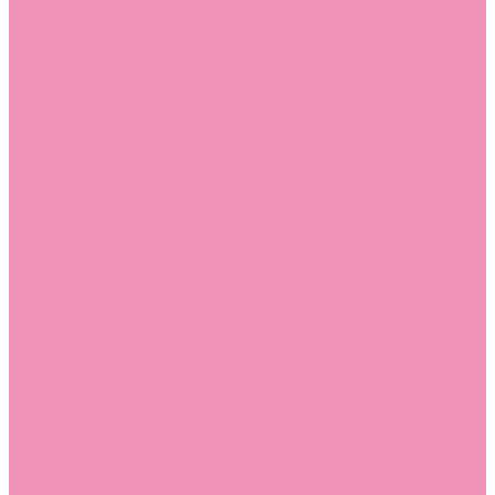
Слиперы
Слиперы для девочек
Слиперы для мальчиков
Слипоны
Слипоны для девочек
Слипоны для мальчиков
Сникеры
Сникеры для девочек
Сникеры для мальчиков
Сноубутсы
Сноубутсы для девочек
Сноубутсы для мальчиков
Тапочки
Тапочки для девочек
Тапочки для мальчиков
Топсайдеры
Топсайдеры для девочек
Топсайдеры для мальчиков
Туфли
Туфли для девочек
Туфли для мальчиков
Угги
Угги для девочек