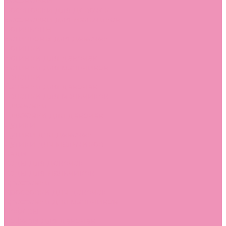
Босоножки
Босоножки для девочек
Босоножки для мальчиков
Ботильоны
Ботильоны для девочек
Ботинки
Ботинки для девочек
Ботинки для мальчиков
Валенки
Валенки для девочек
Валенки для мальчиков
Джазовки
Джазовки для девочек
Дутики
Дутики для девочек
Дутики для мальчиков
Кеды
Кеды для девочек
Кеды для мальчиков
Кроссовки
Кроссовки для девочек
Кроссовки для мальчиков
Лоферы
Лоферы для девочек