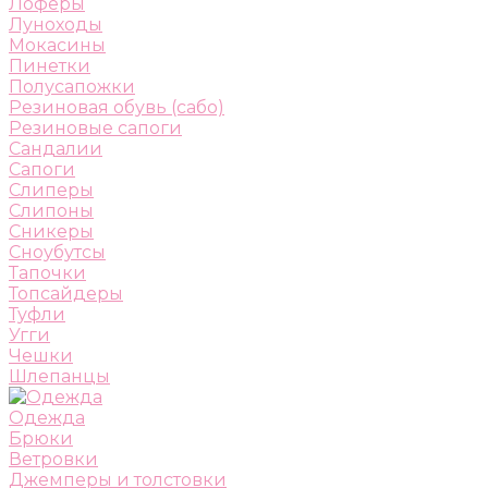
Лоферы
Луноходы
Мокасины
Пинетки
Полусапожки
Резиновая обувь (сабо)
Резиновые сапоги
Сандалии
Сапоги
Слиперы
Слипоны
Сникеры
Сноубутсы
Тапочки
Топсайдеры
Туфли
Угги
Чешки
Шлепанцы
Одежда
Брюки
Ветровки
Джемперы и толстовки