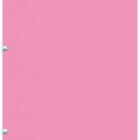
Сникеры
Сноубутсы
Тапочки
Топсайдеры
Туфли
Угги
Чешки
Шлепанцы
Одежда
Брюки
Ветровки
Джемперы и толстовки
Домашняя одежда
Комбинезоны
Комплекты
Конверты
Куртки
Платья
Полукомбинезоны
Пуховики
Туники
Аксессуары