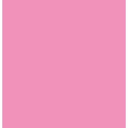
Стельки
Контакты
Помощь
Покупки
Помощь покупателю
Вопрос - ответ
Бренды
Коллекции
Готовые образы
Компания
Новости
Политика конфиденциальности
Сертификаты
...
Каталог
Одежда, обувь и аксессуары
Обувь
Аквастоки
Аквастоки для девочек
Аквастоки для мальчиков
Балетки
Балетки для девочек
Балетки для мальчиков