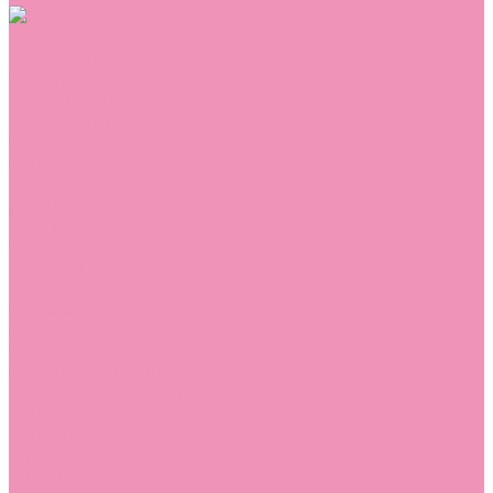
Обувь
Аквастоки
Балетки
Босоножки
Ботильоны
Ботинки
Валенки
Джазовки
Дутики
Кеды
Кроссовки
Лоферы
Луноходы
Мокасины
Пинетки
Полусапожки
Резиновая обувь (сабо)
Резиновые сапоги
Сандалии
Сапоги
Слиперы
Слипоны