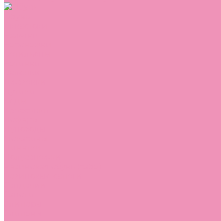
Обувь
Аквастоки
Балетки
Босоножки
Ботильоны
Ботинки
Валенки
Джазовки
Дутики
Кеды
Кроссовки
Лоферы
Луноходы
Мокасины
Пинетки
Полусапожки
Резиновая обувь (сабо)
Резиновые сапоги
Сандалии
Сапоги
Слиперы
Слипоны