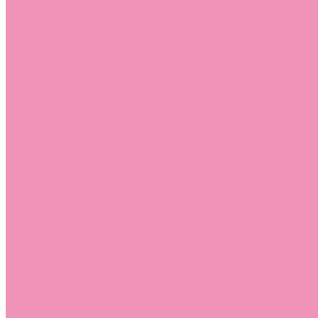
Стельки
Контакты
Помощь
Покупки
Помощь покупателю
Вопрос - ответ
Бренды
Коллекции
Готовые образы
Компания
Новости
Политика конфиденциальности
Сертификаты
...
Каталог
Одежда, обувь и аксессуары
Обувь
Аквастоки
Аквастоки для девочек
Аквастоки для мальчиков
Балетки
Балетки для девочек
Балетки для мальчиков