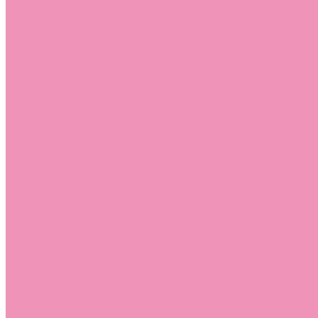
Босоножки
Босоножки для девочек
Босоножки для мальчиков
Ботильоны
Ботильоны для девочек
Ботинки
Ботинки для девочек
Ботинки для мальчиков
Валенки
Валенки для девочек
Валенки для мальчиков
Джазовки
Джазовки для девочек
Дутики
Дутики для девочек
Дутики для мальчиков
Кеды
Кеды для девочек
Кеды для мальчиков
Кроссовки
Кроссовки для девочек
Кроссовки для мальчиков
Лоферы
Лоферы для девочек