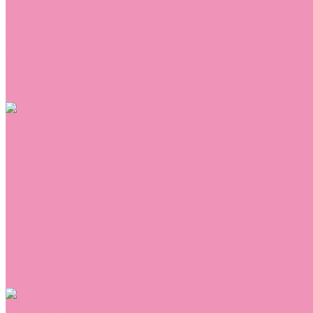
Сникеры
Сноубутсы
Тапочки
Топсайдеры
Туфли
Угги
Чешки
Шлепанцы
Одежда
Брюки
Ветровки
Джемперы и толстовки
Домашняя одежда
Комбинезоны
Комплекты
Конверты
Куртки
Платья
Полукомбинезоны
Пуховики
Туники
Аксессуары