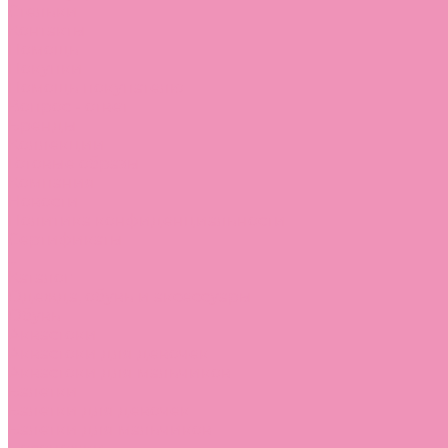
Стельки
Контакты
Помощь
Покупки
Помощь покупателю
Вопрос - ответ
Бренды
Коллекции
Готовые образы
Компания
Новости
Политика конфиденциальности
Сертификаты
...
Каталог
Одежда, обувь и аксессуары
Обувь
Аквастоки
Аквастоки для девочек
Аквастоки для мальчиков
Балетки
Балетки для девочек
Балетки для мальчиков