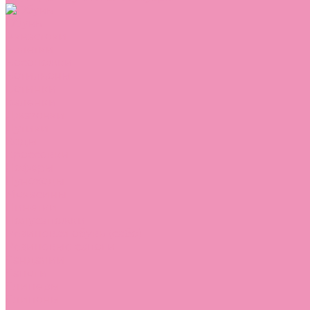
Обувь
Аквастоки
Балетки
Босоножки
Ботильоны
Ботинки
Валенки
Джазовки
Дутики
Кеды
Кроссовки
Лоферы
Луноходы
Мокасины
Пинетки
Полусапожки
Резиновая обувь (сабо)
Резиновые сапоги
Сандалии
Сапоги
Слиперы
Слипоны