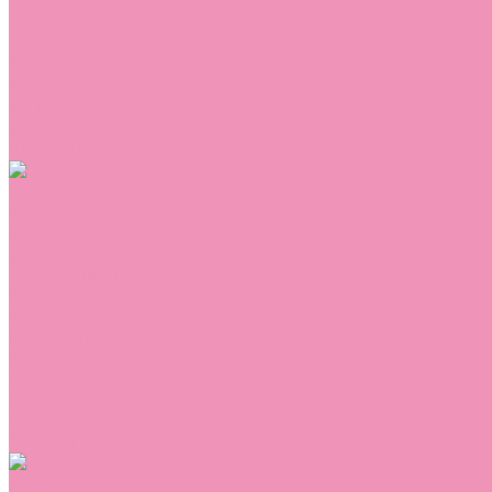
Сникеры
Сноубутсы
Тапочки
Топсайдеры
Туфли
Угги
Чешки
Шлепанцы
Одежда
Брюки
Ветровки
Джемперы и толстовки
Домашняя одежда
Комбинезоны
Комплекты
Конверты
Куртки
Платья
Полукомбинезоны
Пуховики
Туники
Аксессуары