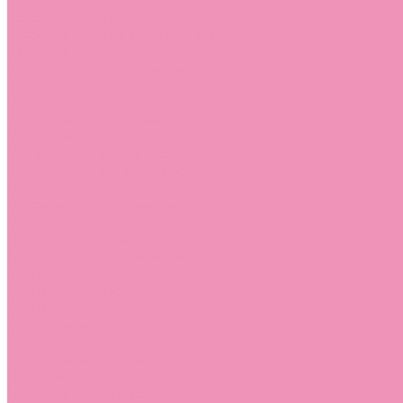
Босоножки
Босоножки для девочек
Босоножки для мальчиков
Ботильоны
Ботильоны для девочек
Ботинки
Ботинки для девочек
Ботинки для мальчиков
Валенки
Валенки для девочек
Валенки для мальчиков
Джазовки
Джазовки для девочек
Дутики
Дутики для девочек
Дутики для мальчиков
Кеды
Кеды для девочек
Кеды для мальчиков
Кроссовки
Кроссовки для девочек
Кроссовки для мальчиков
Лоферы
Лоферы для девочек