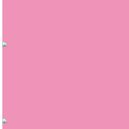
Сникеры
Сноубутсы
Тапочки
Топсайдеры
Туфли
Угги
Чешки
Шлепанцы
Одежда
Брюки
Ветровки
Джемперы и толстовки
Домашняя одежда
Комбинезоны
Комплекты
Конверты
Куртки
Платья
Полукомбинезоны
Пуховики
Туники
Аксессуары