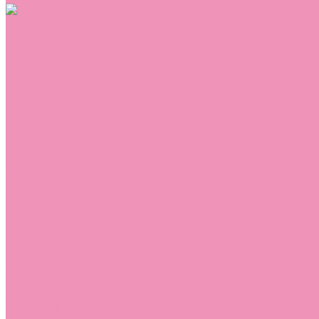
Обувь
Аквастоки
Балетки
Босоножки
Ботильоны
Ботинки
Валенки
Джазовки
Дутики
Кеды
Кроссовки
Лоферы
Луноходы
Мокасины
Пинетки
Полусапожки
Резиновая обувь (сабо)
Резиновые сапоги
Сандалии
Сапоги
Слиперы
Слипоны