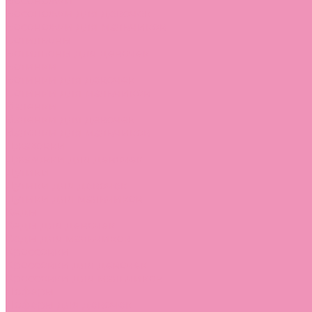
Босоножки
Босоножки для девочек
Босоножки для мальчиков
Ботильоны
Ботильоны для девочек
Ботинки
Ботинки для девочек
Ботинки для мальчиков
Валенки
Валенки для девочек
Валенки для мальчиков
Джазовки
Джазовки для девочек
Дутики
Дутики для девочек
Дутики для мальчиков
Кеды
Кеды для девочек
Кеды для мальчиков
Кроссовки
Кроссовки для девочек
Кроссовки для мальчиков
Лоферы
Лоферы для девочек