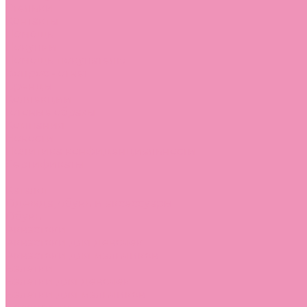
Стельки
Контакты
Помощь
Покупки
Помощь покупателю
Вопрос - ответ
Бренды
Коллекции
Готовые образы
Компания
Новости
Политика конфиденциальности
Сертификаты
...
Каталог
Одежда, обувь и аксессуары
Обувь
Аквастоки
Аквастоки для девочек
Аквастоки для мальчиков
Балетки
Балетки для девочек
Балетки для мальчиков