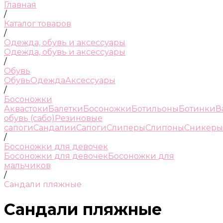
Главная
/
Каталог товаров
/
Одежда, обувь и аксессуары
Одежда, обувь и аксессуары
/
Обувь
Обувь
Одежда
Аксессуары
/
Босоножки
Аквастоки
Балетки
Босоножки
Ботильоны
Ботинки
В
обувь (сабо)
Резиновые
сапоги
Сандалии
Сапоги
Слиперы
Слипоны
Сникеры
/
Босоножки для девочек
Босоножки для девочек
Босоножки для
мальчиков
/
Сандали пляжные
Сандали пляжные