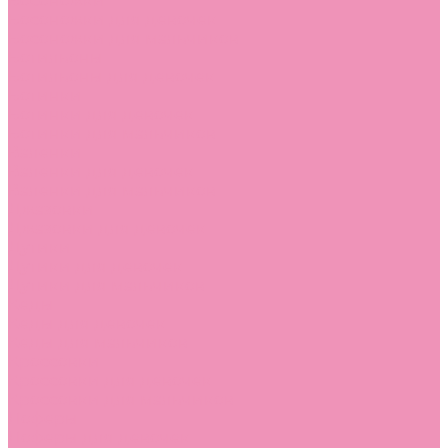
Босоножки
Босоножки для девочек
Босоножки для мальчиков
Ботильоны
Ботильоны для девочек
Ботинки
Ботинки для девочек
Ботинки для мальчиков
Валенки
Валенки для девочек
Валенки для мальчиков
Джазовки
Джазовки для девочек
Дутики
Дутики для девочек
Дутики для мальчиков
Кеды
Кеды для девочек
Кеды для мальчиков
Кроссовки
Кроссовки для девочек
Кроссовки для мальчиков
Лоферы
Лоферы для девочек