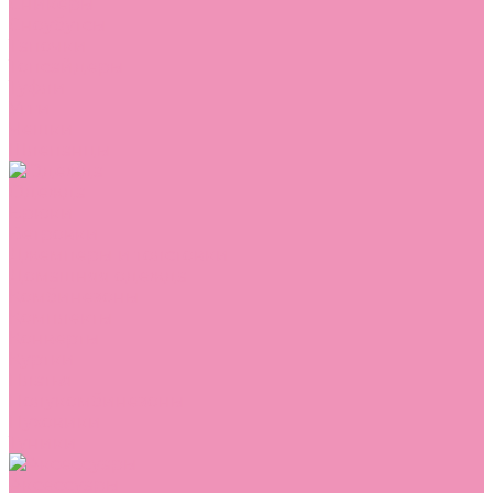
Сникеры
Сноубутсы
Тапочки
Топсайдеры
Туфли
Угги
Чешки
Шлепанцы
Одежда
Брюки
Ветровки
Джемперы и толстовки
Домашняя одежда
Комбинезоны
Комплекты
Конверты
Куртки
Платья
Полукомбинезоны
Пуховики
Туники
Аксессуары