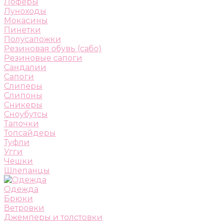
Лоферы
Луноходы
Мокасины
Пинетки
Полусапожки
Резиновая обувь (сабо)
Резиновые сапоги
Сандалии
Сапоги
Слиперы
Слипоны
Сникеры
Сноубутсы
Тапочки
Топсайдеры
Туфли
Угги
Чешки
Шлепанцы
Одежда
Брюки
Ветровки
Джемперы и толстовки