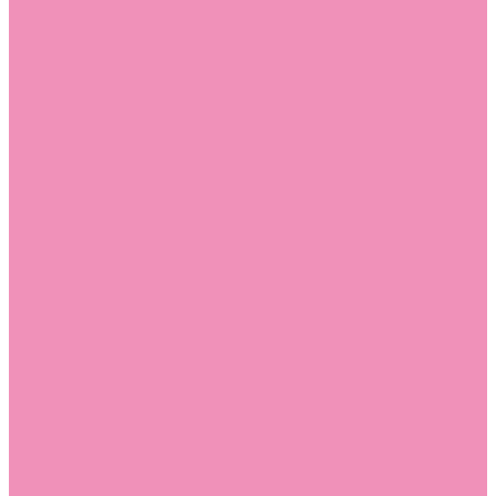
Угги для мальчиков
Чешки
Чешки для девочек
Чешки для мальчиков
Шлепанцы
Шлепанцы для девочек
Шлепанцы для мальчиков
Одежда
Брюки
Ветровки
Джемперы и толстовки
Домашняя одежда
Пижамы
Комбинезоны
Комплекты
Конверты
Куртки
Платья
Полукомбинезоны
Пуховики
Туники
Аксессуары
Стельки
Контакты