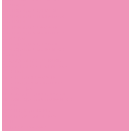
Слиперы
Слиперы для девочек
Слиперы для мальчиков
Слипоны
Слипоны для девочек
Слипоны для мальчиков
Сникеры
Сникеры для девочек
Сникеры для мальчиков
Сноубутсы
Сноубутсы для девочек
Сноубутсы для мальчиков
Тапочки
Тапочки для девочек
Тапочки для мальчиков
Топсайдеры
Топсайдеры для девочек
Топсайдеры для мальчиков
Туфли
Туфли для девочек
Туфли для мальчиков
Угги
Угги для девочек