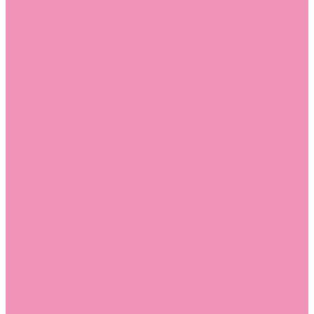
Стельки
Контакты
Помощь
Покупки
Помощь покупателю
Вопрос - ответ
Бренды
Коллекции
Готовые образы
Компания
Новости
Политика конфиденциальности
Сертификаты
...
Каталог
Одежда, обувь и аксессуары
Обувь
Аквастоки
Аквастоки для девочек
Аквастоки для мальчиков
Балетки
Балетки для девочек
Балетки для мальчиков