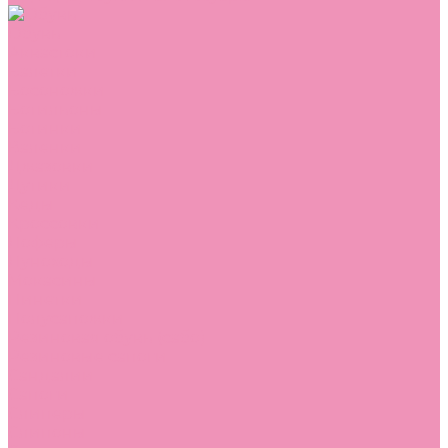
Обувь
Аквастоки
Балетки
Босоножки
Ботильоны
Ботинки
Валенки
Джазовки
Дутики
Кеды
Кроссовки
Лоферы
Луноходы
Мокасины
Пинетки
Полусапожки
Резиновая обувь (сабо)
Резиновые сапоги
Сандалии
Сапоги
Слиперы
Слипоны