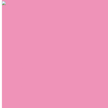
Обувь
Аквастоки
Балетки
Босоножки
Ботильоны
Ботинки
Валенки
Джазовки
Дутики
Кеды
Кроссовки
Лоферы
Луноходы
Мокасины
Пинетки
Полусапожки
Резиновая обувь (сабо)
Резиновые сапоги
Сандалии
Сапоги
Слиперы
Слипоны