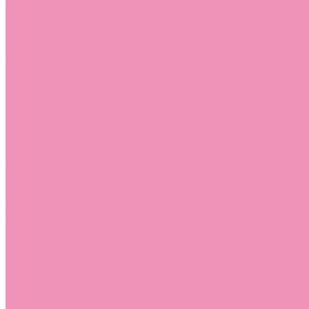
Стельки
Контакты
Помощь
Покупки
Помощь покупателю
Вопрос - ответ
Бренды
Коллекции
Готовые образы
Компания
Новости
Политика конфиденциальности
Сертификаты
...
Каталог
Одежда, обувь и аксессуары
Обувь
Аквастоки
Аквастоки для девочек
Аквастоки для мальчиков
Балетки
Балетки для девочек
Балетки для мальчиков