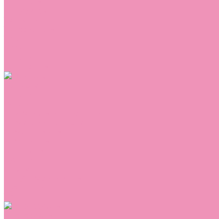
Сникеры
Сноубутсы
Тапочки
Топсайдеры
Туфли
Угги
Чешки
Шлепанцы
Одежда
Брюки
Ветровки
Джемперы и толстовки
Домашняя одежда
Комбинезоны
Комплекты
Конверты
Куртки
Платья
Полукомбинезоны
Пуховики
Туники
Аксессуары