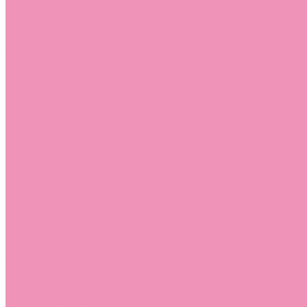
Босоножки
Босоножки для девочек
Босоножки для мальчиков
Ботильоны
Ботильоны для девочек
Ботинки
Ботинки для девочек
Ботинки для мальчиков
Валенки
Валенки для девочек
Валенки для мальчиков
Джазовки
Джазовки для девочек
Дутики
Дутики для девочек
Дутики для мальчиков
Кеды
Кеды для девочек
Кеды для мальчиков
Кроссовки
Кроссовки для девочек
Кроссовки для мальчиков
Лоферы
Лоферы для девочек