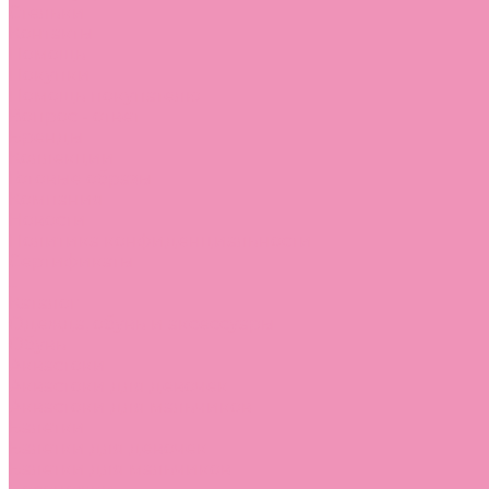
Стельки
Контакты
Помощь
Покупки
Помощь покупателю
Вопрос - ответ
Бренды
Коллекции
Готовые образы
Компания
Новости
Политика конфиденциальности
Сертификаты
...
Каталог
Одежда, обувь и аксессуары
Обувь
Аквастоки
Аквастоки для девочек
Аквастоки для мальчиков
Балетки
Балетки для девочек
Балетки для мальчиков