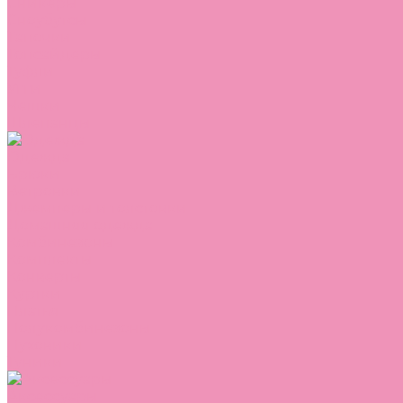
Сникеры
Сноубутсы
Тапочки
Топсайдеры
Туфли
Угги
Чешки
Шлепанцы
Одежда
Брюки
Ветровки
Джемперы и толстовки
Домашняя одежда
Комбинезоны
Комплекты
Конверты
Куртки
Платья
Полукомбинезоны
Пуховики
Туники
Аксессуары