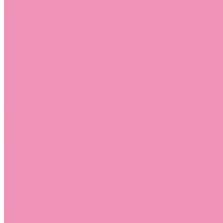
Босоножки
Босоножки для девочек
Босоножки для мальчиков
Ботильоны
Ботильоны для девочек
Ботинки
Ботинки для девочек
Ботинки для мальчиков
Валенки
Валенки для девочек
Валенки для мальчиков
Джазовки
Джазовки для девочек
Дутики
Дутики для девочек
Дутики для мальчиков
Кеды
Кеды для девочек
Кеды для мальчиков
Кроссовки
Кроссовки для девочек
Кроссовки для мальчиков
Лоферы
Лоферы для девочек