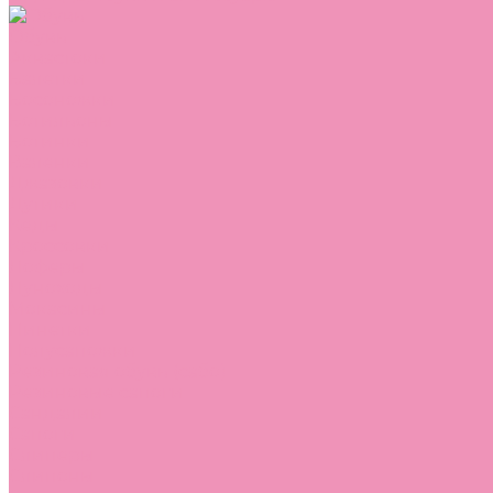
Обувь
Аквастоки
Балетки
Босоножки
Ботильоны
Ботинки
Валенки
Джазовки
Дутики
Кеды
Кроссовки
Лоферы
Луноходы
Мокасины
Пинетки
Полусапожки
Резиновая обувь (сабо)
Резиновые сапоги
Сандалии
Сапоги
Слиперы
Слипоны